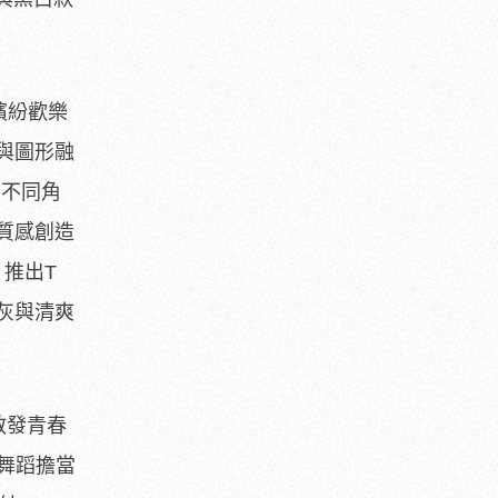
繽紛歡樂
與圖形融
，不同角
質感創造
，推出T
灰與清爽
散發青春
舞蹈擔當