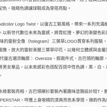
配色，吸睛色調讓球鞋成為穿搭亮點。
olor Logo Twist，以復古工裝風格，
帶來一系列充滿
。
以新世代數位未來為靈感，將霓虹燈、
夢幻的漸變色彩
的雷射全像（hologram）三葉草LOGO貫穿系列服裝
圖像，
放大的雷射漸層三葉草印花，
以幾何立體感與金屬
復古潮流輪廓： Oversize、假兩件式、古巴領的輪廓
等男女單品，
以未來感彩色搭配百搭中性色調，黑、白、
。
水綠套裝亮相，
古巴領襯衫套裝內著趣味塗鴉設計短T，
ERSTAR，
呼應上身吸睛的清爽亮色系穿搭。
煥鈞作為