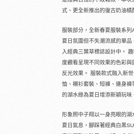
式、
更全新推出的復古奶油橘
服裝部分，全新春夏服裝系列Adic
夏日氛圍但不失潮流感的單品
入經典三葉草標誌設計中。 趣味
度觀看呈現不同效果的色彩與
反光效果。 服裝款式融入新世代
恤、
襯衫套裝、短褲、連身褲
的湖水綠為夏日增添新穎玩味
形象照中子翔以一身亮眼的湖
夏日氣息，
腳踩著經典白黑SUP