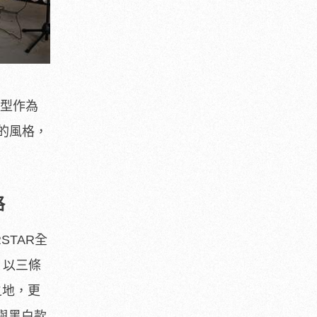
鞋型作為
的風格，
格
RSTAR全
款，以三條
之地，
更
與黑白款