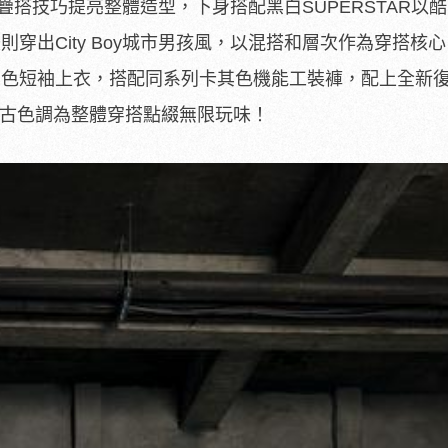
疊搭技巧提亮整體造型，下身搭配黑白SUPERSTAR以酷
辰則穿出City Boy城市男孩風，以混搭和層次作為穿搭核
黑色短袖上衣，搭配同系列卡其色機能工裝褲，
配上全新
殊復古色調為整體穿搭點綴無限玩味！