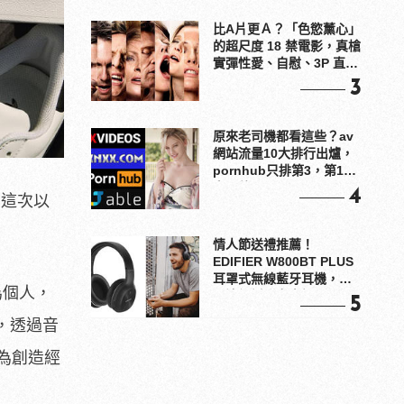
比A片更Ａ？「色慾薰心」
的超尺度 18 禁電影，真槍
實彈性愛、自慰、3P 直接
上！
3
原來老司機都看這些？av
網站流量10大排行出爐，
pornhub只排第3，第1名
竟是他？
4
列，這次以
情人節送禮推薦！
EDIFIER W800BT PLUS
耳罩式無線藍牙耳機，在
為個人，
耳邊傾訴甜言蜜語
5
款，透過音
為創造經