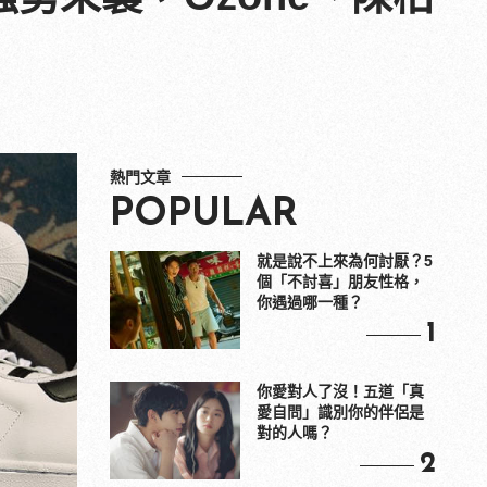
熱門文章
POPULAR
就是說不上來為何討厭？5
個「不討喜」朋友性格，
你遇過哪一種？
1
你愛對人了沒！五道「真
愛自問」識別你的伴侶是
對的人嗎？
2