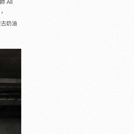
帥 All
心，
復古奶油