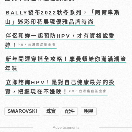
BALLY發布2022秋冬系列，「阿爾卑斯
山」迷彩印花展現優雅品牌時尚
伴侶和妳一起預防HPV，才有資格說愛
妳！
PR・台灣癌症基金會
新年開運穿搭全攻略！摩曼頓給你滿滿潮流
年味
立即諮詢HPV！是對自己健康最好的投
資，把握現在不嫌晚！
PR・台灣癌症基金會
SWAROVSKI
珠寶
配件
明星
Advertisements