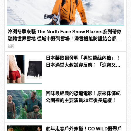
冷冽冬季來襲 The North Face Snow Blazers系列帶你
馳騁世界雪地 從城市野到雪場！滑雪機能防護結合都市
感 重新定義雪地時尚
新聞
日本華歌爾發明「男性蕾絲內褲」！
日本澡堂大叔試穿反應：「涼爽又透
氣！」
回味最經典的恐龍電影！原來侏儸紀
公園裡的主要演員20年後長這樣！
虎年走春戶外穿搭！GO WILD野聚戶