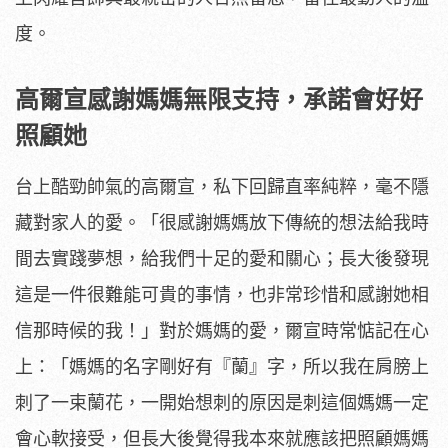
度。
高爾宣感謝媽媽無限支持，承諾會好好
照顧她
台上酷勁帥氣的高爾宣，私下回歸直率純粹，毫不隱
藏對家人的愛。「很感謝媽媽放下傳統的想法給我時
間去實踐夢想，給我們十足的愛和關心；長大後發現
這是一件很難能可貴的事情，也非常珍惜和感謝她相
信那時候的我！」對於媽媽的愛，爾宣時常惦記在心
上：「媽媽的名字剛好有『蘭』字，所以我在肩膀上
刺了一束蘭花，一開始想刺的原因是刺這個媽媽一定
會心軟接受，但長大後覺得我本來就應該把照顧媽媽