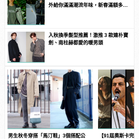
外給你滿滿潮流年味，新春滿額多重
送 | manfashion這樣變型男
入秋換季髮型推薦！激推 3 款連朴寶
劍、南柱赫都愛的暖男頭
男生秋冬穿搭「馬汀鞋」3個搭配公
【91屆奧斯卡完