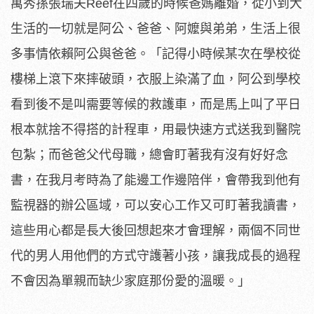
萬秀孫張瑞夫Reef在四歲的時候爸媽離婚，從小到大
生活的一切就是阿公、爸爸、阿嬤與弟弟，生活上很
多事情依賴阿公與爸爸。「記得小時候某次在學校從
樓梯上滾下來摔破頭，衣服上染滿了血，阿公到學校
看到後不是叫需要等候的救護車，而是馬上叫了平日
根本就捨不得搭的計程車，用最快速方式送我到醫院
包紮；而爸爸父代母職，總會盯著我有沒有好好念
書，在我月考時為了能邊工作邊陪伴，會帶我到他有
監視器的辦公區域，可以安心工作又可盯著我讀書，
這些用心都是長大後回想起來才會理解，兩個不同世
代的男人用他們的方式守護著小孩，讓我成長的過程
不會因為單親而缺少家庭那份愛的溫暖。」