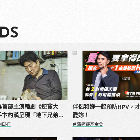
DS
PR
昊首部主演韓劇《逆貧大
伴侶和妳一起預防HPV，
手卞約漢呈現「地下兄弟
愛妳！
MENT
台灣癌症基金會