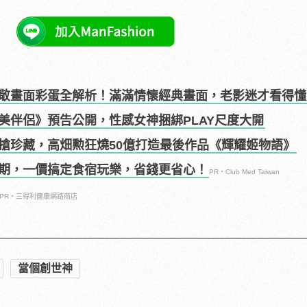
敬畫面彩蛋全解析！滿滿情懷經典畫面，老影迷才看得懂
美伴侶》預告公開，性感女神捆綁PLAY尺度大開
搶珍藏，高畑勲狂燒50億打造最後作品《輝耀姬物語》
期，一價搞定食宿玩樂，省錢更省心！
PR・Club Med Taiwan
PR・三得利健康網路商店
當個創世神