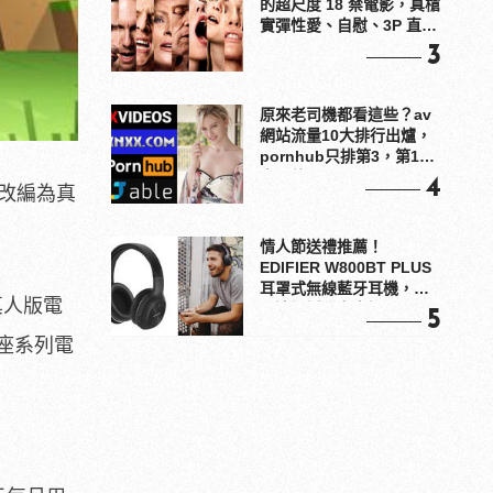
的超尺度 18 禁電影，真槍
實彈性愛、自慰、3P 直接
上！
3
原來老司機都看這些？av
網站流量10大排行出爐，
pornhub只排第3，第1名
竟是他？
4
要改編為真
情人節送禮推薦！
EDIFIER W800BT PLUS
耳罩式無線藍牙耳機，在
成真人版電
耳邊傾訴甜言蜜語
5
座系列電