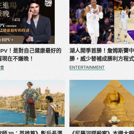
HPV！是對自己健康最好的
湖人開季首勝！詹姆斯賽
握現在不嫌晚！
勝，威少替補成勝利方程
會
ENTERTAINMENT
欺師JP：英雄篇》影后長澤
《尼羅河謀殺案》本週大