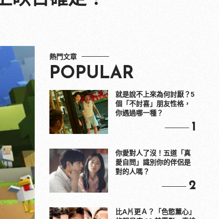
熱門文章
POPULAR
就是說不上來為何討厭？5
個「不討喜」朋友性格，
你遇過哪一種？
1
你愛對人了沒！五道「真
愛自問」識別你的伴侶是
對的人嗎？
2
比A片更Ａ？「色慾薰心」