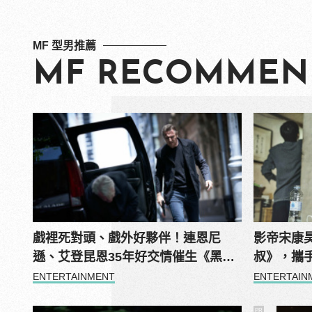
MF 型男推薦
MF RECOMMEN
戲裡死對頭、戲外好夥伴！連恩尼
影帝宋康
遜、艾登昆恩35年好交情催生《黑光
叔》，攜
行動》！
情」
ENTERTAINMENT
ENTERTAIN
PR