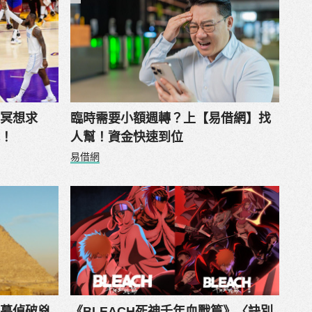
中冥想求
臨時需要小額週轉？上【易借網】找
式！
人幫！資金快速到位
易借網
銀幕偵破兇
《BLEACH死神千年血戰篇》〈訣別