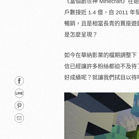
《當個創世神 Minecraf
戶數接近 1.4 億，自 201
暢銷，且是相當長青的賣座遊
是怎麼呈現？
如今在華納影業的檔期調整下，也確
信已經讓許多粉絲都迫不及待了吧
好成績呢？就讓我們拭目以待