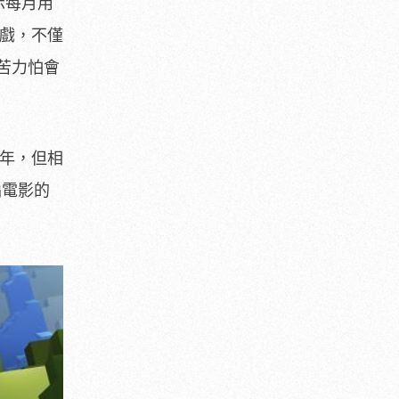
示每月用
遊戲，不僅
苦力怕會
 年，但相
編電影的