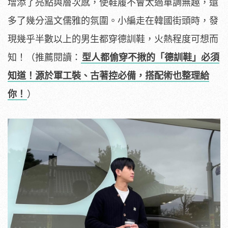
增添了亮點與層次感，使鞋履不會太過單調無趣，還
多了幾分溫文儒雅的氛圍。小編走在韓國街頭時，發
現幾乎半數以上的男生都穿德訓鞋，火熱程度可想而
知！（推薦閱讀：
型人都偷穿不揪的「德訓鞋」必須
知道！源於軍工裝、古著控必備，搭配術也整理給
你！
）