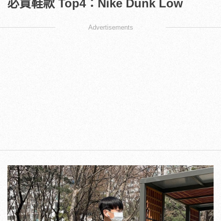
必買鞋款 Top4：Nike Dunk Low
Advertisements