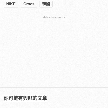
BIGBANG、木村拓哉御用配件「克羅心
ChromeHearts」，小飾品也能大大增添
型男魅力！
型男Talk：穿西裝一定要配皮鞋嗎?
立即諮詢HPV！是對自己健康最好的投
資，把握現在不嫌晚！
PR・台灣癌症基金會
不再只會平結領帶！7種領帶打法，讓你質
感晉升
伴侶和妳一起預防HPV，才有資格說愛
妳！
PR・台灣癌症基金會
鞋訊
穿搭
配件
德訓鞋
小白鞋