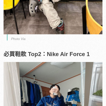
Photo Via
必買鞋款 Top2：Nike Air Force 1