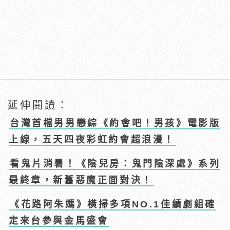
延伸閱讀：
台灣首檔男男戀綜《約會吧！男孩》電影版
上線，五天四夜彩虹約會超浪漫！
看鬼片消暑！《陰兒房：鬼門陰深處》系列
最終章，新舊惡魔正面對決！
《花路阿朱媽》橫掃多項NO.1佳績劇組確
定來台參與金馬盛會