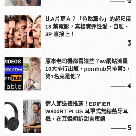
2
比A片更Ａ？「色慾薰心」的超尺度
18 禁電影，真槍實彈性愛、自慰、
3P 直接上！
3
原來老司機都看這些？av網站流量
10大排行出爐，pornhub只排第3，
第1名竟是他？
4
情人節送禮推薦！EDIFIER
W800BT PLUS 耳罩式無線藍牙耳
機，在耳邊傾訴甜言蜜語
5