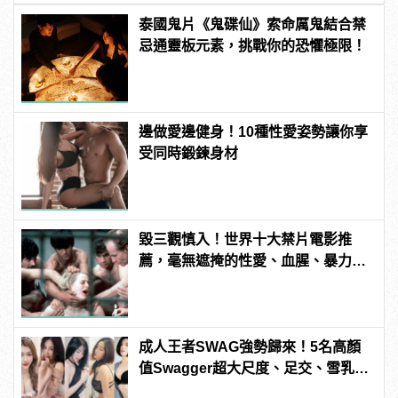
泰國鬼片《鬼碟仙》索命厲鬼結合禁
忌通靈板元素，挑戰你的恐懼極限！
邊做愛邊健身！10種性愛姿勢讓你享
受同時鍛鍊身材
毀三觀慎入！世界十大禁片電影推
薦，毫無遮掩的性愛、血腥、暴力、
噁心到極致！ | manfashion這樣變型
男
成人王者SWAG強勢歸來！5名高顏
值Swagger超大尺度、足交、雪乳、
粉紅海鮮通通有，親自教你人與人的