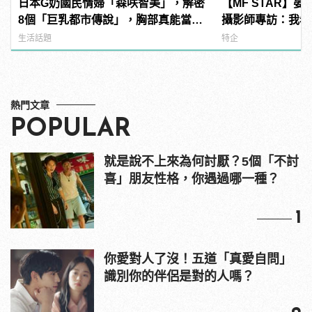
日本G奶國民情婦「森咲智美」，解密
【MF STAR】
8個「巨乳都市傳說」，胸部真能當手
攝影師專訪：我希
機架自拍？ | manfashion這樣變型男
度下的美
生活話題
特企
熱門文章
POPULAR
就是說不上來為何討厭？5個「不討
喜」朋友性格，你遇過哪一種？
1
你愛對人了沒！五道「真愛自問」
識別你的伴侶是對的人嗎？