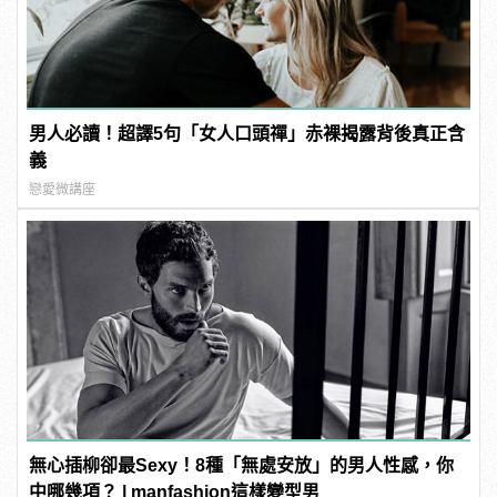
男人必讀！超譯5句「女人口頭禪」赤裸揭露背後真正含
義
戀愛微講座
無心插柳卻最Sexy！8種「無處安放」的男人性感，你
中哪幾項？ | manfashion這樣變型男