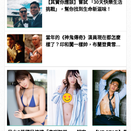
【其實你應該】嘗試 「30天快樂生活
挑戰」，幫你找到生命新滋味！
當年的《神鬼傳奇》演員現在都怎麼
樣了？印和闐一樣帥，布蘭登費雪大
發福！