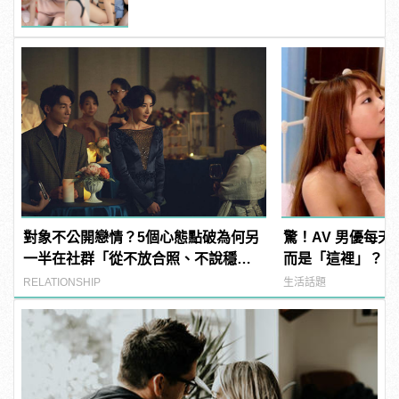
連結！ | manfashion這樣變型男
對象不公開戀情？5個心態點破為何另
驚！AV 男優每
一半在社群「從不放合照、不說穩
而是「這裡」？ | m
交」
型男
RELATIONSHIP
生活話題