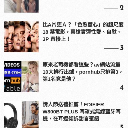
2
比A片更Ａ？「色慾薰心」的超尺度
18 禁電影，真槍實彈性愛、自慰、
3P 直接上！
3
原來老司機都看這些？av網站流量
10大排行出爐，pornhub只排第3，
第1名竟是他？
4
情人節送禮推薦！EDIFIER
W800BT PLUS 耳罩式無線藍牙耳
機，在耳邊傾訴甜言蜜語
5