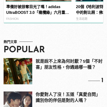
準備好被掠奪目光了嗎！adidas
20個《哈利波特
UltraBOOST 3.0「橄欖綠」六月重磅
中的對比照：佛地
出擊！
本空靈大眼正妹！
FASHION
生活話題
熱門文章
POPULAR
就是說不上來為何討厭？5個「不討
喜」朋友性格，你遇過哪一種？
1
你愛對人了沒！五道「真愛自問」
識別你的伴侶是對的人嗎？