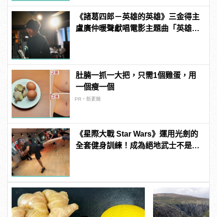
《諸葛四郎－英雄的英雄》三金得主
盧廣仲暖聲獻唱電影主題曲「英雄」
逼哭眾人 | manfashion這樣變型男
肚腩一抓一大把，只需1個雞蛋，用
一個瘦一個
PR・新素簡
《星際大戰 Star Wars》運用光劍的
全套健身訓練！成為絕地武士不是
夢！