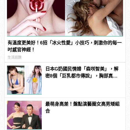
有溫度更美好！6招「冰火性愛」小技巧，刺激你的每一
吋感官神經！
生活話題
日本G奶國民情婦「森咲智美」，解
密8個「巨乳都市傳說」，胸部真能
當手機架自拍？ | manfashion這樣變
型男
最萌身高差！盤點演藝圈女高男矮組
合