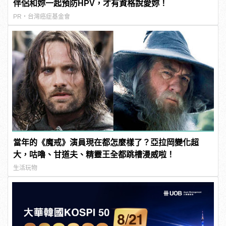
伴侶和妳一起預防HPV，才有資格說愛妳！
PR・台灣癌症基金會
當年的《魔戒》演員現在都怎麼樣了？亞拉岡變化超
大，咕嚕、甘道夫、精靈王全都跳槽漫威啦！
生活玩物