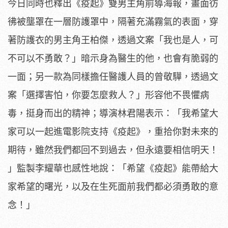
今日同時也釋出《疫起》雙男主角前導海報，
畫面彷
彿被壟罩在一層防護罩中，隔著充滿霧氣的表面，
穿
著防護衣的男主角王柏傑，透過文案「我也是人，
可
不可以不勇敢？」暗示身為醫生的他，也會有脆弱的
一面；
另一款為同樣擔任醫護人員的曾敬驊，透過文
案「選擇害怕，
你要怎麼救人？」形容他不畏懼病
毒，挺身而出的精神；
導演林君陽表示：「我希望大
家可以一起進電影院支持《疫起》，
重拾你對未來的
期待，雖然我們都回不到過去，但永遠要相信明天！
」監製李耀華也感性地說：「希望《疫起》能帶給大
家希望的曙光，
以及在生死面前我們都必須勇敢的意
念！」