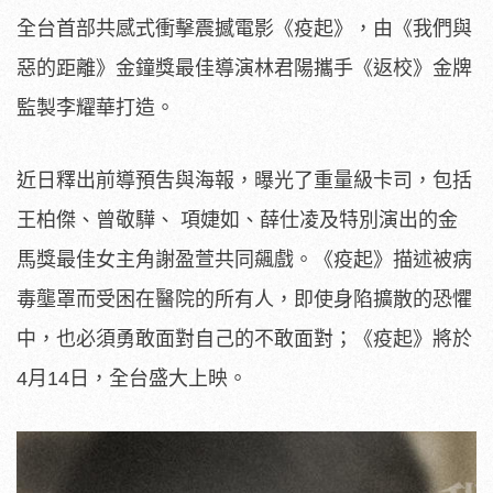
全台首部共感式衝擊震撼電影《疫起》，由《我們與
惡的距離》金鐘獎最佳導演林君陽攜手《返校》金牌
監製李耀華打造。
近日釋出前導預吿與海報，曝光了重量級卡司，
包括
王柏傑、曾敬驊、 項婕如、薛仕凌及特別演出的金
馬獎最佳女主角謝盈萱共同飆戲。《
疫起》描述被病
毒壟罩而受困在醫院的所有人，
即使身陷擴散的恐懼
中，也必須勇敢面對自己的不敢面對；《疫起》
將於
4月14日，全台盛大上映。