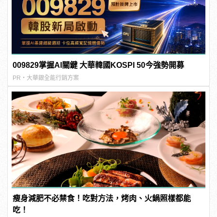
009829掌握AI關鍵 大華韓國KOSPI 50今強勢開募
PR・大華銀全能行銷方案
瘦身減肥不必禁食！吃對方法，烤肉、火鍋照樣都能
吃！