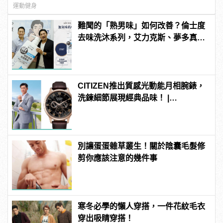
運動健身
難聞的「熟男味」如何改善？倫士度
去味洗沐系列，艾力克斯、夢多真情
推薦！
CITIZEN推出質感光動能月相腕錶，
洗鍊細節展現經典品味！ |
manfashion這樣變型男
別讓蛋蛋雜草叢生！關於陰囊毛髮修
剪你應該注意的幾件事
寒冬必學的懶人穿搭，一件花紋毛衣
穿出吸睛穿搭！