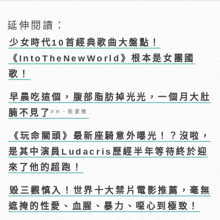
延伸閱讀：
少女時代10首經典歌曲大盤點！
《IntoTheNewWorld》根本是女團國
歌！
早晨吃這個，腹部脂肪掉光光，一個月大肚
腩不見了
PR・新素簡
《玩命關頭》最新座騎意外曝光！？沒啦，
是其中演員Ludacris歷經半年等待終於迎
來了他的超跑！
毀三觀慎入！世界十大禁片電影推薦，毫無
遮掩的性愛、血腥、暴力、噁心到極致！