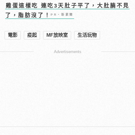
雞蛋這樣吃 連吃3天肚子平了，大肚腩不見
了，脂肪沒了！
PR・新素簡
電影
疫起
MF放映室
生活玩物
Advertisements