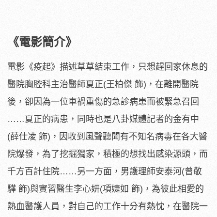
《電影簡介》
電影《疫起》描述草草結束工作，
只想趕回家休息的
醫院胸腔科主治醫師夏正(王柏傑 飾)，在離開醫院
後，卻因為一位車禍重傷的急診病患而被緊急召回
……夏正的病患，同時也是八卦媒體記者的金有中
(薛仕凌 飾)，因收到風聲聽聞有不知名病毒在各大醫
院爆發，
為了挖掘獨家，積極的想找出感染源頭，而
千方百計住院……另一方
面，男護理師安泰河(曾敬
驊 飾)與實習醫生李心妍(項婕如 飾)，為彼此相愛的
熱血醫護人員，對自己的工作十分有熱忱，
在醫院一