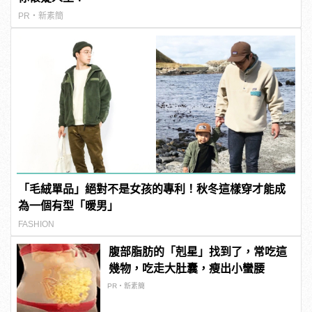
PR・新素簡
「毛絨單品」絕對不是女孩的專利！秋冬這樣穿才能成
為一個有型「暖男」
FASHION
腹部脂肪的「剋星」找到了，常吃這
幾物，吃走大肚囊，瘦出小蠻腰
PR・新素簡