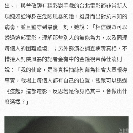
出。」
與曾敬驊有精彩對手戲的台北電影節非常新人
項婕如詮釋身在危險風
暴的她，挺身而出對抗未知的
病毒，並且堅守到最後一刻，她說：「
相信觀眾可以
透過這部電影，理解那些別人的無能為力，
以及同理
每個人的困難處境」；另外飾演為調查病毒真相，
不
惜捲入封院風暴的記者金有中的金鐘視帝薛仕凌則
說：「
我的使命，是將真相抽絲剝繭為社會大眾報導
事實，
戰場上每個人都有自己的位置，觀眾可以透過
《疫起》這部電影，
反思若是你身陷其中，會做出什
麼選擇？」