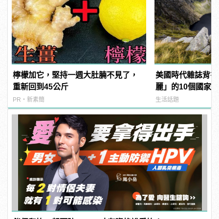
檸檬加它，堅持一週大肚腩不見了，
美國時代雜誌背書
重新回到45公斤
麗」的10個國家
PR・新素簡
生活話題