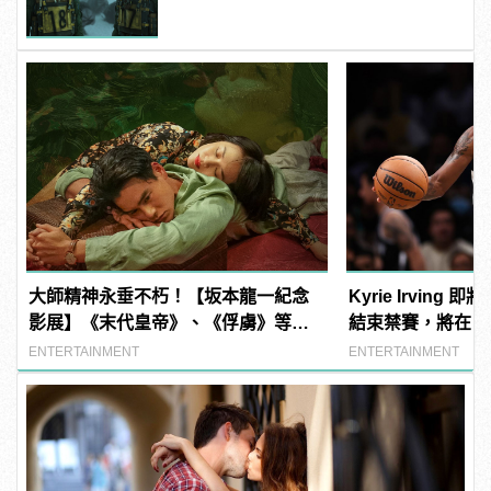
大師精神永垂不朽！【坂本龍一紀念
Kyrie Irving
影展】《末代皇帝》、《俘虜》等
結束禁賽，將在 2
片，月底隆重上映
ENTERTAINMENT
ENTERTAINMENT