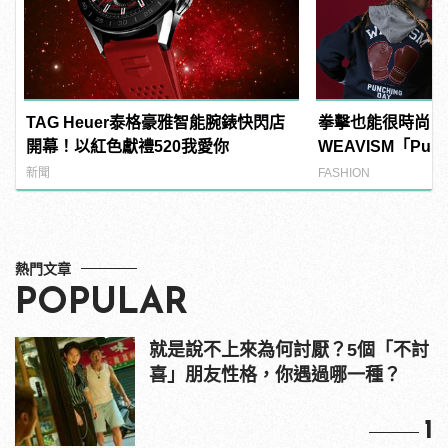
TAG Heuer泰格豪雅智能腕錶快閃店
拳擊也能很時尚！
開幕！以紅色獻禮520我愛你
WEAVISM「Pun
列掌握潮流主導拳
新聞
FASHION
熱門文章
POPULAR
就是說不上來為何討厭？5個「不討
喜」朋友性格，你遇過哪一種？
1