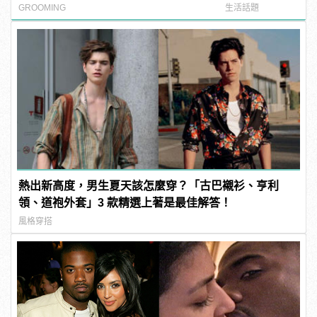
噁心到極致！
GROOMING
生活話題
熱出新高度，男生夏天該怎麼穿？「古巴襯衫、亨利
領、道袍外套」3 款精選上著是最佳解答！
風格穿搭