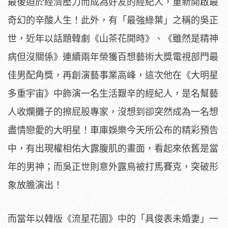
最後迫於經濟壓力而成為好友的經紀人，
重新開啟最
奇幻的辛酸人生！此外，有「最強綠葉」之稱的吳正
世，
近年以話題韓劇《山茶花開時》、《雖然是精神
病但沒關係》
連續兩年榮獲百想藝術大獎電視部門最
佳男配角獎，
再創演藝事業高峰，這次他在《大明星
多重宇宙》
中飾演一名生活艱辛的經紀人，是名幫藝
人收爛攤子的擦屁股專家，
沒想到卻突然成為一名想
盡情戀愛的大明星！
車庫娛樂今天所公布的精彩預告
中，有出現權相佑大露腹肌的畫面，
看起來依舊是當
年的男神；而吳正世則意外露鳥被打馬賽克，
突破形
象放膽演出！
而當年以韓版《流星花園》中的「具俊表未婚妻」
一