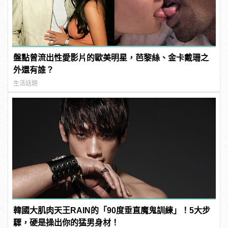
盤點曾流出性愛影片的歐美明星，芭黎絲、金卡戴珊之
外還有誰？
生活話題
韓國大肌肉天王RAIN的「90度垂直魔鬼訓練」！5大步
驟，硬是操出你的猛男身材！