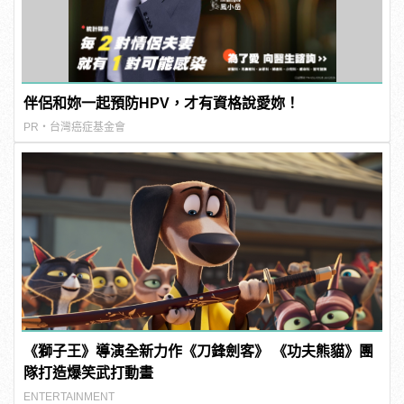
伴侶和妳一起預防HPV，才有資格說愛妳！
PR・台灣癌症基金會
《獅子王》導演全新力作《刀鋒劍客》 《功夫熊貓》團
隊打造爆笑武打動畫
ENTERTAINMENT