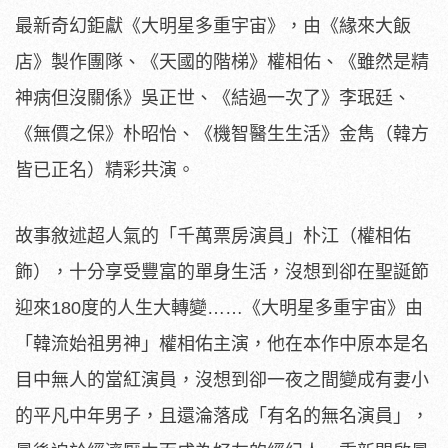
最新奇幻鉅獻《大明星多重宇宙》，由《緣來大飯
店》製作團隊、《天國的階梯》權相佑、《雖然是精
神病但沒關係》吳正世、《結過一次了》李珉廷、
《無價之保》朴昭怡、《機智醫生生活》金雋（韓方
皆已正名）精彩共演。
故事敘述超人氣的「千萬票房演員」朴江（權相佑
飾），十分享受豐富的單身生活，沒想到卻在聖誕節
迎來180度的
人生大轉變……《大明星多重宇宙》由
「韓流始祖男神」
權相佑主演，他在本作中原本是名
目中無人的當紅演員，
沒想到卻一夜之間變成有妻小
的平凡中年男子，且還淪落成「
有名的無名演員」，