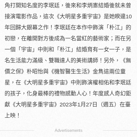
角打開知名度的李珉廷，
後來和李炳憲結婚後就未曾
接演電影作品，這次《大明星多重宇宙》
是她睽違10
年回歸大銀幕之作！李珉廷在本作中飾演「朴江」
的
初戀，在離開對方後成為一名當紅的藝術家；而在另
一個「宇宙」
中則和「朴江」結婚育有一女一子，是
名生活能力滿級、
雙職達人的美術講師！另外，《無
價之保》朴昭怡與《
機智醫生生活》金雋這兩位童
星，在《大明星多重宇宙》
中則飾演權相佑和李珉廷
的孩子，化身最棒的禮物感動人心！
年度感人奇幻鉅
獻《大明星多重宇宙》2023年1月27日（
週五）在臺
上映！
Advertisements