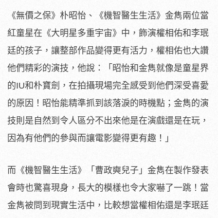
《無價之保》朴昭怡、《機智醫生生活》金雋兩位當
紅童星在《
大明星多重宇宙》中，飾演權相佑和李珉
廷的孩子，
讓整部作品變得更有活力，權相佑也大讚
他們精彩的演技，他說：「
昭怡和金雋就像是童星界
的IU和朴寶劍，
在拍攝現場完全感受到他們深受喜愛
的原因！
昭怡能精準抓到該落淚的時機點；
金雋的演
技則是自然到令人區分不出來他是在演戲還是在玩，
因為有他們的參與而讓電影變得更有趣！」
而《機智醫生生活》「曹政奭兒子」
金雋在製作發表
會時也驚喜現身，長大的模樣也令大家嚇了一跳！
當
金雋被問到現實生活中，比較想當權相佑還是李珉廷