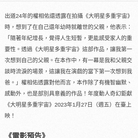
出道24年的權相佑還透露在拍攝《大明星多重宇宙》
時，
想到了在自己還年幼時就離世的父親，他表示：
「隨著年紀增長，
覺得人生短暫，更能感受家人的重
要性。透過《大明星多重宇宙》
這部作品，讓我第一
次想到自己的父親。在本作中，
有一幕是我和父親交
談時流淚的場景，
這讓我在演戲的當下第一次想到我
爸。」權相佑透露對他而言，
本作除了有機智幽默、
感動外，也是部別具意義的作品！
年度動人奇幻鉅獻
《大明星多重宇宙》2023年1月27日（
週五）在臺上
映！
《電影預告》