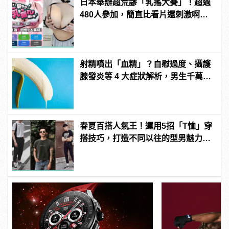
日本舉辦超荒謬「乳搖大賽」！超過
480人參加，簡直比看片還刺激啊！ |
manfashion這樣變型男
射精噴出「血精」？自慰過度、攝護
腺發炎等 4 大症狀解析，男生千萬要
注意！
春夏百搭人氣王！運用5招「T恤」穿
搭技巧，打造不同以往的型男魅力！
| manfashion這樣變型男