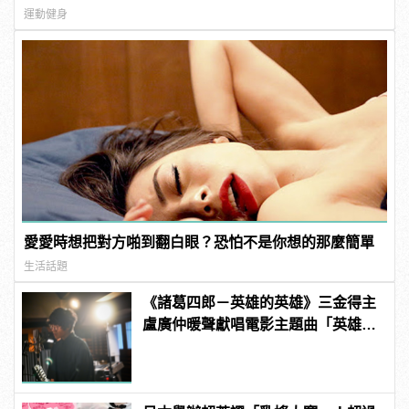
運動健身
愛愛時想把對方啪到翻白眼？恐怕不是你想的那麼簡單
生活話題
《諸葛四郎－英雄的英雄》三金得主
盧廣仲暖聲獻唱電影主題曲「英雄」
逼哭眾人 | manfashion這樣變型男