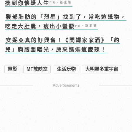
瘦到你懷疑人生
PR・新素簡
腹部脂肪的「剋星」找到了，常吃這幾物，
吃走大肚囊，瘦出小蠻腰
PR・新素簡
安妮亞真的好興奮！《間諜家家酒》「約
兒」胸腰圍曝光，原來媽媽這麼辣！
電影
MF放映室
生活玩物
大明星多重宇宙
Advertisements