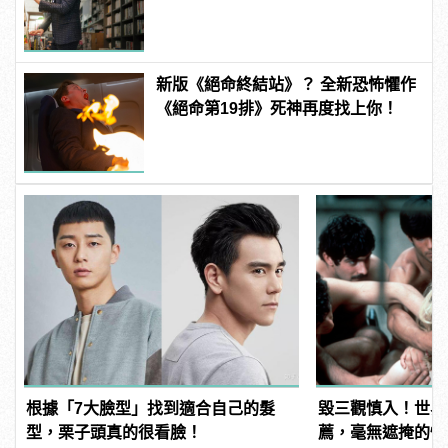
新版《絕命終結站》？ 全新恐怖懼作
《絕命第19排》死神再度找上你！
根據「7大臉型」找到適合自己的髮
毀三觀慎入！世界
型，栗子頭真的很看臉！
薦，毫無遮掩的性