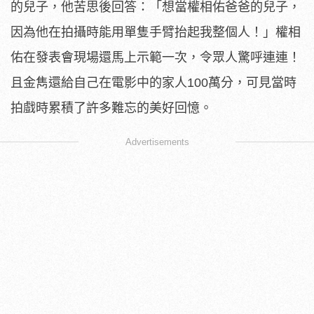
的兒子，
他苦思後回答：「想當權相佑爸爸的兒子，
因為他在拍攝時能用單隻手臂抬起我整個人！」
權相
佑在發表會現場還馬上示範一次，令眾人驚呼連連！
且金雋還給自己在電影中的家人100萬分，
可見當時
拍戲時累積了許多難忘的美好回憶。
Advertisements