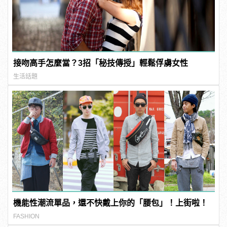
接吻高手怎麼當？3招「秘技傳授」輕鬆俘虜女性
生活話題
機能性潮流單品，還不快戴上你的「腰包」！上街啦！
FASHION