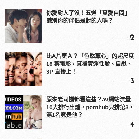
你愛對人了沒！五道「真愛自問」
識別你的伴侶是對的人嗎？
2
比A片更Ａ？「色慾薰心」的超尺度
18 禁電影，真槍實彈性愛、自慰、
3P 直接上！
3
原來老司機都看這些？av網站流量
10大排行出爐，pornhub只排第3，
第1名竟是他？
4