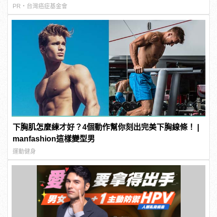
PR・台灣癌症基金會
下胸肌怎麼練才好？4個動作幫你刻出完美下胸線條！ |
manfashion這樣變型男
運動健身