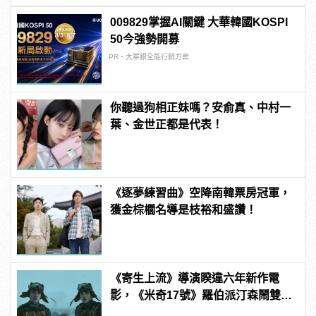
009829掌握AI關鍵 大華韓國KOSPI
50今強勢開募
PR・大華銀全能行銷方案
你聽過狗相正妹嗎？安俞真、中村一
葉、金世正都是代表！
《逐夢練習曲》空降南韓票房冠軍，
獲金棕櫚名導是枝裕和盛讚！
《寄生上流》導演睽違六年新作電
影，《米奇17號》羅伯派汀森鬧雙
包？