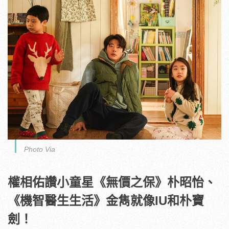
Photo Via
權相佑讚小童星《無價之保》朴昭怡、
《機智醫生生活》金雋就像I
U和朴寶
劍！