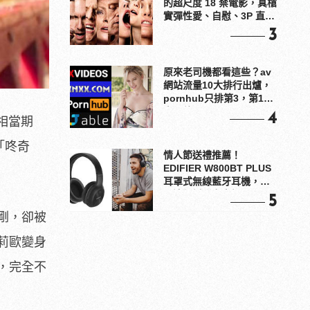
的超尺度 18 禁電影，真槍
實彈性愛、自慰、3P 直接
上！
3
原來老司機都看這些？av
網站流量10大排行出爐，
pornhub只排第3，第1名
竟是他？
4
相當期
「咚奇
情人節送禮推薦！
EDIFIER W800BT PLUS
耳罩式無線藍牙耳機，在
耳邊傾訴甜言蜜語
5
剛，卻被
莉歐變身
，完全不