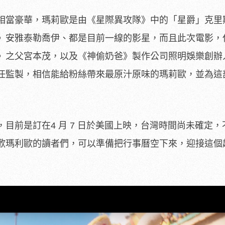
相當豪華，瑪莉歐是由《星際異攻隊》中的「星爵」克里
》安雅泰勒喬伊、都是目前一線的影星，而且此次電影，
》之父宮本茂，以及《神偷奶爸》製作公司照明娛樂創辦
任監製，相信能給粉絲帶來最原汁原味的瑪莉歐，並為這
目前是訂在4 月 7 日於美國上映，台灣時間尚未確定，
歡瑪利歐的讀者們，可以準備把行事曆空下來，迎接這個