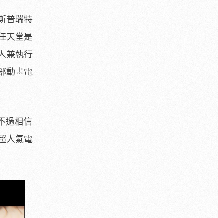
斯普瑞特
任天堂是
人兼執行
部動畫電
不過相信
超人氣電