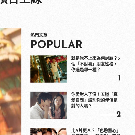
熱門文章
POPULAR
就是說不上來為何討厭？5
個「不討喜」朋友性格，
你遇過哪一種？
1
你愛對人了沒！五道「真
愛自問」識別你的伴侶是
對的人嗎？
2
比A片更Ａ？「色慾薰心」