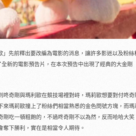
利歐」先前釋出要改編為電影的消息，讓許多影迷以及粉絲
出了全新的電影預告片，在本次預告中出現了經典的大金剛
！
到咚奇剛與瑪利歐在競技場裡對峙，瑪莉歐想要對付咚奇
下來瑪莉歐撞上了粉絲們相當熟悉的金色問號方塊，而瑪
奇剛吃一頓粗飽的，不過咚奇剛不以為然，反而哈哈大笑
會奪下勝利，實在是相當令人期待。