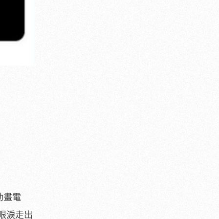
動畫電
眼淚走出