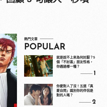
熱門文章
POPULAR
就是說不上來為何討厭？5
個「不討喜」朋友性格，
你遇過哪一種？
1
你愛對人了沒！五道「真
愛自問」識別你的伴侶是
對的人嗎？
2