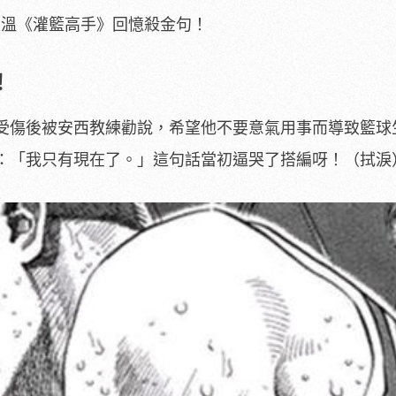
黨重溫《灌籃高手》回憶殺金句！
！
受傷後被安西教練勸說，希望他不要意氣用事而導致籃球
：「我只有現在了。」這句話當初逼哭了搭編呀！（拭淚