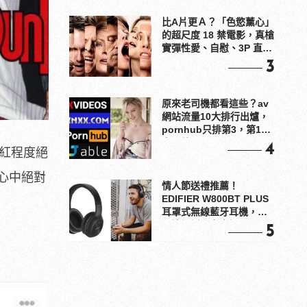
比A片更Ａ？「色慾薰心」
的超尺度 18 禁電影，真槍
實彈性愛、自慰、3P 直接
上！
3
原來老司機都看這些？av
網站流量10大排行出爐，
pornhub只排第3，第1名
竟是他？
4
火紅程度絕
心中絕對
情人節送禮推薦！
EDIFIER W800BT PLUS
耳罩式無線藍牙耳機，在
耳邊傾訴甜言蜜語
5