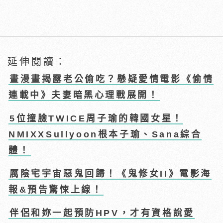
延伸閱讀：
畫漫畫揭露老公偷吃？懸疑愛情電影《偷情
連載中》夫妻暗黑心理戰展開！
5位撞臉TWICE周子瑜的韓國女星！
NMIXXSullyoon根本子瑜、Sana綜合
體！
厲陰宅宇宙惡鬼回歸！《鬼修女II》電影海
報&預告驚悚上線！
伴侶和妳一起預防HPV，才有資格說愛