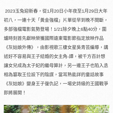
2023玉兔迎新春，從1月20日小年夜至1月29日大年
初八，一連十天「黃金強檔」片單從早到晚不間斷，
多部強檔電影氣勢登場！1/21除夕晚上6點40分，圍
爐時刻首先獻映榮獲國際遠東電影節指定放映作品
《灰姑娘外傳》，由影視歌三棲女星吳青芸編導，講
述好不容易與王子結婚的女主角-譚，被千方百計想
讓女兒成為太子妃的繼母算計，另一邊王子也陷入丞
相為篡取王位設下的陰謀，當耳熟能詳的童話故事
《灰姑娘》變身王子復仇記，一場史詩級的王國戰爭
即將展開！