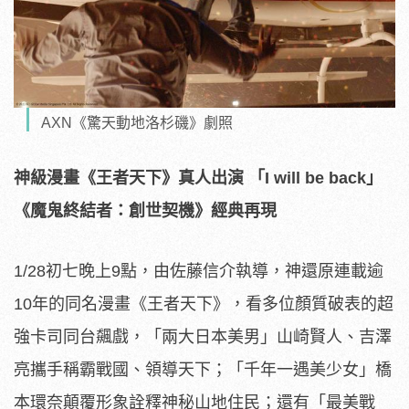
AXN《驚天動地洛杉磯》劇照
神級漫畫《王者天下》真人出演
「
I will be back
」
《魔鬼終結者：創世契機》經典再現
1/28初七晚上9點，由佐藤信介執導，神還原連載逾
10年的同名漫畫《王者天下》，看多位顏質破表的超
強卡司同台飆戲，「兩大日本美男」山崎賢人、吉澤
亮攜手稱霸戰國、領導天下；「千年一遇美少女」橋
本環奈顛覆形象詮釋神秘山地住民；還有「最美戰