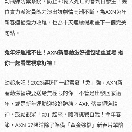
動飛彈防禦系統，防止30億人死亡的審判日發生？幾
位實力派演員魄力演出讓劇情高潮不斷，為AXN兔年
新春連播強力收尾，也為十天連續假期畫下一個完美
句點。
兔年好運擋不住！
AXN
新春動滋好禮包隆重登場
揪
你一起看電視拿好禮！
動起來吧！2023讓我們一起奮發「兔」強，AXN新
春動滋福袋要送給無極限的你！不管是出發回家過
年，或是新年運動迎接好體態，AXN 落實頻道精
神，鼓勵觀眾「動」起來，隨時挑戰自我！今年春
節，AXN 67頻道除了準備「黃金強檔」新春片單陪