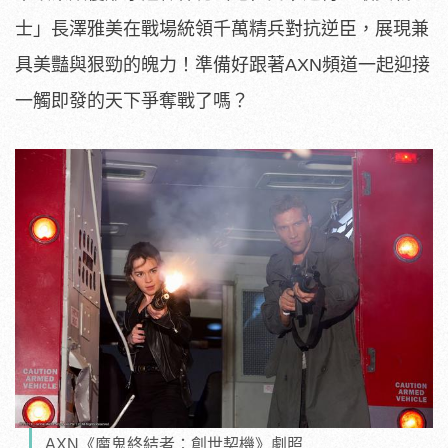
士」長澤雅美在戰場統領千萬精兵對抗逆臣，展現兼
具美豔與狠勁的魄力！準備好跟著AXN頻道一起迎接
一觸即發的天下爭奪戰了嗎？
AXN《魔鬼終結者：創世契機》劇照