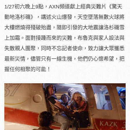
1/27初六晚上9點，AXN頻道獻上經典災難片《驚天
動地洛杉磯》，講述火山爆發，天空墜落無數火球將
大樓燃燒得殘破殆盡，隨即引發的大地震讓洛杉磯雪
上加霜。面對接踵而來的災難，布魯克與家人設法與
失散親人團聚，同時不忘記者使命，致力讓大眾獲悉
最新災情，儘管只有一線生機，他們仍心懷希望，把
握任何相聚的可能！