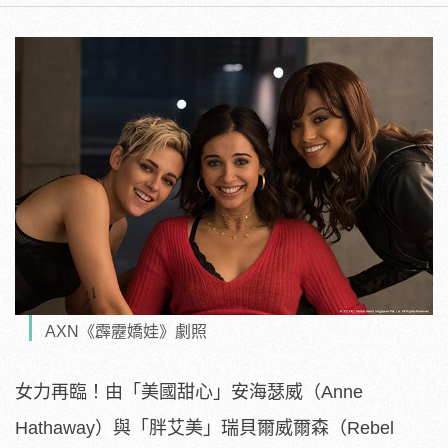
AXN《霹靂嬌娃》劇照
女力再臨！由「美國甜心」安海瑟威（Anne
Hathaway）與「胖艾美」瑞貝爾威爾森（Rebel