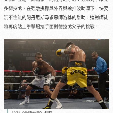
多德拉戈，在強敵挑釁與外界輿論推波助瀾下，快要
沉不住氣的阿丹尼斯尋求恩師洛基的幫助，這對師徒
將再度站上拳擊場攜手面對德拉戈父子的挑戰！