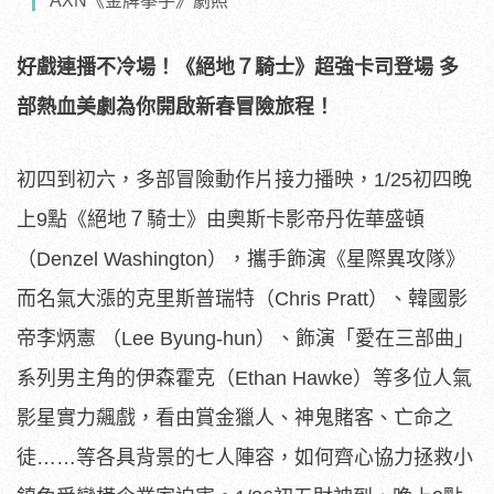
AXN《金牌拳手》劇照
好戲連播不冷場！《絕地７騎士》超強卡司登場
多
部熱血美劇為你開啟新春冒險旅程！
初四到初六，多部冒險動作片接力播映，1/25初四晚
上9點《絕地７騎士》由奧斯卡影帝丹佐華盛頓
（Denzel Washington），攜手飾演《星際異攻隊》
而名氣大漲的克里斯普瑞特（Chris Pratt）、韓國影
帝李炳憲 （Lee Byung-hun）、飾演「愛在三部曲」
系列男主角的伊森霍克（Ethan Hawke）等多位人氣
影星實力飆戲，看由賞金獵人、神鬼賭客、亡命之
徒……等各具背景的七人陣容，如何齊心協力拯救小