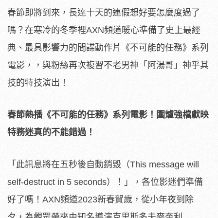
春節即將到來，長達十天的連假想好要怎麼度過了
嗎？在寒冷的冬季裡AXN頻道暖心準備了史上最經
典、最具影響力的間諜動作片《不可能的任務》系列
電影，，與粉絲再次複習不老男神「阿湯哥」神乎其
技的特技演出！
春節
熱播
《不可能的任務》系列電影！圍爐強檔獻映
特務迷真的不能錯過！
「此訊息將在五秒後自動銷毀（This message will
self-destruct in 5 seconds）！」，各位影迷們準備
好了嗎！AXN頻道2023新春賀歲，從小年夜到除
夕，為觀眾帶來由知名導演克里斯多夫麥奎利