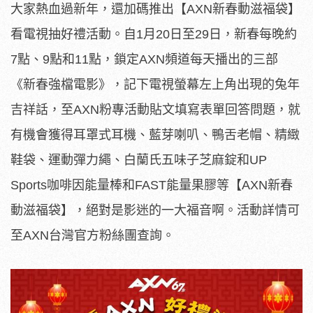
大家熱血過新年，還加碼推出【AXN新春動滋福袋】
看電視抽好禮活動。自1月20日至29日，新春每晚約
7點、9點和11點，鎖定AXN頻道每天播出的三部
《新春強檔電影》，記下電視螢幕左上角出現的兔年
吉祥話，至AXN粉專活動貼文填寫表單回答問題，就
有機會獲得耳罩式耳機、藍芽喇叭、鴨舌老帽、精緻
鞋袋、運動彈力繩、白蘭氏五味子芝麻錠和UP
Sports咖啡因能量棒和FAST能量果膠等【AXN新春
動滋福袋】，絕對是影迷的一大福音啊。活動詳情可
至AXN台灣官方粉絲團查詢。