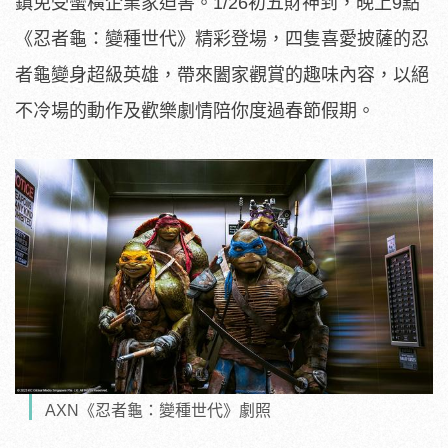
鎮免受蠻橫企業家迫害。1/26初五財神到，晚上9點
《忍者龜：變種世代》精彩登場，四隻喜愛披薩的忍
者龜變身超級英雄，帶來闔家觀賞的趣味內容，以絕
不冷場的動作及歡樂劇情陪你度過春節假期。
AXN《忍者龜：變種世代》劇照