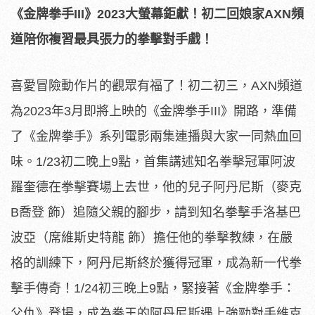
《金牌拳手
III
》
2023
大螢幕鉅獻！初二回娘家
AXN
頻
道陪你複習最具張力的拳擊對手戲！
喜愛冒險動作片的觀眾有福了！初二初三，AXN頻道
為2023年3月即將上映的《金牌拳手III》開路，準備
了《金牌拳手》系列電影兩集連播與大家一同熱血回
味。1/23初二晚上9點，首集講述知名拳擊冠軍阿波
羅奎德在拳擊賽場上去世，他的兒子阿丹尼斯（麥克
B喬登 飾）追隨父親的腳步，請到知名拳擊手洛基巴
波亞（席維斯史特龍 飾）擔任他的拳擊教練，在嚴
格的訓練下，阿丹尼斯終於獲得冠軍，成為新一代拳
擊手傳奇！1/24初三晚上9點，緊接著《金牌拳手：
父仇》登場，成為拳王的阿丹尼斯遇上強勁對手維克