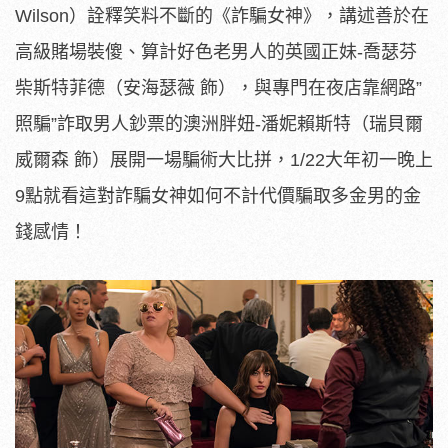
Wilson）詮釋笑料不斷的《詐騙女神》，講述善於在
高級賭場裝傻、算計好色老男人的英國正妹-喬瑟芬
柴斯特菲德（安海瑟薇 飾），與專門在夜店靠網路”
照騙”詐取男人鈔票的澳洲胖妞-潘妮賴斯特（瑞貝爾
威爾森 飾）展開一場騙術大比拼，1/22大年初一晚上
9點就看這對詐騙女神如何不計代價騙取多金男的金
錢感情！