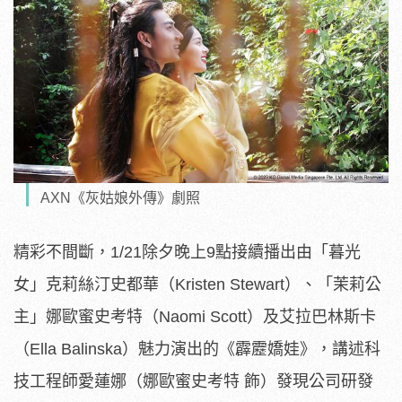
AXN《灰姑娘外傳》劇照
精彩不間斷，1/21除夕晚上9點接續播出由「暮光
女」克莉絲汀史都華（Kristen Stewart）、「茉莉公
主」娜歐蜜史考特（Naomi Scott）及艾拉巴林斯卡
（Ella Balinska）魅力演出的《霹靂嬌娃》，講述科
技工程師愛蓮娜（娜歐蜜史考特 飾）發現公司研發