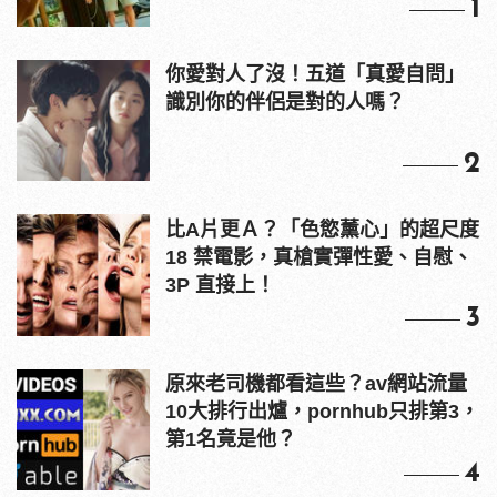
1
你愛對人了沒！五道「真愛自問」
識別你的伴侶是對的人嗎？
2
比A片更Ａ？「色慾薰心」的超尺度
18 禁電影，真槍實彈性愛、自慰、
3P 直接上！
3
原來老司機都看這些？av網站流量
10大排行出爐，pornhub只排第3，
第1名竟是他？
4