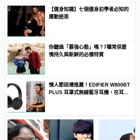
【健身知識】七個健身初學者必知的
運動迷思
你聽過「慕強心態」嗎？7種常保愛
情持久與新鮮的必備特質
情人節送禮推薦！EDIFIER W800BT
PLUS 耳罩式無線藍牙耳機，在耳邊
傾訴甜言蜜語