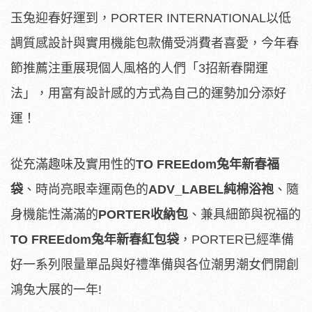
玉兔迎春好運到，PORTER INTERNATIONAL以低
調質感設計與實用機能包款備受消費者喜愛，今年春
節推薦注重展現個人風格的人們「3招新春開運
法」，用富有設計感的方式為自己的運勢加分添好
運！
從充滿趣味及實用性的
TO FREEdom
兔年新春福
袋
、時尚亮眼幸運兩色的
ADV_LABEL
純棉浴袍
、隨
身機能性滿滿的
PORTER
收納包
、兼具細節與祝福的
TO FREEdom
兔年新春紅包袋
，PORTER已經準備
好一系列限量單品與好禮準備與各位潮男潮女們開創
鴻兔大展的一年!