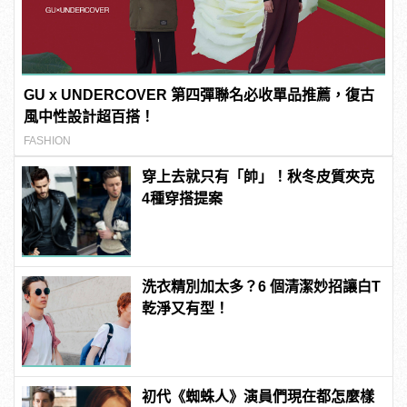
GU x UNDERCOVER 第四彈聯名必收單品推薦，復古
風中性設計超百搭！
FASHION
穿上去就只有「帥」！秋冬皮質夾克
4種穿搭提案
洗衣精別加太多？6 個清潔妙招讓白T
乾淨又有型！
初代《蜘蛛人》演員們現在都怎麼樣