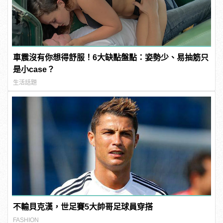
車震沒有你想得舒服！6大缺點盤點：姿勢少、易抽筋只
是小case？
生活話題
不輸貝克漢，世足賽5大帥哥足球員穿搭
FASHION