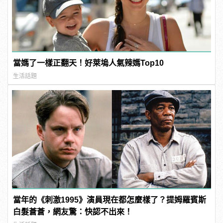
當媽了一樣正翻天！好萊塢人氣辣媽Top10
生活話題
當年的《刺激1995》演員現在都怎麼樣了？提姆羅賓斯
白髮蒼蒼，網友驚：快認不出來！