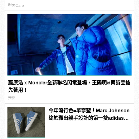
型男Care
藤原浩 x Moncler全新聯名閃電登場，王陽明&蔡詩芸搶
先著用！
新聞
今年流行色=單寧藍！Marc Johnson
終於釋出親手設計的第一雙adidas滑
板鞋！