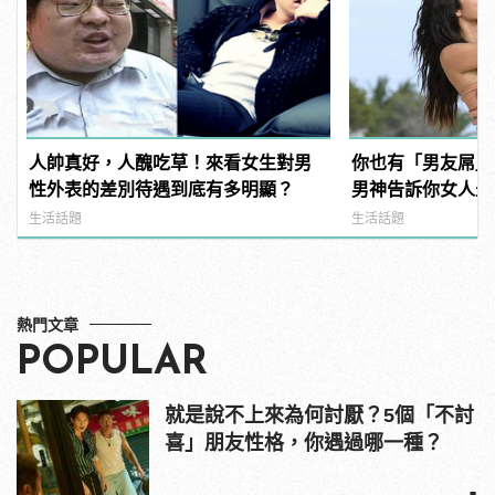
人帥真好，人醜吃草！來看女生對男
你也有「男友屌」
性外表的差別待遇到底有多明顯？
男神告訴你女人最愛「
Dick」是啥？
生活話題
生活話題
熱門文章
POPULAR
就是說不上來為何討厭？5個「不討
喜」朋友性格，你遇過哪一種？