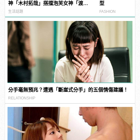
神「木村拓哉」搭擋泡芙女神「渡邊
型
直美」共同獻聲！
生活話題
FASHION
分手毫無預兆？遭遇「斷崖式分手」的五個情傷建議！
RELATIONSHIP