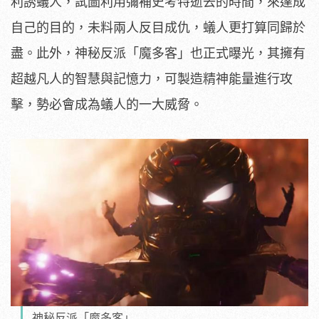
利誘蟻人，試圖利用彌補史考特逝去的時間，來達成
自己的目的，未料兩人反目成仇，蟻人更打算同歸於
盡。此外，神秘反派「魔多客」也正式曝光，其擁有
超越凡人的智慧與記憶力，可製造精神能量進行攻
擊，勢必會成為蟻人的一大威脅。
神秘反派「魔多客」