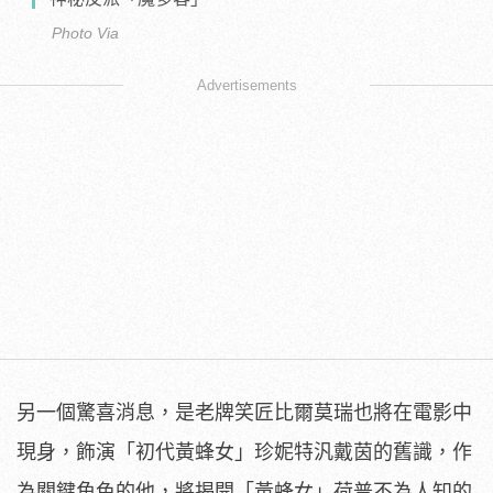
Photo Via
Advertisements
另一個驚喜消息，是老牌笑匠比爾莫瑞也將在電影中
現身，飾演「初代黃蜂女」珍妮特汎戴茵的舊識，作
為關鍵角色的他，將揭開「黃蜂女」荷普不為人知的