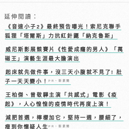
延伸閱讀：
《音速小子2》最終預告曝光！索尼克聯手
狐狸「塔爾斯」力抗紅針鼴「納克魯斯」
威尼斯影展競賽片《性愛成癮的男人》「萬
磁王」演藝生涯最大膽演出
起床就先做件事，沒三天小腹就不見了! 肚
子一天天變小！
PR・新素簡
王柏傑、曾敬驊主演「共感式」電影《疫
起》，人心惶惶的疫情時代再度上演！
減肥首選，檸檬加它，堅持一週，腰細了，
瘦到你懷疑人生
PR・新素簡