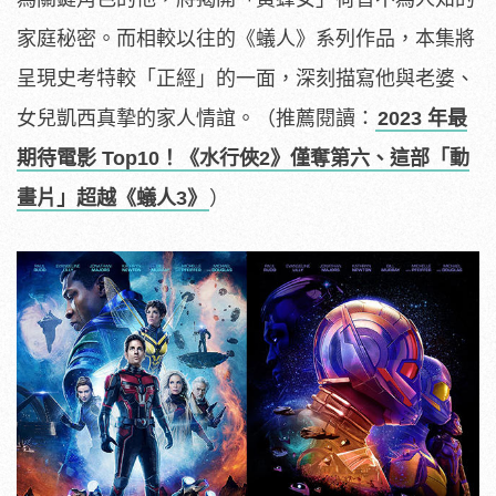
家庭秘密。而相較以往的《蟻人》系列作品，本集將
呈現史考特較「正經」的一面，深刻描寫他與老婆、
女兒凱西真摯的家人情誼。（推薦閱讀：
2023 年最
期待電影 Top10！《水行俠2》僅奪第六、這部「動
畫片」超越《蟻人3》
）