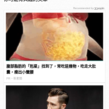
Recommended by
腹部脂肪的「剋星」找到了，常吃這幾物，吃走大肚
囊，瘦出小蠻腰
PR・新素簡