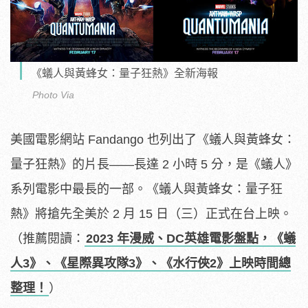
《蟻人與黃蜂女：量子狂熱》全新海報
Photo Via
美國電影網站 Fandango 也列出了《蟻人與黃蜂女：
量子狂熱》的片長——長達 2 小時 5 分，是《蟻人》
系列電影中最長的一部。《蟻人與黃蜂女：量子狂
熱》將搶先全美於 2 月 15 日（三）正式在台上映。
（推薦閱讀：
2023 年漫威、DC英雄電影盤點，《蟻
人3》、《星際異攻隊3》、《水行俠2》上映時間總
整理！
）