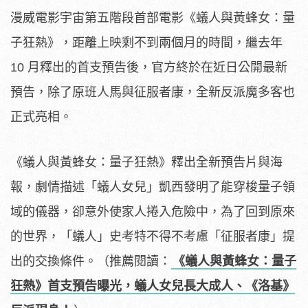
漫威電影宇宙第五階段首部電影《蟻人與黃蜂女：量
子狂熱》，距離上映剩不到兩個月的時間，繼去年
10 月釋出的首支預告後，官方終於在近日公開最新
預告，除了原班人馬與征服者康，全新反派魔多客也
正式亮相。
《蟻人與黃蜂女：量子狂熱》釋出全新預告片與海
報，劇情描述「蟻人女兒」凱西發明了能穿梭量子領
域的儀器，卻意外使家人捲入危險中，為了回到原來
的世界，「蟻人」史考特不得不考慮「征服者康」提
出的交換條件。（推薦閱讀：
《蟻人與黃蜂女：量子
狂熱》首支預告曝光，蟻人女兒長大成人、《洛基》