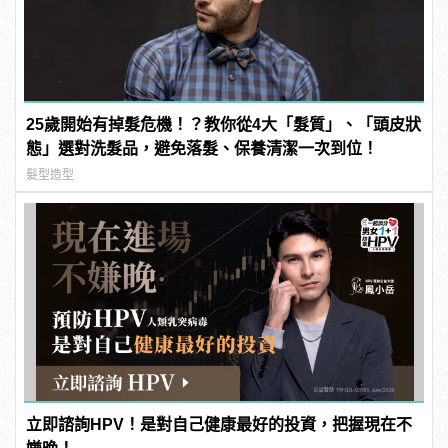
25歲開始有掉髮危機！？教你從4大「髮質」、「頭皮狀
態」選對洗髮品，避免落髮、保養清潔一次到位！
髮型造型
立即諮詢HPV！是對自己健康最好的投資，把握現在不