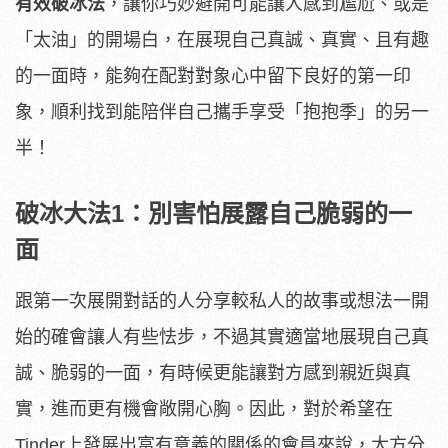
有效破冰法
，讓你巧妙避開可能讓人感到尷尬、或是
「太油」的開場白，在展現自己真誠、真實、且有趣
的一面時，能夠在配對對象心中留下良好的第一印
象，順利找到能陪伴自己攜手享受「抱抱季」的另一
半！
破冰大法
1
：別害怕展露自己脆弱的一
面
跟第一次展開對話的人分享較私人的故事或想法一開
始的確會讓人有些怯步，不過其實適當地展現自己真
誠、脆弱的一面，有時候更能讓對方感到親近與真
實，進而更有機會敞開心胸。因此，對於希望在
Tinder上發展出富有意義的關係的會員來說，大方分