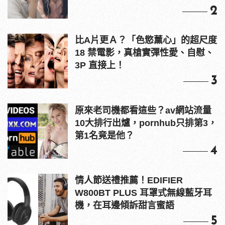
2
比A片更Ａ？「色慾薰心」的超尺度
18 禁電影，真槍實彈性愛、自慰、
3P 直接上！
3
原來老司機都看這些？av網站流量
10大排行出爐，pornhub只排第3，
第1名竟是他？
4
情人節送禮推薦！EDIFIER
W800BT PLUS 耳罩式無線藍牙耳
機，在耳邊傾訴甜言蜜語
5