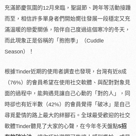
充滿節慶氛圍的12月來臨，聖誕節、跨年等活動接踵
而至，相信許多單身者們開始嚮往發展一段穩定又充
滿溫暖的戀愛關係，陪伴自己度過這個寒冷的冬天，
而此現象正是俗稱的「抱抱季」（Cuddle
Season）！
根據Tinder近期的使用者調查也發現，台灣有近8成
（76%）的會員希望在使用社交軟體、與配對對象見
面的過程中，能夠遇見讓自己心動的「對的人」，同
時卻也有近半數（42%）的會員覺得「破冰」是自己
尋覓愛情的路上最大的絆腳石。全球最受歡迎的社交
軟體Tinder聽見了大家的心聲，在今年冬天盤點
5
招