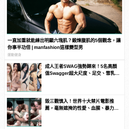
一直加重就能練出明顯六塊肌？鍛煉腹肌的5個觀念，讓
你事半功倍 | manfashion這樣變型男
運動健身
成人王者SWAG強勢歸來！5名高顏
值Swagger超大尺度、足交、雪乳、
粉紅海鮮通通有，親自教你人與人的
連結！ | manfashion這樣變型男
毀三觀慎入！世界十大禁片電影推
薦，毫無遮掩的性愛、血腥、暴力、
噁心到極致！ | manfashion這樣變型
男