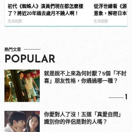
初代《蜘蛛人》演員們現在都怎麼樣
從浮世繪看《源氏
了？將近20年過去歲月不饒人啊！
意象，解密日本百
生活話題
生活話題
熱門文章
POPULAR
就是說不上來為何討厭？5個「不討
喜」朋友性格，你遇過哪一種？
1
你愛對人了沒！五道「真愛自問」
識別你的伴侶是對的人嗎？