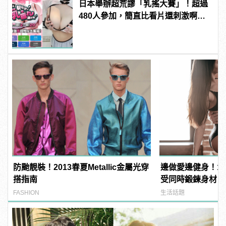
日本舉辦超荒謬「乳搖大賽」！超過
480人參加，簡直比看片還刺激啊！ |
manfashion這樣變型男
防颱靚裝！2013春夏Metallic金屬光穿
邊做愛邊健身！1
搭指南
受同時鍛鍊身材
FASHION
生活話題