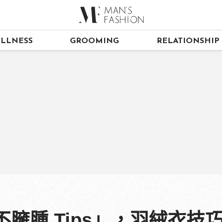
LLNESS
GROOMING
RELATIONSHIP
不臃腫 Tips」，羽絨衣