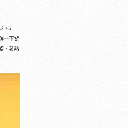
 +5
解一下發
觸，發熱