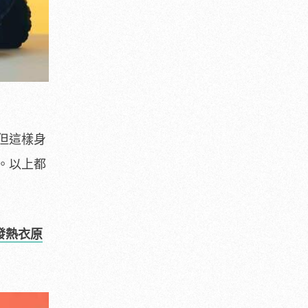
但這樣身
。以上都
露發熱衣原