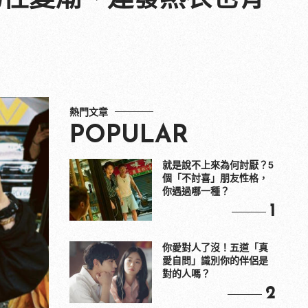
熱門文章
POPULAR
就是說不上來為何討厭？5
個「不討喜」朋友性格，
你遇過哪一種？
1
你愛對人了沒！五道「真
愛自問」識別你的伴侶是
對的人嗎？
2