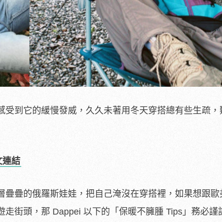
感受到它的緩慢發威，久久未著用冬天穿搭總有些生疏，
文連結
層疊疊的俄羅斯娃娃，把自己淹沒在穿搭裡，如果想跟歐
街頭，那 Dappei 以下的「保暖不臃腫 Tips」務必