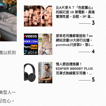
比A片更Ａ？「色慾薰心」
的超尺度 18 禁電影，真槍
實彈性愛、自慰、3P 直接
上！
3
原來老司機都看這些？av
網站流量10大排行出爐，
pornhub只排第3，第1名
竟是他？
4
難以抓到
情人節送禮推薦！
EDIFIER W800BT PLUS
耳罩式無線藍牙耳機，在
耳邊傾訴甜言蜜語
5
美型人一
謹記在心。