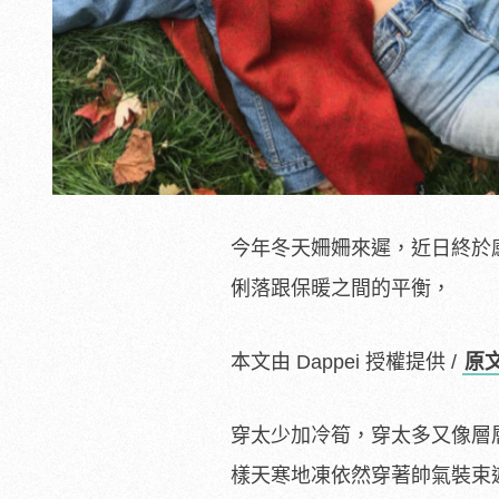
今年冬天姍姍來遲，近日終於
俐落跟保暖之間的平衡，
本文由 Dappei 授權提供 /
原
穿太少加冷筍，穿太多又像層
樣天寒地凍依然穿著帥氣裝束遊走