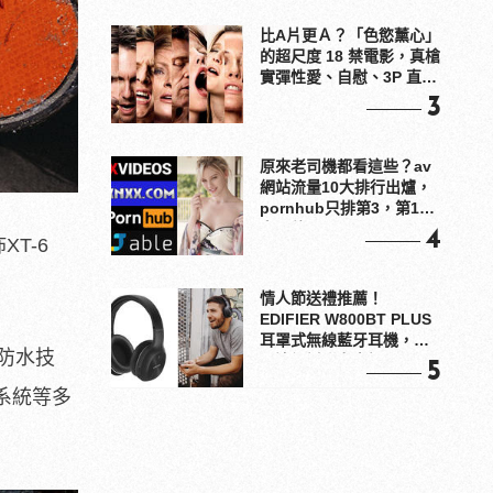
比A片更Ａ？「色慾薰心」
的超尺度 18 禁電影，真槍
實彈性愛、自慰、3P 直接
上！
3
原來老司機都看這些？av
網站流量10大排行出爐，
pornhub只排第3，第1名
竟是他？
4
XT-6
情人節送禮推薦！
EDIFIER W800BT PLUS
耳罩式無線藍牙耳機，在
X防水技
耳邊傾訴甜言蜜語
5
帶系統等多