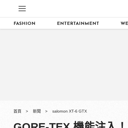
FASHION
ENTERTAINMENT
WE
首頁
新聞
salomon XT-6 GTX
GORE-TEX 機能注入！