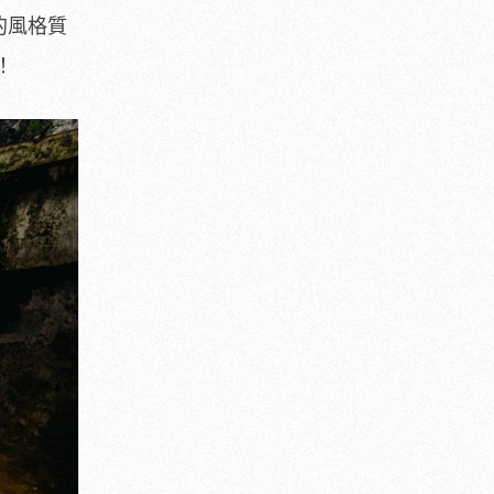
的風格質
！