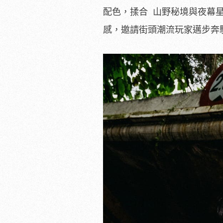
配色，揉合 山野秘境與夜幕星
感，邀請街頭潮流玩家邁步奔馳