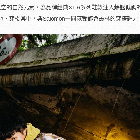
空的自然元素，為品牌經典XT-6系列鞋款注入靜謐低調
、穿梭其中，與Salomon一同感受都會叢林的穿搭魅力