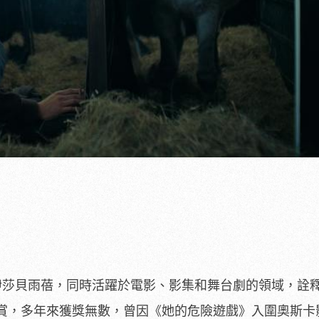
莎貝雨蓓，同時活躍於電影、
影集和舞台劇的領域，詮
賞，
多年來獲獎無數，曾因《她的危險遊戲》入圍奧斯卡