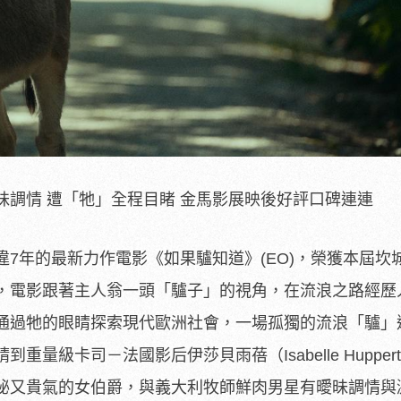
昧調情 遭「牠」全程目睹 金馬影展映後好評口碑連連
違7年的最新力作電影《如果驢知道》
(EO)，榮獲本屆坎
，
電影跟著主人翁一頭「驢子」的視角，在流浪之路經歷
通過牠的眼睛探索現代歐洲社會，一場孤獨
的流浪「驢」
請到重量級卡司
－法國影后伊莎貝雨蓓（Isabelle Huppe
秘又貴氣的女伯爵，
與義大利牧師鮮肉男星有曖昧調情與