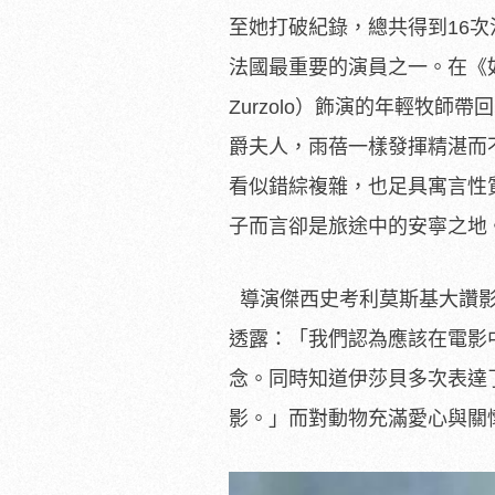
至她打破紀錄，總共得到16次
法國最重要的演員之一。在《
Zurzolo）飾演的年輕牧師
爵夫人，雨蓓一樣發揮精湛而
看似錯綜複雜，也足具寓言性
子而言卻是旅途中的安寧之地
導演傑西史考利莫斯基大讚影
透露：「我們認為應該在電影
念。
同時知道伊莎貝多次表達
影。」而對動物充滿愛心與關