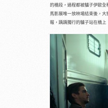
的橋段，過程都被驢子
伊歐全
馬影展唯一放映場結束後，大
報，
踽踽獨行的驢子站在橋上