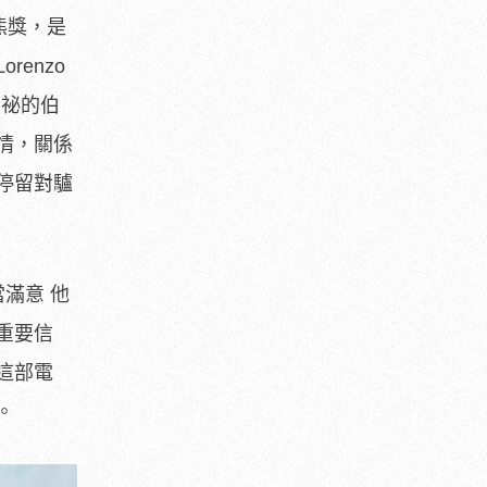
熊獎，是
ren
zo
神祕的伯
情，
關係
停留對驢
滿意 他
重要信
這部電
。