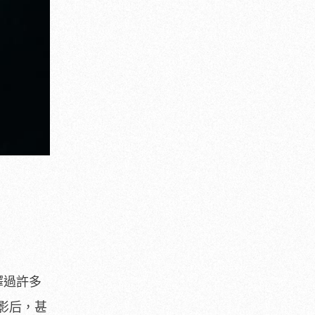
釋過許多
影后，
甚