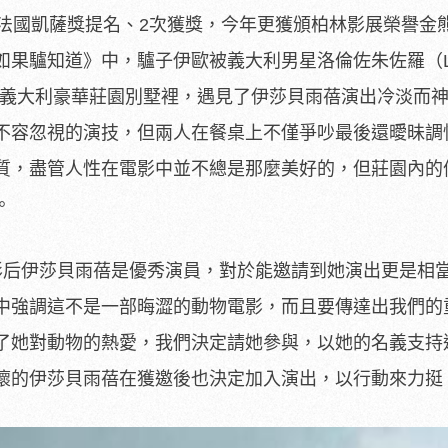
法國凱薩獎提名、2次獲獎，
今年更獲頒柏林影展榮譽金
如果驢知道》中，驢子伊歐被義大利男星洛倫佐朱佐羅（Lo
帶回義大利豪華莊園別墅裡，
遇見了伊莎貝雨蓓演出冷淡而
不容忽視的演技，但兩人在餐桌上不僅爭吵最後還曖昧調
質，
盡管人性在電影中並不總是那麼美好的，
但莊園內的
。
后伊莎貝雨蓓是優秀演員，對於能邀請
到她演出更是相當
中強調這不是一部晦澀的動物電影，
而且要傳達出我們的
了她對動物的熱愛，我們決定請她參與，
以她的名義支持
懷的伊莎貝雨蓓
在獲邀後也決定加入演出，以行動來力挺