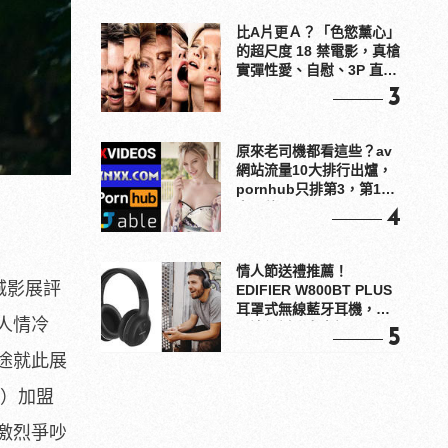
比A片更Ａ？「色慾薰心」
的超尺度 18 禁電影，真槍
實彈性愛、自慰、3P 直接
上！
3
原來老司機都看這些？av
網站流量10大排行出爐，
pornhub只排第3，第1名
竟是他？
4
情人節送禮推薦！
城影展評
EDIFIER W800BT PLUS
耳罩式無線藍牙耳機，在
人情冷
耳邊傾訴甜言蜜語
5
途就此展
rt）加盟
激烈爭吵