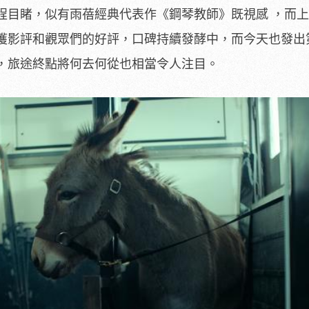
程目睹，似有雨蓓經典代表作《鋼琴教師》既視感 ，而
獲影評和觀眾們的好評，
口碑持續發酵中，而今天也發出
，旅途終點將何去何從也相當令人注目。