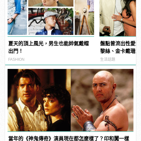
夏天的頂上風光，男生也能帥氣戴帽
盤點曾流出性愛影
出門！
黎絲、金卡戴珊之
FASHION
生活話題
當年的《神鬼傳奇》演員現在都怎麼樣了？印和闐一樣