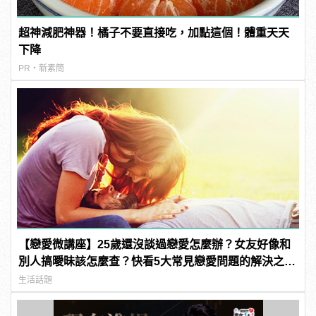
超神減肥神器！橘子不要直接吃，加點這個！體重天天
下降
PR・新素簡
【戀愛微講座】25歲還沒談過戀愛怎麼辦？女友好像和
別人搞曖昧該怎麼查？快看5大常見戀愛問題的解決之
道！
生活話題