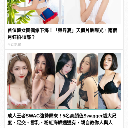
首位韓女團偶像下海！「蔡昇夏」天價片酬曝光，兩個
月狂拍40部？
生活話題
成人王者SWAG強勢歸來！5名高顏值Swagger超大尺
度、足交、雪乳、粉紅海鮮通通有，親自教你人與人的