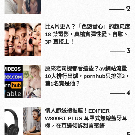
2
比A片更Ａ？「色慾薰心」的超尺度
18 禁電影，真槍實彈性愛、自慰、
3P 直接上！
3
原來老司機都看這些？av網站流量
10大排行出爐，pornhub只排第3，
第1名竟是他？
4
情人節送禮推薦！EDIFIER
W800BT PLUS 耳罩式無線藍牙耳
機，在耳邊傾訴甜言蜜語