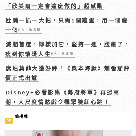
「欣美爾一定會這麼做的」超感動
肚腩一抓一大把，只需1個雞蛋，用一個瘦
一個
PR・新素簡
減肥首選，檸檬加它，堅持一週，腰細了，
瘦到你懷疑人生
PR・新素簡
席尼莫菲大獲好評！《奧本海默》爛番茄評
價正式出爐
Disney+必看影集《幕府將軍》再掀高
潮，大尺度情慾戲令觀眾臉紅心跳！
仙桃牌
PR