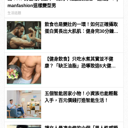
manfashion這樣變型男
生活話題
飲食也是變壯的一環！如何正確攝取
蛋白質長出大肌肌：健身完30分鐘是
黃金時間？
【健身飲食】只吃水煮其實並不健
康？「缺乏油脂」恐導致這6大健康
風險！
五個智能居家小物！小資族也能輕鬆
入手，百元價錢打造智能生活！