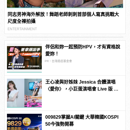
同志男神海外解放！舞蹈老師刺刺首部個人寫真挑戰大
尺度全裸拍攝
ENTERTAINMENT
伴侶和妳一起預防HPV，才有資格說
愛妳！
PR・台灣癌症基金會
王心凌與好姊妹 Jessica 合體演唱
〈愛你〉，小巨蛋演唱會 Live 版 MV
正式上架
009829掌握AI關鍵 大華韓國KOSPI
50今強勢開募