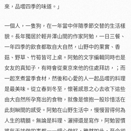
來，品嚐四季的味道。」
一個人，一隻狗，在一年當中伴隨季節交替的生活樣
貌。
長年獨居於輕井澤山間的作家阿勉，一日三餐、
一年四季的飲食都取自大自然，山野中的果實、香
菇、野草、
竹筍皆可上桌。阿勉的文字編輯同時也是
女友的真知子，
有時會從東京來他的住處拜訪，；而
一起烹煮當季食材，
然後和心愛的人一起品嚐的料理
是最美味。從立春到冬至，
懷著感恩之心去收下這些
由大自然所孕育出的食物，
就像是懷抱一股珍惜活在
此刻瞬間的感受。阿勉在山野生活中，慢慢
習得何為
人生的精髓。無論是料理、灑掃還是寫作，
阿勉習慣