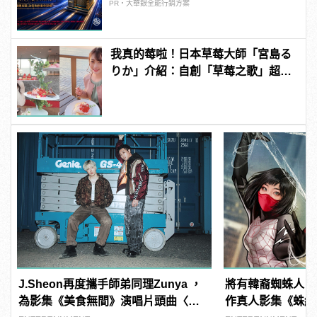
PR・大華銀全能行銷方案
我真的莓啦！日本草莓大師「宮島る
りか」介紹：自創「草莓之歌」超洗
腦？
J.Sheon再度攜手師弟同理Zunya ，
將有韓裔蜘蛛人？A
為影集《美食無間》演唱片頭曲〈萬
作真人影集《蛛絲