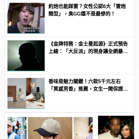
約炮也能踩雷？女性公認6大「雷炮
類型」，臭GG還不是最慘的！
《金牌特務：金士曼起源》正式預告
上線：「大反派」的現身讓全網暴
動！
香味是魅力關鍵！六款5千元左右
「質感男香」推薦，女生一聞保證直
接愛上！ | manfashion這樣變型男