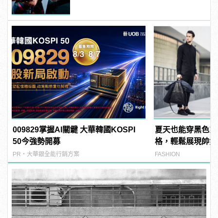
009829掌握AI關鍵 大華韓國KOSPI
夏天也能穿黑色系
50今強勢開募
格，輕鬆展現帥氣
PR・大華銀全能行銷方案
FASHION