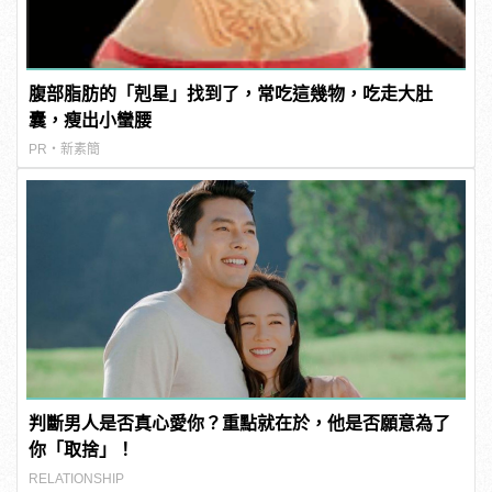
腹部脂肪的「剋星」找到了，常吃這幾物，吃走大肚
囊，瘦出小蠻腰
PR・新素簡
判斷男人是否真心愛你？重點就在於，他是否願意為了
你「取捨」！
RELATIONSHIP