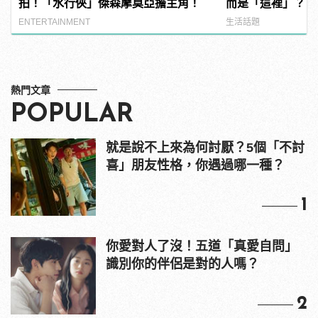
拍！「水行俠」傑森摩莫亞擔主角！
而是「這裡」？ | m
型男
ENTERTAINMENT
生活話題
熱門文章
POPULAR
就是說不上來為何討厭？5個「不討
喜」朋友性格，你遇過哪一種？
1
你愛對人了沒！五道「真愛自問」
識別你的伴侶是對的人嗎？
2