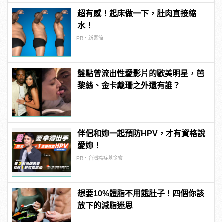
超有感！起床做一下，肚肉直接縮
水！
PR・新素簡
盤點曾流出性愛影片的歐美明星，芭
黎絲、金卡戴珊之外還有誰？
伴侶和妳一起預防HPV，才有資格說
愛妳！
PR・台灣癌症基金會
想要10%體脂不用餓肚子！四個你該
放下的減脂迷思