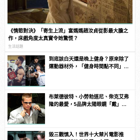
《情慾對決》「寄生上流」富媽媽趙汝貞從影最大膽之
作，床戲角度太真實令她驚慌？
生活話題
到底該白天還是晚上健身？原來除了
運動器材外，「健身時間點不同」效
果也不一樣！
布萊德彼特、小勞勃道尼、柴克艾弗
隆的最愛，5品牌太陽眼鏡「戴」出
海邊時尚感 ！
毀三觀慎入！世界十大禁片電影推