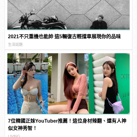
2021不只重機也能帥 這5輛復古輕擋車展現你的品味
生活話題
7位韓國正妹YouTuber推薦！這位身材辣翻、還有人神
似女神秀智！
LIVING