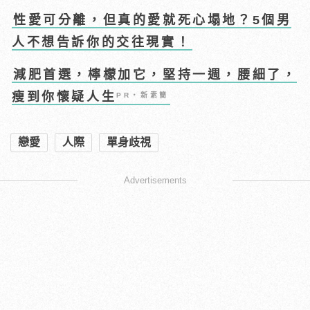
性愛可分離，但真的愛就死心塌地？5個男
人不想告訴你的交往現實！
減肥首選，檸檬加它，堅持一週，腰細了，
瘦到你懷疑人生
PR・新素簡
戀愛
人際
單身歧視
Advertisements