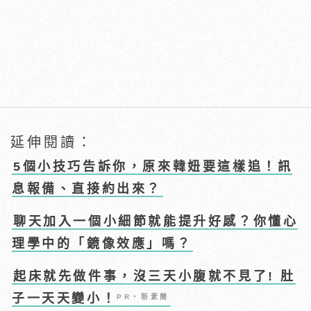
延伸閱讀：
5個小技巧告訴你，原來韓妞要這樣追！訊
息報備、直接約出來？
聊天加入一個小細節就能提升好感？你懂心
理學中的「鏡像效應」嗎？
起床就先做件事，沒三天小腹就不見了! 肚
子一天天變小！
PR・新素簡