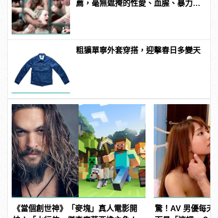
薦，毫無遮掩的性愛、血腥、暴力、
噁心到極致！
粗獷單寧外套穿搭，迎擊春日多變天
《當個創世神》「麥塊」真人電影開
驚！AV 男優每