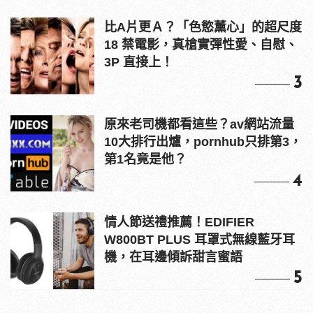
比A片更Ａ？「色慾薰心」的超尺度
18 禁電影，真槍實彈性愛、自慰、
3P 直接上！
3
原來老司機都看這些？av網站流量
10大排行出爐，pornhub只排第3，
第1名竟是他？
4
情人節送禮推薦！EDIFIER
W800BT PLUS 耳罩式無線藍牙耳
機，在耳邊傾訴甜言蜜語
5