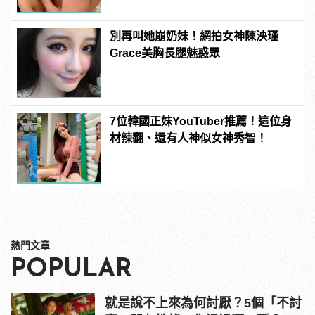
別再叫她崩奶妹！網拍女神陳泱瑾
Grace美胸長腿魅惑眾
7位韓國正妹YouTuber推薦！這位身
材辣翻、還有人神似女神秀智！
熱門文章
POPULAR
就是說不上來為何討厭？5個「不討