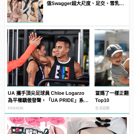
值Swagger超大尺度、足交、雪乳、
粉紅海鮮通通有，親自教你人與人的
連結！ | manfashion這樣變型男
UA 攜手頂尖足球員 Chloe Logarzo
當媽了一樣正翻天
為平權驕傲發聲，「UA PRIDE」系列
Top10
全新上市！
FASHION
生活話題