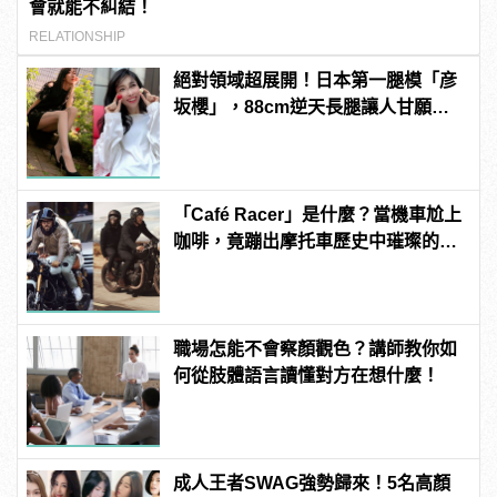
會就能不糾結！
RELATIONSHIP
絕對領域超展開！日本第一腿模「彦
坂櫻」，88cm逆天長腿讓人甘願拜
倒她腿下啊！ | manfashion這樣變型
男
「Café Racer」是什麼？當機車尬上
咖啡，竟蹦出摩托車歷史中璀璨的火
花！？
職場怎能不會察顏觀色？講師教你如
何從肢體語言讀懂對方在想什麼！
成人王者SWAG強勢歸來！5名高顏