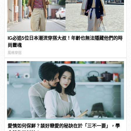
IG必追5位日本潮流穿搭大叔！年齡也無法隱藏他們的時
尚靈魂
風格穿搭
愛情如何保鮮？談好戀愛的秘訣在於「三不一要」，學