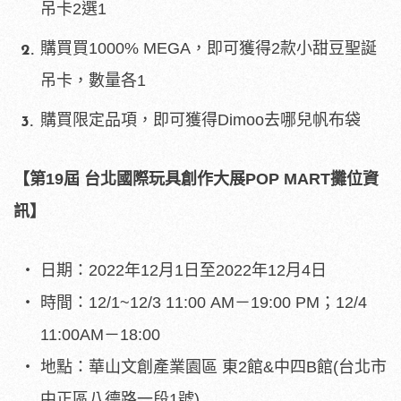
吊卡2選1
購買買1000% MEGA，即可獲得2款小甜豆聖誕
吊卡，數量各1
購買限定品項，即可獲得Dimoo去哪兒帆布袋
【第
19
屆
台北國際玩具創作大展
POP MART
攤位資
訊】
日期：2022年12月1日至2022年12月4日
時間：12/1~12/3 11:00 AM－19:00 PM；12/4
11:00AM－18:00
地點：華山文創產業園區 東2館&中四B館(台北市
中正區八德路一段1號)