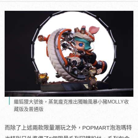
繼狐狸大號後，蒸氣龐克推出獨輪風暴小豬MOLLY收
藏版及普通版
而除了上述兩款限量潮玩之外，POPMART泡泡瑪特