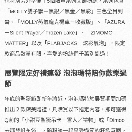
也特別另外準備了5個限量系列回饋粉絲，系列包含
「MOLLY雙子獸－黑銀／黑金／黑彩」三色全員到
齊、「MOLLY蒸氣龐克機車－收藏版」、「AZURA
－Silent Prayer／Frozen Lake」、「ZIMOMO
MATTER」以及「FLABJACKS－炫彩氣泡」，限定
款商品數量有限，喜愛的粉絲們千萬別錯過！
展覽限定好禮連發
泡泡瑪特陪你歡樂過
節
年底的聖誕節即新年將近，泡泡瑪特於展覽期間加碼
推出２款精美贈禮，凡購買以下指定內容，即可獲得
Q萌的「小甜豆聖誕吊卡－雪人／禮物」或「Dimoo
去哪兒帆布袋」，陪粉絲一起享受過節的狂歡氛圍。