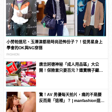
小勞勃道尼、玉澤演都是時尚恐怖份子？！從男星身上
學會的OK與NG穿搭
FASHION
唐吉訶德神秘「成人用品區」大公
開！保險套只要百元？還賣精子顯微
鏡？
驚！AV 男優每天拍片，痛的不是腰
反而是「這裡」？ | manfashion這樣
變型男