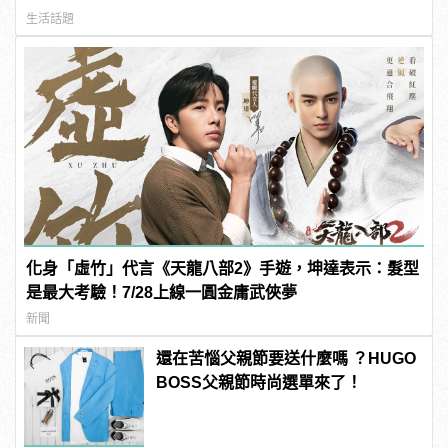
生活話題
化身「虛竹」代言《天龍八部2》手遊，坤達表示：髮型
是最大考驗！7/28上線一圓金庸武俠夢
新聞
還在苦惱父親節要送什麼嗎 ？HUGO
BOSS父親節時尚選單來了！