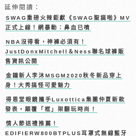
延伸閱讀：
SWAG重磅火辣鉅獻《SWAG聖誕啪》MV
正式上線！網暴動：鼻血已噴
NBA沒得看，神褲必須有！
JustDonxMitchell＆Ness聯名球褲販
售資訊公開
金鐘新人李沐MSGM2020秋冬新品穿上
身！大秀搞怪可愛魅力
得恩堂眼鏡攜手Luxottica集團仲夏新款
發表，顛覆「框」架翻玩時尚！
情人節送禮推薦！
EDIFIERW800BTPLUS耳罩式無線藍牙