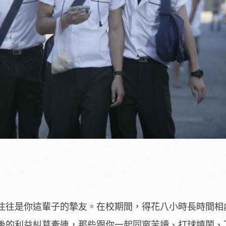
往往是你這輩子的摯友。在校期間，得花八小時長時間相
後的利益糾葛牽連，那些跟你一起同窗苦讀、打球嬉鬧、