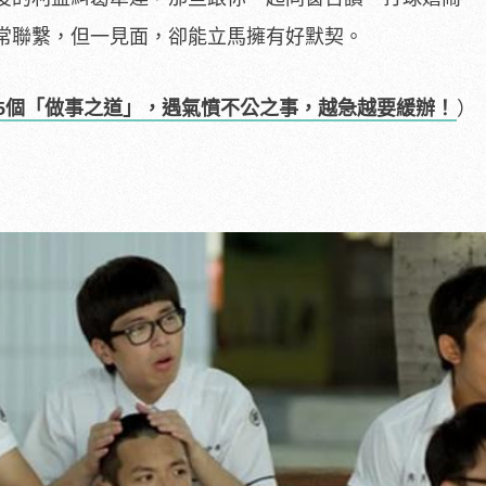
常聯繫，但一見面，卻能立馬擁有好默契。
5個「做事之道」，遇氣憤不公之事，越急越要緩辦！
）