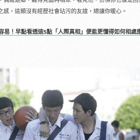
。偶爾返鄉，難得見面再相聚。看見他，彷彿你也像是回
之感，這類沒有經歷社會玷污的友誼，總讓你暖心。
容易！早點看透這5點「人際真相」便能更懂得如何相處