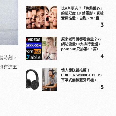
比A片更Ａ？「色慾薰心」
的超尺度 18 禁電影，真槍
實彈性愛、自慰、3P 直接
上！
3
原來老司機都看這些？av
網站流量10大排行出爐，
pornhub只排第3，第1名
竟是他？
4
鍵時刻，
也有這五
情人節送禮推薦！
EDIFIER W800BT PLUS
耳罩式無線藍牙耳機，在
耳邊傾訴甜言蜜語
5