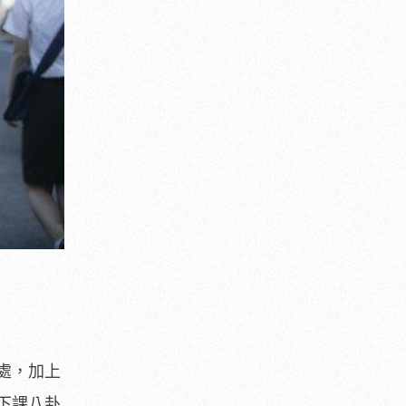
處，加上
下課八卦