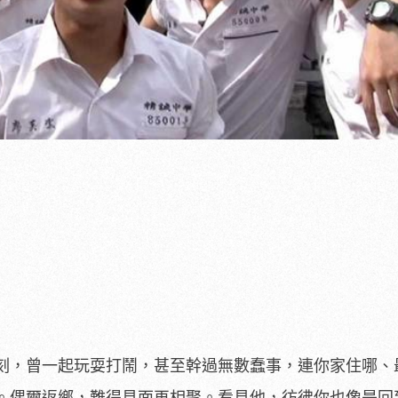
刻，曾一起玩耍打鬧，甚至幹過無數蠢事，連你家住哪、