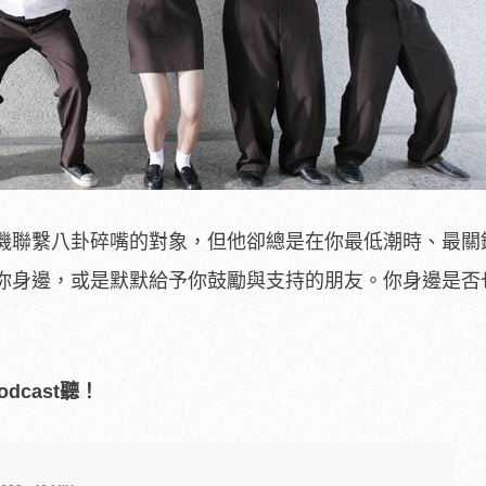
機聯繫八卦碎嘴的對象，但他卻總是在你最低潮時、最關
你身邊，或是默默給予你鼓勵與支持的朋友。你身邊是否
dcast聽！