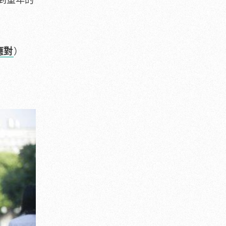
到童年的
應對
）