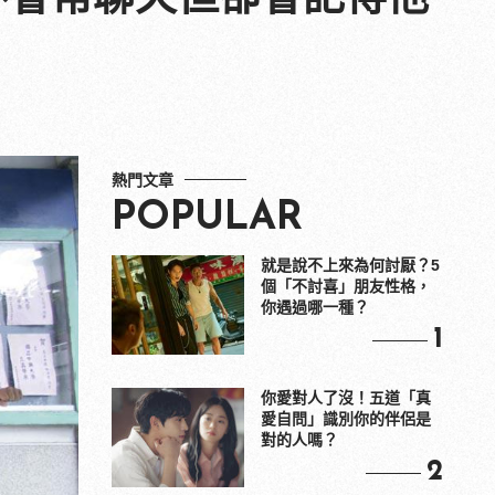
熱門文章
POPULAR
就是說不上來為何討厭？5
個「不討喜」朋友性格，
你遇過哪一種？
1
你愛對人了沒！五道「真
愛自問」識別你的伴侶是
對的人嗎？
2