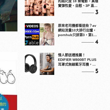
的超尺度 18 禁電影，真槍
實彈性愛、自慰、3P 直接
上！
3
原來老司機都看這些？av
網站流量10大排行出爐，
pornhub只排第3，第1名
竟是他？
4
情人節送禮推薦！
EDIFIER W800BT PLUS
耳罩式無線藍牙耳機，在
耳邊傾訴甜言蜜語
5