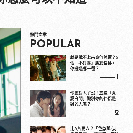
熱門文章
POPULAR
就是說不上來為何討厭？5
個「不討喜」朋友性格，
你遇過哪一種？
1
你愛對人了沒！五道「真
愛自問」識別你的伴侶是
對的人嗎？
2
比A片更Ａ？「色慾薰心」