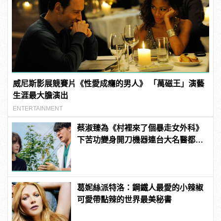
威尼斯影展競賽片《性愛成癮的男人》 「萬磁王」演藝
生涯最大膽演出
ENTERTAINMENT
蔡淑臻為《村裡來了個暴走女外科》
下苦功變身開刀機器連台大名醫都認
證
葛妮絲派特洛：鋼鐵人最愛的小辣椒
可愛帶點辣的世界最美秘書