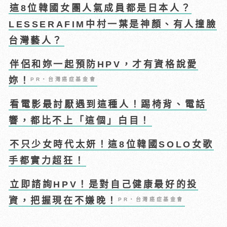
這8位韓國女團人氣成員都是日本人？
LESSERAFIM中村一葉是神顏、有人撞臉
台灣藝人？
伴侶和妳一起預防HPV，才有資格說愛
妳！
PR・台灣癌症基金會
看電影最討厭遇到這種人！踢椅背、電話
響，都比不上「這個」白目！
不只少女時代太妍！這8位韓國SOLO女歌
手都實力超狂！
立即諮詢HPV！是對自己健康最好的投
資，把握現在不嫌晚！
PR・台灣癌症基金會