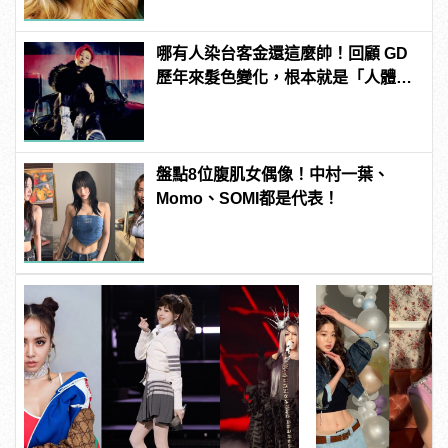
哪有人染台客金還這麼帥！回顧 GD
歷年來髮色變化，根本就是「人體調
色盤」！
盤點8位腹肌女偶像！中村一葉、
Momo、SOMI都是代表！