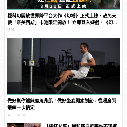
輕科幻開放世界跨平台大作《幻塔》正式上線，赦免天
使「奈美西斯」卡池限定開放！ 立即登入遊戲，《幻
塔》幫你出電費！
快訊
做好幫你鍛鍊魔鬼背肌！做好坐姿繩索划船，從暖身到
鍛鍊一次搞定
WELLNESS
「緋紅女巫」伊莉莎白歐森你不知道