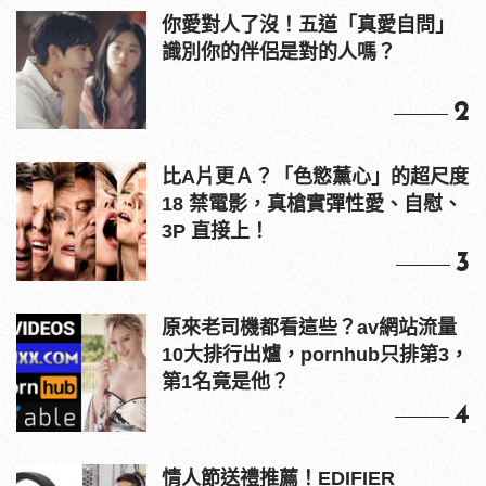
你愛對人了沒！五道「真愛自問」
識別你的伴侶是對的人嗎？
2
比A片更Ａ？「色慾薰心」的超尺度
18 禁電影，真槍實彈性愛、自慰、
3P 直接上！
3
原來老司機都看這些？av網站流量
10大排行出爐，pornhub只排第3，
第1名竟是他？
4
情人節送禮推薦！EDIFIER