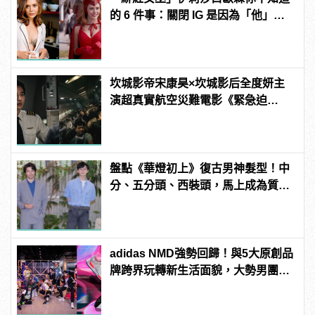
的 6 件事：關閉 IG 是因為「他」？
曾與三位英雄傳緋聞！
坎城影帝宋康昊×坎城影后全度妍主
演超真實航空災難電影《緊急迫
降》！
盤點《華燈初上》復古男神髮型！中
分、五分頭、西裝頭，馬上成為質感
型男！ | manfashion這樣變型男
adidas NMD強勢回歸！與5大原創品
牌跨界玩轉新生活面貌，大勢男團
「原子少年」領航展開都市型遊！