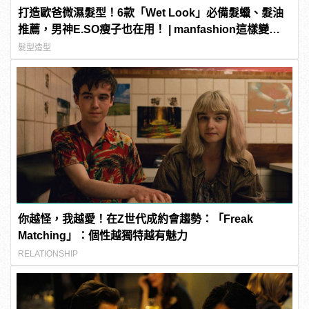
打造歐爸微濕髮型！6款「Wet Look」必備髮蠟、髮油
推薦，男神E.SO瘦子也在用！ | manfashion這樣變型
男
髮型造型
你越怪，我越愛！在Z世代成約會趨勢：「Freak
Matching」：個性越獨特越有魅力
RELATIONSHIP