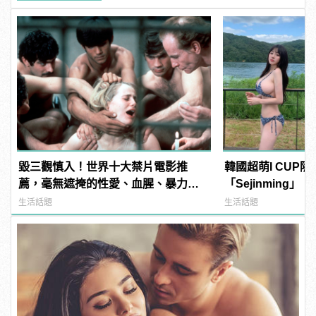
毀三觀慎入！世界十大禁片電影推
韓國超萌I CUP
薦，毫無遮掩的性愛、血腥、暴力、
「Sejinming
噁心到極致！
了吧！ | manfa
生活話題
生活話題