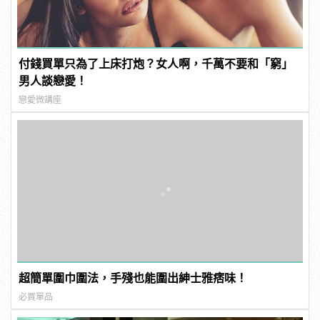
付錢買單只為了上床打炮？女人啊，千萬不要和「窮」
男人談戀愛！
戀愛微講座
超簡單圍巾圍法，手殘也能圍出紳士雅痞味！
必買單品