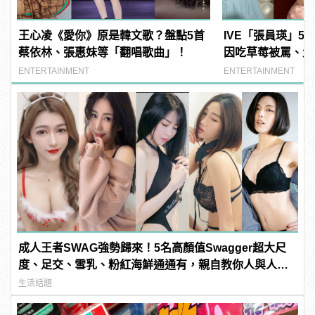
王心凌《愛你》原是韓文歌？盤點5首
IVE「張員瑛」5
蔡依林、張惠妹等「翻唱歌曲」！
因吃草莓被罵、父
ENTERTAINMENT
ENTERTAINMENT
成人王者SWAG強勢歸來！5名高顏值Swagger超大尺
度、足交、雪乳、粉紅海鮮通通有，親自教你人與人的
連結！ | manfashion這樣變型男
生活話題