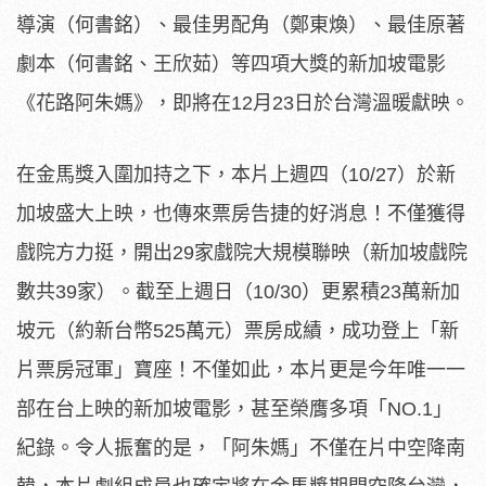
導演（何書銘）、最佳男配角（鄭東煥）、最佳原著
劇本（何書銘、王欣茹）等四項大獎的新加坡電影
《花路阿朱媽》，即將在12月23日於台灣溫暖獻映。
在金馬獎入圍加持之下，本片上週四（10/27）
於新
加坡盛大上映，也傳來票房告捷的好消息！
不僅獲得
戲院方力挺，開出29家戲院大規模聯映（新加坡戲院
數共
39家）。截至上週日（10/30）更累積23萬新加
坡元（
約新台幣525萬元）票房成績，成功登上「新
片票房冠軍」寶座！
不僅如此，本片更是今年唯一一
部在台上映的新加坡電影，
甚至榮膺多項「NO.1」
紀錄。令人振奮的是，「阿朱媽」
不僅在片中空降南