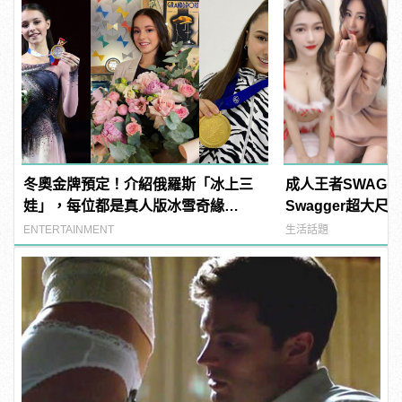
冬奧金牌預定！介紹俄羅斯「冰上三
成人王者SWAG
娃」，每位都是真人版冰雪奇緣
Swagger超大
Elsa！ | manfashion這樣變型男
紅海鮮通通有，親
ENTERTAINMENT
生活話題
結！ | manfash