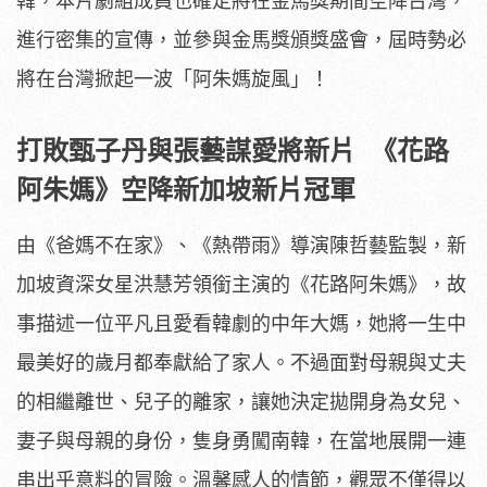
韓，
本片劇組成員也確定將在金馬獎期間空降台灣，
進行密集的宣傳，
並參與金馬獎頒獎盛會，屆時勢必
將在台灣掀起一波「阿朱媽旋風」
！
打敗甄子丹與張藝謀愛將新片 《花路
阿朱媽》
空降新加坡新片冠軍
由《爸媽不在家》、《熱帶雨》導演陳哲藝監製，
新
加坡資深女星洪慧芳領銜主演的《花路阿朱媽》，
故
事描述一位平凡且愛看韓劇的中年大媽，
她將一生中
最美好的歲月都奉獻給了家人。
不過面對母親與丈夫
的相繼離世、兒子的離家，
讓她決定拋開身為女兒、
妻子與母親的身份，隻身勇闖南韓，
在當地展開一連
串出乎意料的冒險。溫馨感人的情節，
觀眾不僅得以