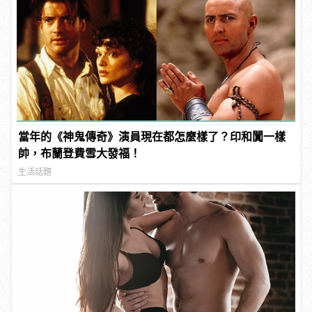
當年的《神鬼傳奇》演員現在都怎麼樣了？印和闐一樣
帥，布蘭登費雪大發福！
生活話題