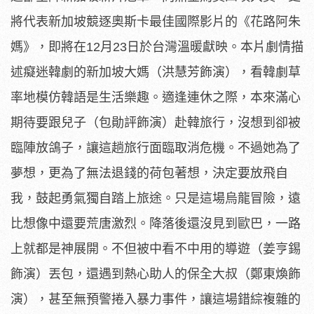
將代表新加坡競逐奧斯卡最佳國際影片的《花路阿朱
媽》，即將在
12月23日於台灣溫暖獻映。本片劇情描
述癡迷韓劇的新加坡大媽
（洪慧芳飾演），看韓劇草
率地模仿韓語是生活樂趣。
適逢連休之際，本來滿心
期待要跟兒子（包勛評飾演）赴韓旅行，
沒想到卻被
臨陣放鴿子，讓這趟旅行面臨取消危機。
不過她為了
夢想，更為了無法退錢的荷包著想，決定要放飛自
我，
鼓起勇氣獨自踏上旅途。只是這場烏龍冒險，
遠
比想像中還要荒唐激烈。降落後還沒見到歐巴，
一路
上就都是神展開。不但被中看不中用的導遊（姜亨錫
飾演）丟包
，還遇到熱心助人的保全大叔（鄭東煥飾
演），甚至無預警捲入暴力
事件，讓這場錯綜複雜的