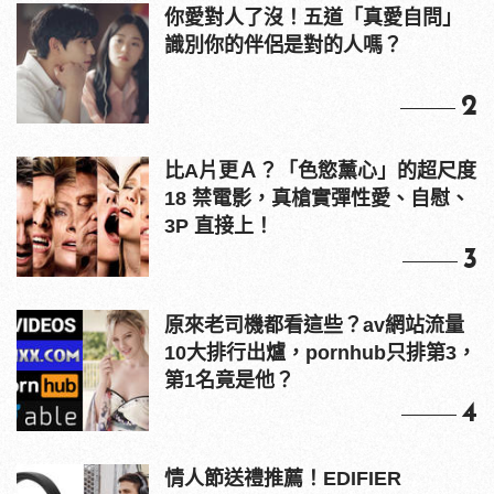
你愛對人了沒！五道「真愛自問」
識別你的伴侶是對的人嗎？
2
比A片更Ａ？「色慾薰心」的超尺度
18 禁電影，真槍實彈性愛、自慰、
3P 直接上！
3
原來老司機都看這些？av網站流量
10大排行出爐，pornhub只排第3，
第1名竟是他？
4
情人節送禮推薦！EDIFIER