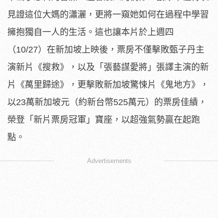
見證這位大媽的瀟灑，
更將一窺她如何在過程中學習
擁抱獨自一人的生活。
這也讓本片於上週四
（10/27）在新加坡上映後，
票房不僅擊敗甄子丹主
演新片《搜救》，以及「張藝謀愛將」張譯主
演的新
片《萬里歸途》，更擊敗新加坡驚悚片《鬼地方》，
以23萬
新加坡元（約新台幣525萬元）的票房佳績，
榮登「新片票房冠軍
」寶座，以超強氣勢贏在起跑
點。
Advertisements