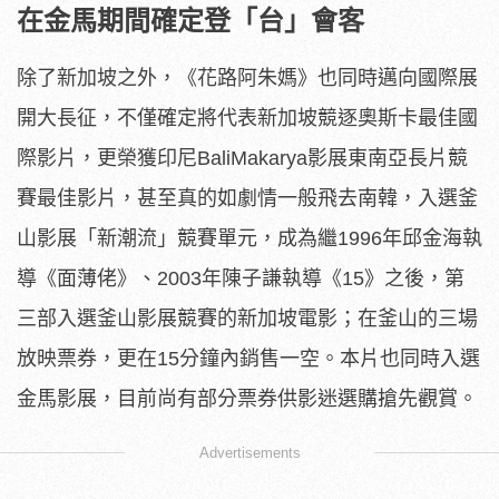
在金馬期間確定登「台」
會客
除了新加坡之外，《花路阿朱媽》也同時邁向國際展
開大長征，
不僅確定將代表新加坡競逐奧斯卡最佳國
際影片，更榮獲印尼Bal
iMakarya影展東南亞長片競
賽最佳影片，
甚至真的如劇情一般飛去南韓，入選釜
山影展「新潮流」競賽單元，
成為繼1996年邱金海執
導《面薄佬》、2003年陳子謙執導《
15》之後，第
三部入選釜山影展競賽的新加坡電影；
在釜山的三場
放映票券，更在15分鐘內銷售一空。
本片也同時入選
金馬影展，目前尚有部分票券供影迷選購搶先觀賞。
Advertisements