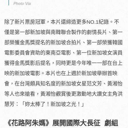
Photo Via
除了新片票房冠軍，本片還締造更多NO.1紀錄。不
僅是第一部新
加坡與南韓聯合製作的劇情長片、
第一
部榮獲金馬獎提名的新加坡合拍片、
第一部榮獲韓國
電影委員會資助的東南亞電影、
第一位新加坡女演員
獲得金馬獎影后提名，
同時更是今年唯一一部在台上
映的新加坡電影。
本片也在上週於新加坡舉辦首映
會，
在台灣頗具知名度的新加坡女星范文芳、黃湘怡
等人也來搶看，
黃湘怡觀賞後更激動地大讚女主角洪
慧芳：「妳太棒了！
新加坡之光！」
《花路阿朱媽》展開國際大長征 劇組