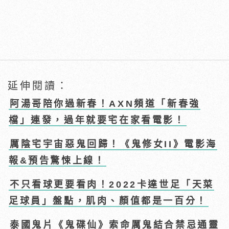
延伸閱讀：
阿湯哥陪你過新春！AXN頻道「新春強
檔」連發，過年就要宅在家看電影！
厲陰宅宇宙惡鬼回歸！《鬼修女II》電影海
報&預告驚悚上線！
不只看球更要看肉！2022卡達世足「天菜
足球員」盤點，肌肉、顏值都是一百分！
泰國鬼片《鬼碟仙》索命厲鬼結合禁忌通靈