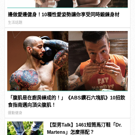
邊做愛邊健身！10種性愛姿勢讓你享受同時鍛鍊身材
生活話題
「腹肌是在廚房練成的！」《ABS鑽石六塊肌》10招飲
食指南邁向頂尖腹肌！
運動健身
【型男Talk】1461短筒馬汀鞋「Dr.
Martens」怎麼搭配？