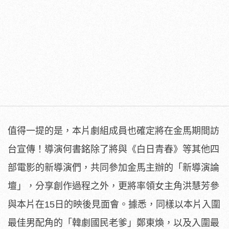
值得一提的是，本片劇組成員也確定將在金馬期間訪
台宣傳！導演何
書銘除了將與《白日青春》等其他四
部電影的新導演們，共同參加金
馬主辦的「新導演論
壇」，分享創作過程之外，
更將率領女主角洪慧芳參
與本片在15日的映後見面會。據悉，
同樣以本片入圍
最佳男配角的「韓劇國民老爹」鄭東煥，
以及入圍最