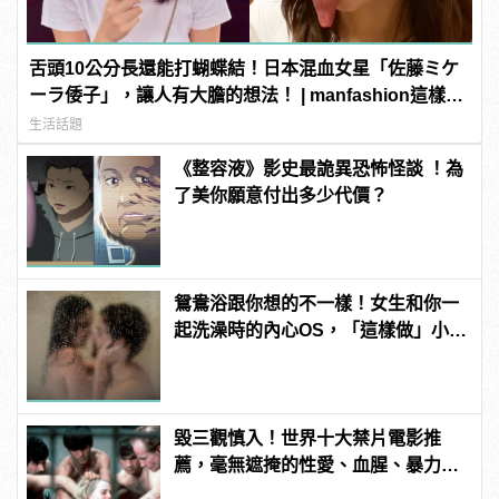
舌頭10公分長還能打蝴蝶結！日本混血女星「佐藤ミケ
ーラ倭子」，讓人有大膽的想法！ | manfashion這樣變
型男
生活話題
《整容液》影史最詭異恐怖怪談 ！為
了美你願意付出多少代價？
鴛鴦浴跟你想的不一樣！女生和你一
起洗澡時的內心OS，「這樣做」小心
被白眼！
毀三觀慎入！世界十大禁片電影推
薦，毫無遮掩的性愛、血腥、暴力、
噁心到極致！