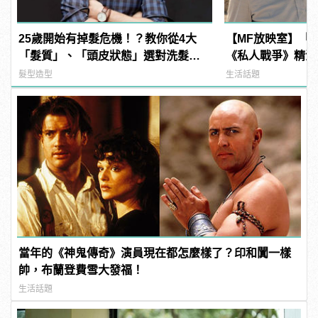
25歲開始有掉髮危機！？教你從4大
【MF放映室】「
「髮質」、「頭皮狀態」選對洗髮
《私人戰爭》精湛
品，避免落髮、保養清潔一次到位！
髮型造型
生活話題
當年的《神鬼傳奇》演員現在都怎麼樣了？印和闐一樣
帥，布蘭登費雪大發福！
生活話題