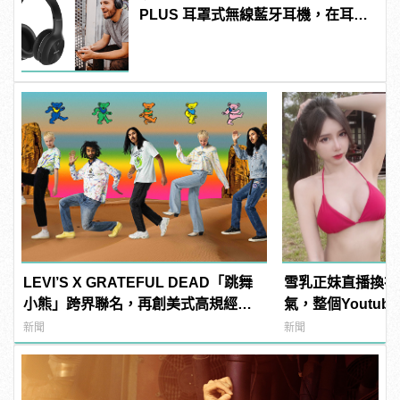
PLUS 耳罩式無線藍牙耳機，在耳邊
傾訴甜言蜜語
LEVI’S X GRATEFUL DEAD「跳舞
雪乳正妹直播換衣
小熊」跨界聯名，再創美式高規經典 |
氣，整個Youtube
manfashion這樣變型男
manfashion這
新聞
新聞