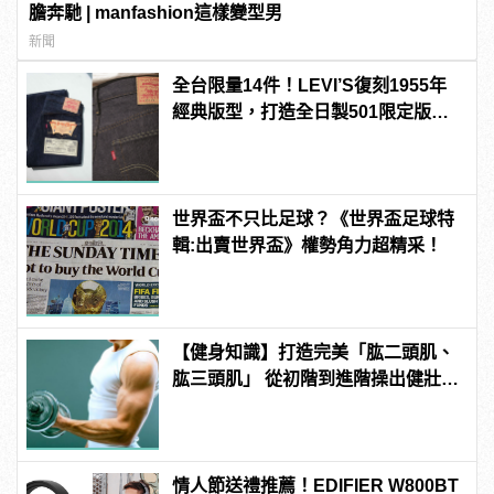
膽奔馳 | manfashion這樣變型男
新聞
全台限量14件！LEVI’S復刻1955年
經典版型，打造全日製501限定版丹
寧褲！ | manfashion這樣變型男
世界盃不只比足球？《世界盃足球特
輯:出賣世界盃》權勢角力超精采！
【健身知識】打造完美「肱二頭肌、
肱三頭肌」 從初階到進階操出健壯手
臂
情人節送禮推薦！EDIFIER W800BT