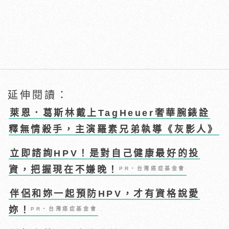
延伸閱讀：
萊恩．葛斯林戴上TagHeuer奢華腕錶詮
釋無情殺手，主演羅素兄弟執導《灰影人》
立即諮詢HPV！是對自己健康最好的投
資，把握現在不嫌晚！
PR・台灣癌症基金會
伴侶和妳一起預防HPV，才有資格說愛
妳！
PR・台灣癌症基金會