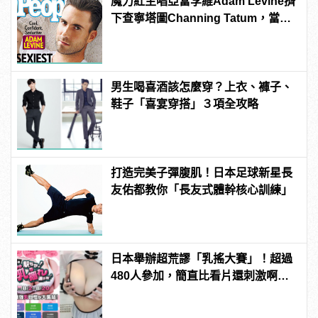
魔力紅主唱亞當李維Adam Levine擠
下查寧塔圖Channing Tatum，當選
《PEOPLE》時人雜誌2013年最性感
男人！
男生喝喜酒該怎麼穿？上衣、褲子、
鞋子「喜宴穿搭」３項全攻略
打造完美子彈腹肌！日本足球新星長
友佑都教你「長友式體幹核心訓練」
日本舉辦超荒謬「乳搖大賽」！超過
480人參加，簡直比看片還刺激啊！ |
manfashion這樣變型男