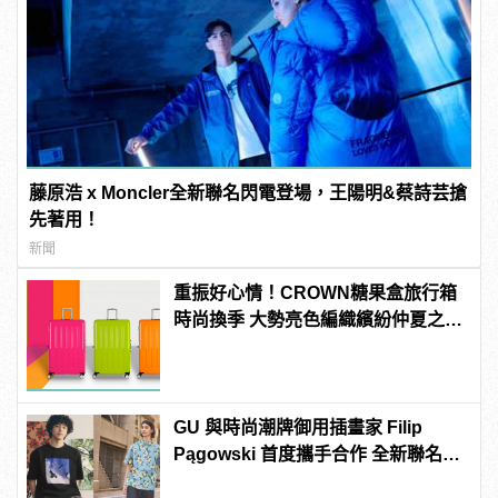
藤原浩 x Moncler全新聯名閃電登場，王陽明&蔡詩芸搶
先著用！
新聞
重振好心情！CROWN糖果盒旅行箱
時尚換季 大勢亮色編織繽紛仲夏之
夢！
GU 與時尚潮牌御用插畫家 Filip
Pągowski 首度攜手合作 全新聯名系
列今日正式開賣！