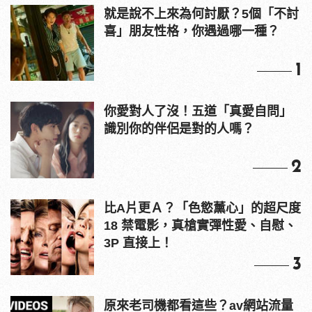
就是說不上來為何討厭？5個「不討
喜」朋友性格，你遇過哪一種？
1
你愛對人了沒！五道「真愛自問」
識別你的伴侶是對的人嗎？
2
比A片更Ａ？「色慾薰心」的超尺度
18 禁電影，真槍實彈性愛、自慰、
3P 直接上！
3
原來老司機都看這些？av網站流量