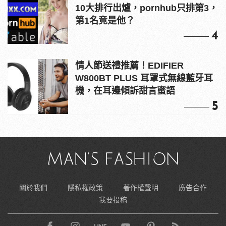
10大排行出爐，pornhub只排第3，
第1名竟是他？
4
情人節送禮推薦！EDIFIER
W800BT PLUS 耳罩式無線藍牙耳
機，在耳邊傾訴甜言蜜語
5
關於我們
隱私權政策
著作權聲明
廣告合作
我要投稿