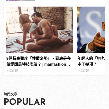
9個超高難度「性愛姿勢」，到底是在
年輕人的「初老境
做愛還是特技表演？ | manfashion這
中了幾項？
樣變型男
生活話題
生活話題
熱門文章
POPULAR