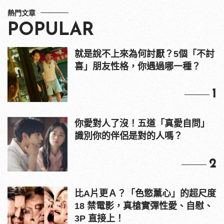
熱門文章
POPULAR
就是說不上來為何討厭？5個「不討
喜」朋友性格，你遇過哪一種？
1
你愛對人了沒！五道「真愛自問」
識別你的伴侶是對的人嗎？
2
比A片更Ａ？「色慾薰心」的超尺度
18 禁電影，真槍實彈性愛、自慰、
3P 直接上！