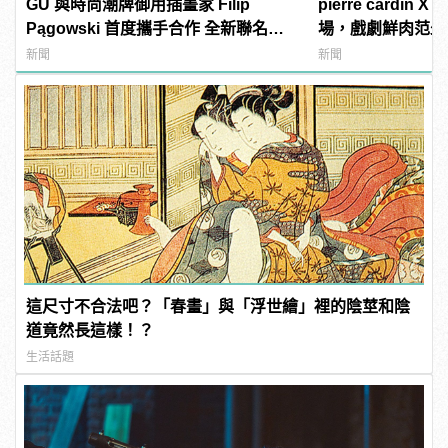
GU 與時尚潮牌御用插畫家 Filip
pierre cardin 
Pągowski 首度攜手合作 全新聯名系
場，戲劇鮮肉范少勳
列今日正式開賣！
manfashion這
新聞
新聞
這尺寸不合法吧？「春畫」與「浮世繪」裡的陰莖和陰
道竟然長這樣！？
生活話題