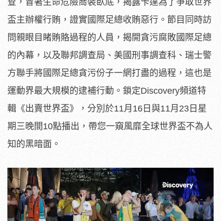
查，冒著生命危險喬裝臥底，揭露卡達為了爭取世界
盃主辦權行賄，證實國際足總收賄惡行。節目同時訪
問親眼目睹賄賂過程的人員，揭開貪污腐敗國際足總
的內幕，以及聯邦調查局、美國刑事調查科、瑞士警
方聯手將國際足總貪污份子一網打盡的過程，這也是
運動界最大規模的逮補行動。鎖定Discovery頻道特
輯《出賣世界盃》，分別於11月16日與11月23日星
期三晚間10點播出，帶您一窺風靡全球世界盃不為人
知的黑暗面。