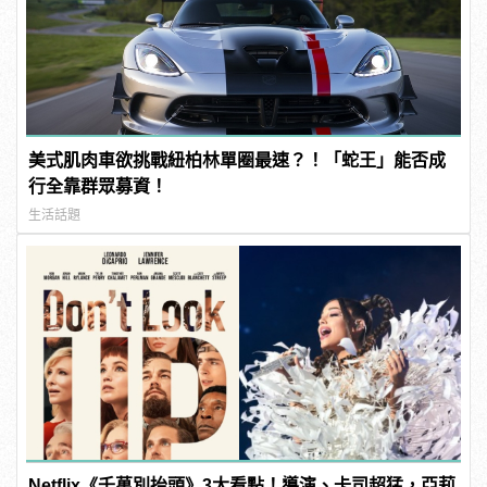
美式肌肉車欲挑戰紐柏林單圈最速？！「蛇王」能否成
行全靠群眾募資！
生活話題
Netflix《千萬別抬頭》3大看點！導演、卡司超猛，亞莉