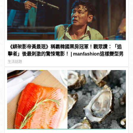
《綁架影帝黃晸珉》稱霸韓國票房冠軍！觀眾讚：「追
擊者」後最刺激的驚悚電影！ | manfashion這樣變型男
生活話題