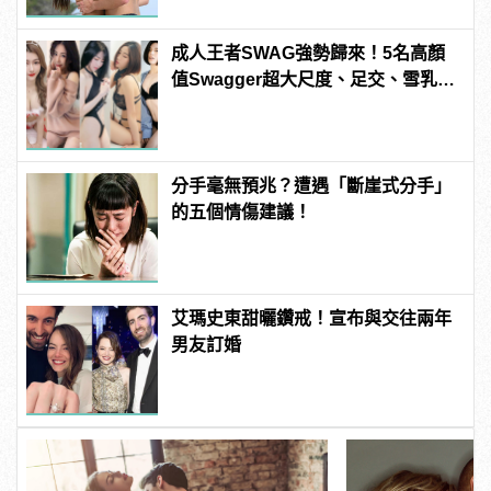
成人王者SWAG強勢歸來！5名高顏
值Swagger超大尺度、足交、雪乳、
粉紅海鮮通通有，親自教你人與人的
連結！ | manfashion這樣變型男
分手毫無預兆？遭遇「斷崖式分手」
的五個情傷建議！
艾瑪史東甜曬鑽戒！宣布與交往兩年
男友訂婚