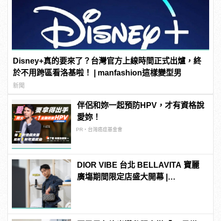
Disney+真的要來了？台灣官方上線時間正式出爐，終
於不用跨區看洛基啦！ | manfashion這樣變型男
新聞
伴侶和妳一起預防HPV，才有資格說
愛妳！
PR・台灣癌症基金會
DIOR VIBE 台北 BELLAVITA 寶麗
廣塲期間限定店盛大開幕 |
manfashion這樣變型男