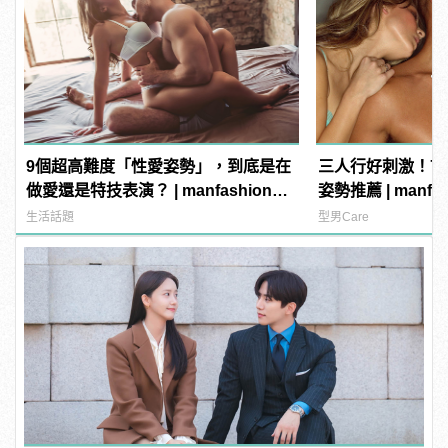
9個超高難度「性愛姿勢」，到底是在
三人行好刺激！7
做愛還是特技表演？ | manfashion這
姿勢推薦 | manf
樣變型男
生活話題
型男Care