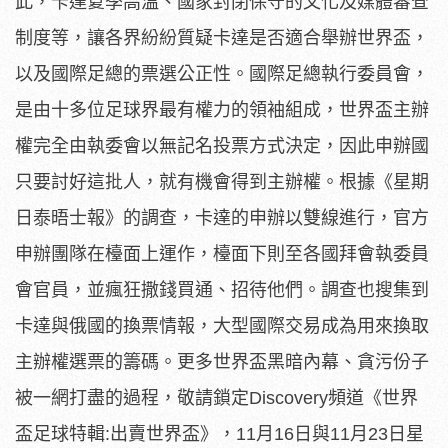
此，卡達夏季高溫、國家封閉保守的文化及媒體審查
制度等，讓各界紛紛質疑卡達是否適合舉辦世界盃，
以及國際足總的票選公正性。國際足總執行委員會，
是由十多位足球界最有權力的領袖組成，世界盃主辦
權完全由執委會以無記名投票方式決定，因此申辦國
只要討好這批人，就有機會得到主辦權。根據《星期
日泰晤士報》的調查，卡達的申辦以雙線進行，官方
申辦團隊在檯面上運作，檯面下則至各國拜會執委員
會官員，並瘋狂撒錢買通、招待他們。調查也搜集到
卡達與俄國的換票情報，大型國際交易成為用來換取
主辦權選票的籌碼。更多世界盃黑暗內幕、貪污份子
被一網打盡的過程，敬請鎖定Discovery頻道《世界
盃足球特輯:出賣世界盃》，11月16日與11月23日星