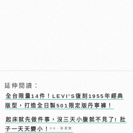
延伸閱讀：
全台限量14件！LEVI’S復刻1955年經典
版型，打造全日製501限定版丹寧褲！
起床就先做件事，沒三天小腹就不見了! 肚
子一天天變小！
PR・新素簡