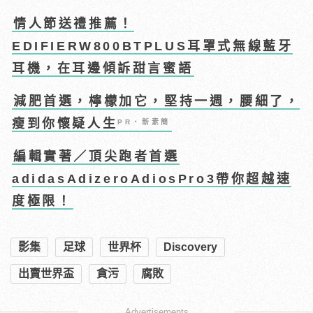
情人節送禮推薦！
EDIFIERW800BTPLUS耳罩式無線藍牙
耳機，在耳邊傾訴甜言蜜語
減肥首選，檸檬加它，堅持一週，腰細了，
瘦到你懷疑人生
PR・新素簡
編輯實著／頂尖跑者首選
adidasAdizeroAdiosPro3帶你超越速
度極限！
影集
足球
世界杯
Discovery
出賣世界盃
貪污
腐敗
Advertisements