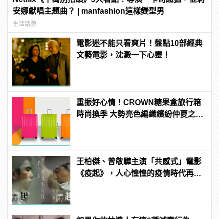
安娜獻唱主題曲？ | manfashion這樣變型男
生活話題
電影迷不能只看爽片！盤點10部經典
文藝電影，沈澱一下心靈！
重振好心情！CROWN糖果盒旅行箱
時尚換季 大勢亮色編織繽紛仲夏之
夢！
王柏傑、曾敬驊主演「共感式」電影
《疫起》，人心惶惶的疫情時代再度
上演！