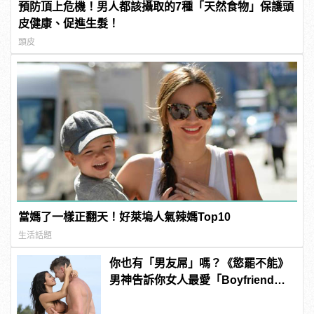
預防頂上危機！男人都該攝取的7種「天然食物」保護頭
皮健康、促進生髮！
頭皮
當媽了一樣正翻天！好萊塢人氣辣媽Top10
生活話題
你也有「男友屌」嗎？《慾罷不能》
男神告訴你女人最愛「Boyfriend
Dick」是啥？