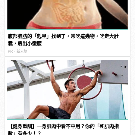
腹部脂肪的「剋星」找到了，常吃這幾物，吃走大肚
囊，瘦出小蠻腰
PR・新素簡
【健身重訓】一身肌肉中看不中用？你的「死肌肉指
數」有多少！？