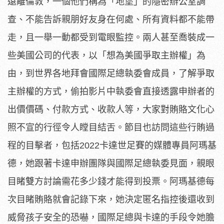
遠離倫敦，一個他們稱為「地堡」的隱密辦公室調
查、不能告訴親朋好友身在何處、所有資料都不能帶
走，且一舉一動都受到電眼監控。兩人甚至喬裝成一
些美國公司的代表，以「想為美國爭取主辦權」為
由，到世界各地拜會國際足總執委會成員，了解爭取
主辦權的方式，偷拍影片中執委會直接透露申辦者的
出價價碼、付款方式、收款人等，大家對賄賂文化心
照不宣的行徑令人瞠目結舌。節目也訪問這些行賄過
程的目擊者，包括2022卡達世足賽的媒體專員阿瑪基
德，她跟著卡達申辦團隊與國際足總執委見面，親眼
目睹雙方討論需花多少錢才能得到投票。阿瑪基德每
次目睹賄賂就會記錄下來，她決定匿名指控後還收到
威脅孩子安全的恐嚇，國際足總與卡達的手段令她膽