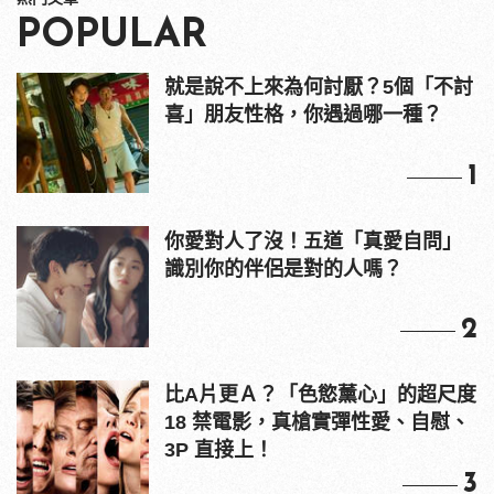
POPULAR
就是說不上來為何討厭？5個「不討
喜」朋友性格，你遇過哪一種？
1
你愛對人了沒！五道「真愛自問」
識別你的伴侶是對的人嗎？
2
比A片更Ａ？「色慾薰心」的超尺度
18 禁電影，真槍實彈性愛、自慰、
3P 直接上！
3