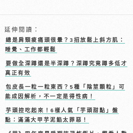
延伸閱讀：
總是肩頸痠痛頭很暈？3招放鬆上斜方肌：
睡覺、工作都輕鬆
要做全深蹲還是半深蹲？深蹲究竟蹲多低才
真正有效
包皮長一粒一粒東西？5種「陰莖顆粒」可
能成因解析，不一定是得性病！
芋頭控吃起來！6樣人氣「芋頭甜點」盤
點：滿滿大甲芋泥餡太罪惡！