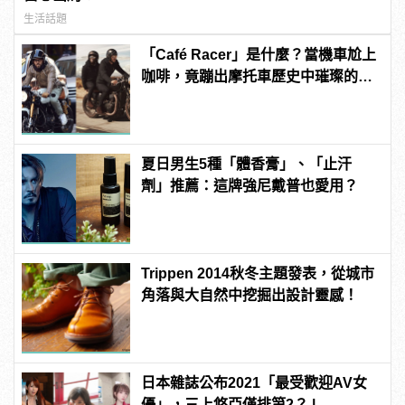
生活話題
「Café Racer」是什麼？當機車尬上
咖啡，竟蹦出摩托車歷史中璀璨的火
花！？
夏日男生5種「體香膏」、「止汗
劑」推薦：這牌強尼戴普也愛用？
Trippen 2014秋冬主題發表，從城市
角落與大自然中挖掘出設計靈感！
日本雜誌公布2021「最受歡迎AV女
優」，三上悠亞僅排第2？ |