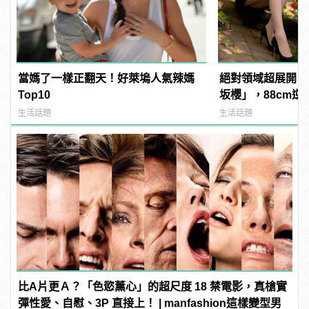
當媽了一樣正翻天！好萊塢人氣辣媽
絕對領域超展開！
Top10
坂櫻」，88cm
她腿下啊！ | man
生活話題
生活話題
比A片更Ａ？「色慾薰心」的超尺度 18 禁電影，真槍實
彈性愛、自慰、3P 直接上！ | manfashion這樣變型男