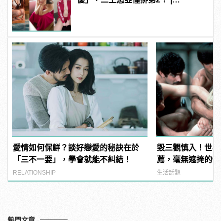
manfashion這樣變型男
愛情如何保鮮？談好戀愛的秘訣在於
毀三觀慎入！世界
「三不一要」，學會就能不糾結！
薦，毫無遮掩的性
噁心到極致！
RELATIONSHIP
生活話題
熱門文章