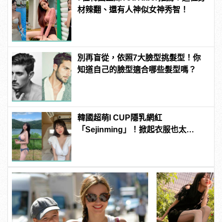
材辣翻、還有人神似女神秀智！
別再盲從，依照7大臉型挑髮型！你
知道自己的臉型適合哪些髮型嗎？
韓國超萌I CUP隱乳網紅
「Sejinming」！掀起衣服也太
「胸」了吧！ | manfashion這樣變型
男