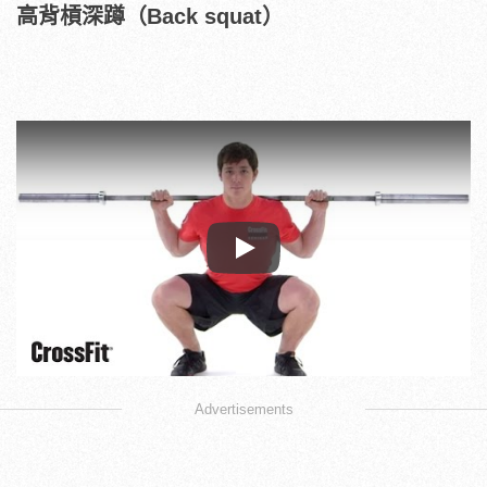
高背槓深蹲（Back squat）
Play
Advertisements