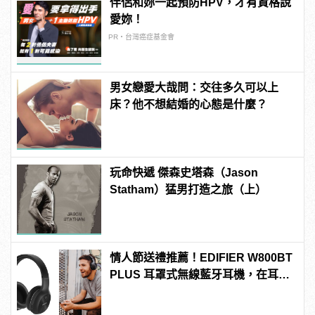
伴侶和妳一起預防HPV，才有資格說
愛妳！
PR・台灣癌症基金會
男女戀愛大哉問：交往多久可以上
床？他不想結婚的心態是什麼？
玩命快遞 傑森史塔森（Jason
Statham）猛男打造之旅（上）
情人節送禮推薦！EDIFIER W800BT
PLUS 耳罩式無線藍牙耳機，在耳邊
傾訴甜言蜜語