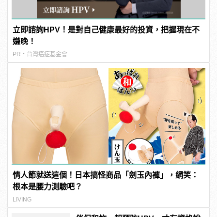
立即諮詢HPV！是對自己健康最好的投資，把握現在不
嫌晚！
PR・台灣癌症基金會
情人節就送這個！日本搞怪商品「劍玉內褲」，網笑：
根本是腰力測驗吧？
LIVING