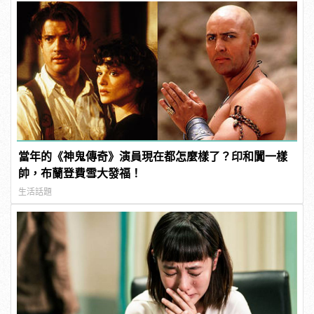
當年的《神鬼傳奇》演員現在都怎麼樣了？印和闐一樣
帥，布蘭登費雪大發福！
生活話題