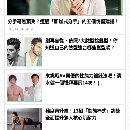
分手毫無預兆？遭遇「斷崖式分手」的五個情傷建議！
RELATIONSHIP
別再盲從，依照7大臉型挑髮型！你
知道自己的臉型適合哪些髮型嗎？
來挑戰AV男優的性能力鍛鍊法吧！清
水健一個禮拜要尻14次！ |
manfashion這樣變型男
難度再升級！13招「動態棒式」訓練
全面提升驚人核心肌耐力