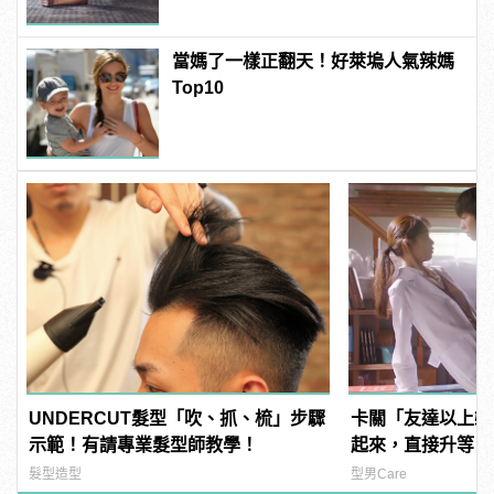
當媽了一樣正翻天！好萊塢人氣辣媽
Top10
UNDERCUT髮型「吹、抓、梳」步驟
卡關「友達以上戀
示範！有請專業髮型師教學！
起來，直接升等「
髮型造型
型男Care