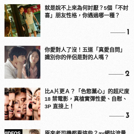
就是說不上來為何討厭？5個「不討
喜」朋友性格，你遇過哪一種？
1
你愛對人了沒！五道「真愛自問」
識別你的伴侶是對的人嗎？
2
比A片更Ａ？「色慾薰心」的超尺度
18 禁電影，真槍實彈性愛、自慰、
3P 直接上！
3
原來老司機都看這些？av網站流量