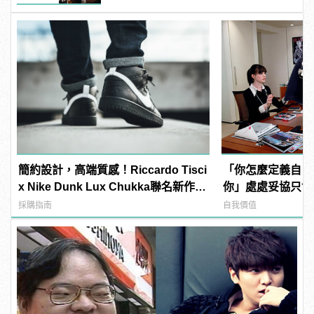
簡約設計，高端質感！Riccardo Tisci
「你怎麼定義自己
x Nike Dunk Lux Chukka聯名新作正
你」處處妥協只會
式上陣
採購指南
自我價值