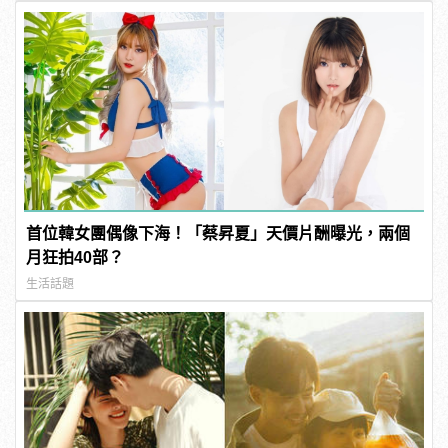
首位韓女團偶像下海！「蔡昇夏」天價片酬曝光，兩個
月狂拍40部？
生活話題