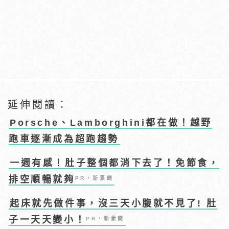
延伸閱讀：
Porsche、Lamborghini都在做！越野
跑車逐漸成為超跑趨勢
一週有感！肚子整個都消下去了！免節食，
排空順暢就夠
PR・新素簡
起床就先做件事，沒三天小腹就不見了! 肚
子一天天變小！
PR・新素簡