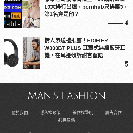
10大排行出爐，pornhub只排第3，
第1名竟是他？
4
情人節送禮推薦！EDIFIER
W800BT PLUS 耳罩式無線藍牙耳
機，在耳邊傾訴甜言蜜語
5
關於我們
隱私權政策
著作權聲明
廣告合作
我要投稿