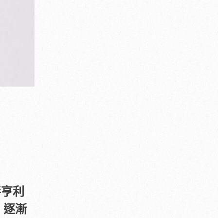
畔亨利
中，逐漸