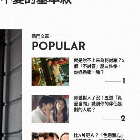
熱門文章
POPULAR
就是說不上來為何討厭？5
個「不討喜」朋友性格，
你遇過哪一種？
1
你愛對人了沒！五道「真
愛自問」識別你的伴侶是
對的人嗎？
2
比A片更Ａ？「色慾薰心」