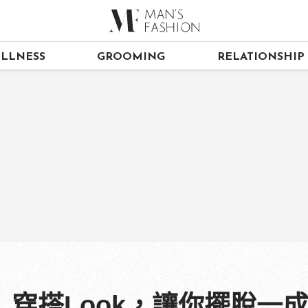
LLNESS
GROOMING
RELATIONSHIP
穿搭Look，讓你擺脫一