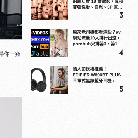
的超尺度 18 禁電影，真槍
實彈性愛、自慰、3P 直接
上！
3
原來老司機都看這些？av
網站流量10大排行出爐，
pornhub只排第3，第1名
竟是他？
4
帶你一窺
情人節送禮推薦！
EDIFIER W800BT PLUS
耳罩式無線藍牙耳機，在
耳邊傾訴甜言蜜語
5