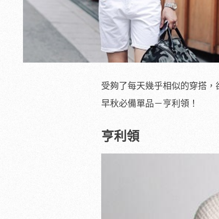
受夠了每天幾乎相似的穿搭，
早秋必備單品－亨利領！
亨利領