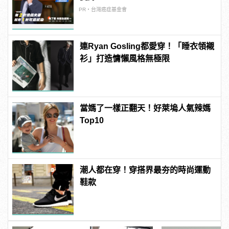
PR・台灣癌症基金會
連Ryan Gosling都愛穿！「睡衣領襯
衫」打造慵懶風格無極限
當媽了一樣正翻天！好萊塢人氣辣媽
Top10
潮人都在穿！穿搭界最夯的時尚運動
鞋款