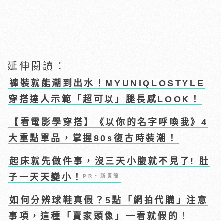
延伸閱讀：
褲裝就能潮到出水！MYUNIQLOSTYLE
穿搭達人示範「超可以」腿長感LOOK！
【看電影學穿搭】《以你的名字呼喚我》4
大重點單品，掌握80s復古時裝潮！
起床就先做件事，沒三天小腹就不見了! 肚
子一天天變小！
PR・新素簡
如何分辨球鞋真假？5點「網拍代購」注意
事項，這種「賣家頭像」一看就假的！