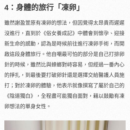
4：身體的旅行「凍卵」
雖然謝盈萱原有凍卵的想法，但因覺得太昂貴而遲遲
沒進行，直到於《俗女養成記》中體會到懷孕、迎接
新生命的感動，認為是時候前往進行凍卵手術，而開
啟這段身體旅行。他自嘲最可怕的部分是自己打排卵
針的時候，雖然比與蟑螂對峙容易，但經過一番內心
的掙扎，到最後要打破卵針還是選擇交給醫護人員施
打；對於凍卵的體驗，他表示就像撰寫了屬於自己的
《陰道獨白》，全程盡可能獨自面對，藉以鼓勵有凍
卵想法的單身女性。