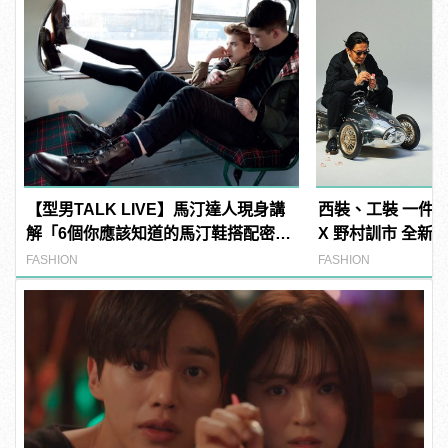
【型男TALK LIVE】馬汀達人現身講
西裝、工裝 一件兩穿！
解「6個你應該知道的馬汀鞋搭配密
X 野村訓市 全新
技」
FASHION
FASHION