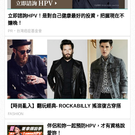
立即諮詢HPV！是對自己健康最好的投資，把握現在不
嫌晚！
PR・台灣癌症基金會
【時尚亂入】翻玩經典- ROCKABILLY 搖滾復古穿搭
FASHION
伴侶和妳一起預防HPV，才有資格說
愛妳！