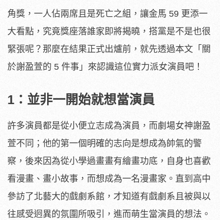
角獎，一人佔兩席且是死亡之組，讓金馬 59 更添一
大看點，究竟獎座落誰家即將揭曉，搭黨是不是也很
緊張呢？那麼在結果正式出爐前，就先透過本文「關
於謝盈萱的 5 件事」來認識這位實力派女演員吧！
1：並非一開始就想當演員
許多演員都是從小便立志成為演員，而劇場女神謝盈
萱不同；他的第一個明確的志向是想成為帥氣的警
察，後來因為從小學過畫畫有繪畫功底，自身也喜歡
看漫畫、畫小故事，而想成為一名漫畫家。直到高中
參訪了北藝大的戲劇系館，才知道有戲劇系且被與以
往感受迥異的氛圍所吸引，進而萌生當演員的想法。