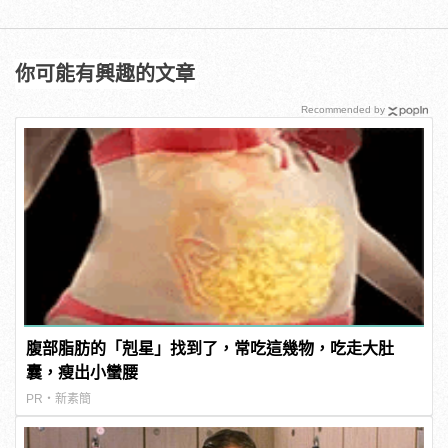
你可能有興趣的文章
Recommended by
腹部脂肪的「剋星」找到了，常吃這幾物，吃走大肚
囊，瘦出小蠻腰
PR・新素簡