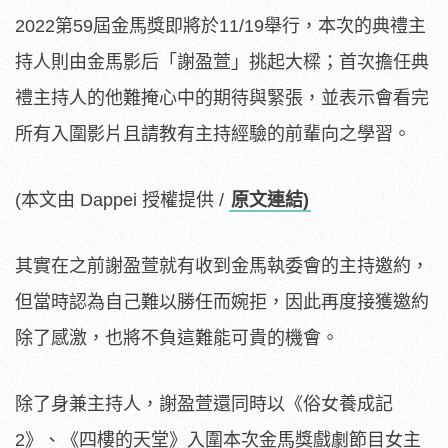
2022第59屆金馬獎即將於11/19舉行，本次的典禮主
持人則由金馬影后「謝盈萱」挑起大樑；首次擔任典
禮主持人的他難掩心中的期待與緊張，並表示會看完
所有入圍影片且請教有主持經驗的前輩向之學習。
(本文由 Dappei 授權提供 /
原文連結)
其實在之前謝盈萱就有收到金馬執委會的主持邀約，
但當時認為自己難以勝任而婉拒，因此再度接獲邀約
除了感激，也將不負這難能可貴的機會。
除了身兼主持人，謝盈萱還同時以《俗女養成記
2》、《四樓的天堂》入圍本次金馬獎戲劇節目女主