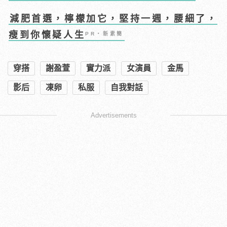
減肥首選，檸檬加它，堅持一週，腰細了，
瘦到你懷疑人生
PR・新素簡
穿搭
謝盈萱
實力派
女演員
金馬
影后
凍卵
私服
自我對話
Advertisements