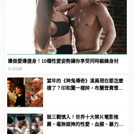
邊做愛邊健身！10種性愛姿勢讓你享受同時鍛鍊身材
生活話題
當年的《神鬼傳奇》演員現在都怎麼
樣了？印和闐一樣帥，布蘭登費雪大
發福！
毀三觀慎入！世界十大禁片電影推
薦，毫無遮掩的性愛、血腥、暴力、
噁心到極致！