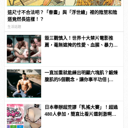
這尺寸不合法吧？「春畫」與「浮世繪」裡的陰莖和陰
道竟然長這樣！？
生活話題
毀三觀慎入！世界十大禁片電影推
薦，毫無遮掩的性愛、血腥、暴力、
噁心到極致！ | manfashion這樣變型
男
一直加重就能練出明顯六塊肌？鍛煉
腹肌的5個觀念，讓你事半功倍 |
manfashion這樣變型男
日本舉辦超荒謬「乳搖大賽」！超過
480人參加，簡直比看片還刺激啊！ |
manfashion這樣變型男