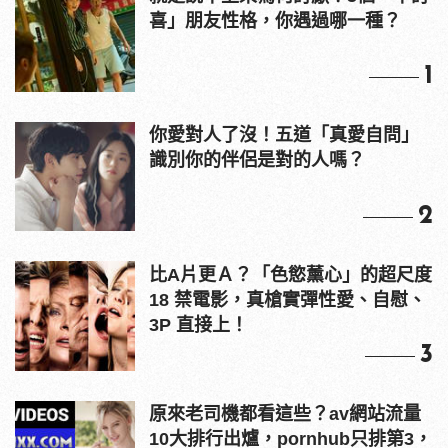
喜」朋友性格，你遇過哪一種？
1
你愛對人了沒！五道「真愛自問」
識別你的伴侶是對的人嗎？
2
比A片更Ａ？「色慾薰心」的超尺度
18 禁電影，真槍實彈性愛、自慰、
3P 直接上！
3
原來老司機都看這些？av網站流量
10大排行出爐，pornhub只排第3，