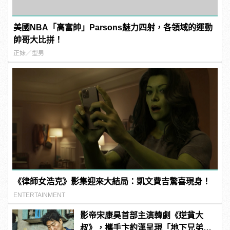
美國NBA「高富帥」Parsons魅力四射，各領域的運動
帥哥大比拼！
正妹／型男
《律師女浩克》影集迎來大結局：凱文費吉驚喜現身！
ENTERTAINMENT
影帝宋康昊首部主演韓劇《逆貧大
叔》，攜手卞約漢呈現「地下兄弟