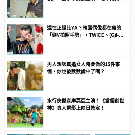
情」
還在正經比YA？韓國偶像都在瘋的
「倒V拍照手勢」，TWICE、(G)I-
DLE 成員賣萌無極限！
男人想認真追女人時會做的15件事
情，你也被默默說中了嗎？
水行俠傑森摩莫亞主演！《當個創世
神》真人電影上映日確定！