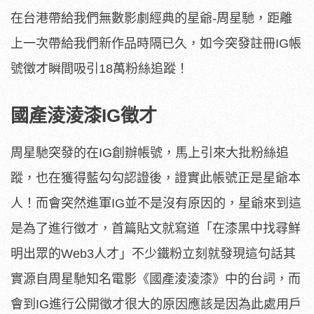
在台港帶給我們無數影劇經典的星爺-周星馳，距離
上一次帶給我們新作品時隔已久，如今突發註冊IG帳
號徵才瞬間吸引18萬粉絲追蹤！
國產淩淩漆IG徵才
周星馳突發的在IG創辦帳號，馬上引來大批粉絲追
蹤，也在獲得藍勾勾認證後，證實此帳號正是星爺本
人！而會突然進軍IG並不是沒有原因的，星爺來到這
是為了進行徵才，首篇貼文就寫道「在漆黑中找尋鮮
明出眾的Web3人才」不少鐵粉立刻就發現這句話其
實源自周星馳知名電影《國產淩淩漆》中的台詞，而
會到IG進行公開徵才很大的原因應該是因為此處用戶