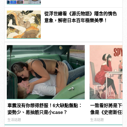
從浮世繪看《源氏物語》隱含的情色
意象，解密日本百年極樂美學！
車震沒有你想得舒服！6大缺點盤點：
一致看好將是下一
姿勢少、易抽筋只是小case？
像是《史密斯任務
《SPY×FAMIL
生活話題
生活話題