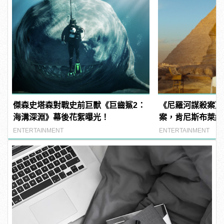
傑森史塔森對戰史前巨獸《巨齒鯊2：
《尼羅河謀殺案》
海溝深淵》幕後花絮曝光！
案，肯尼斯布萊納好
manfashion這
ENTERTAINMENT
ENTERTAINMENT