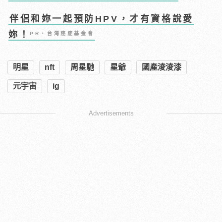
伴侶和妳一起預防HPV，才有資格說愛
妳！
PR・台灣癌症基金會
明星
nft
周星馳
星爺
國產淩淩漆
元宇宙
ig
Advertisements