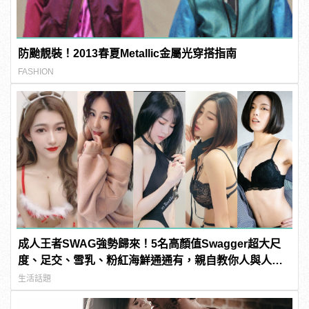
防颱靚裝！2013春夏Metallic金屬光穿搭指南
FASHION
成人王者SWAG強勢歸來！5名高顏值Swagger超大尺
度、足交、雪乳、粉紅海鮮通通有，親自教你人與人的
連結！ | manfashion這樣變型男
生活話題