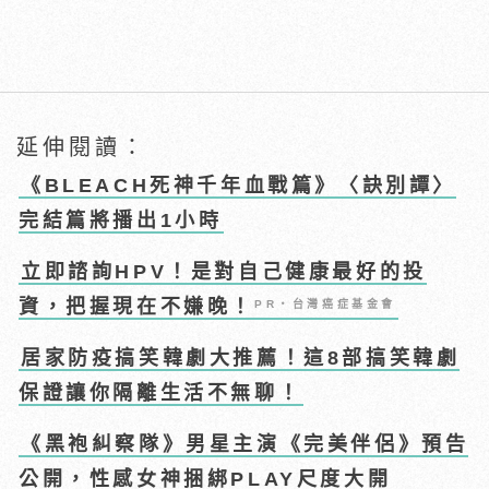
延伸閱讀：
《BLEACH死神千年血戰篇》〈訣別譚〉
完結篇將播出1小時
立即諮詢HPV！是對自己健康最好的投
資，把握現在不嫌晚！
PR・台灣癌症基金會
居家防疫搞笑韓劇大推薦！這8部搞笑韓劇
保證讓你隔離生活不無聊！
《黑袍糾察隊》男星主演《完美伴侶》預告
公開，性感女神捆綁PLAY尺度大開