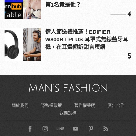
第1名竟是他？
4
情人節送禮推薦！EDIFIER
W800BT PLUS 耳罩式無線藍牙耳
機，在耳邊傾訴甜言蜜語
5
關於我們
隱私權政策
著作權聲明
廣告合作
我要投稿