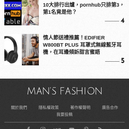
10大排行出爐，pornhub只排第3，
第1名竟是他？
4
情人節送禮推薦！EDIFIER
W800BT PLUS 耳罩式無線藍牙耳
機，在耳邊傾訴甜言蜜語
5
關於我們
隱私權政策
著作權聲明
廣告合作
我要投稿