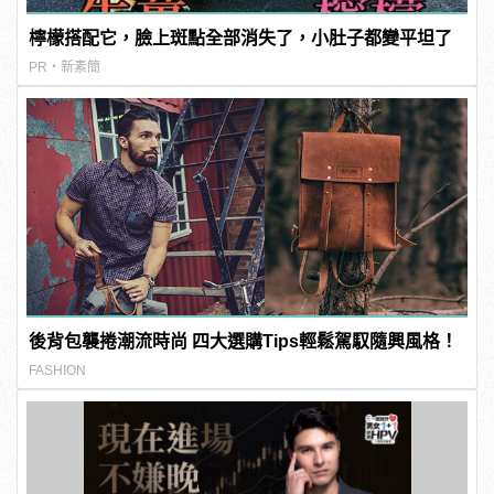
檸檬搭配它，臉上斑點全部消失了，小肚子都變平坦了
PR・新素簡
後背包襲捲潮流時尚 四大選購Tips輕鬆駕馭隨興風格！
FASHION