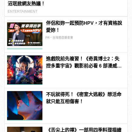
沼珉掀網友熱議！
ENTERTAINMENT
伴侶和妳一起預防HPV，才有資格說
愛妳！
PR・台灣癌症基金會
進戲院前先複習！《奇異博士2：失
控多重宇宙》觀影前必看 6 部漫威電
影、影集整理
不玩就得死！《密室大逃殺》想活命
就只能互相傷害！
《舌尖上的禪》一部用四季料理描繪