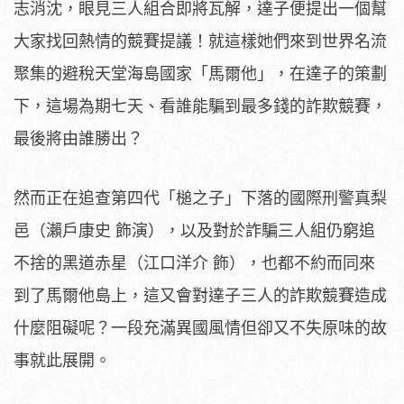
志消沈，
眼見三人組合即將瓦解，
達子便提出一個幫
大家找回熱情的競賽提議！
就這樣她們來到世界名流
聚集的避稅天堂海島國家「馬爾他」，
在達子的策劃
下，這場為期七天、看誰能騙到最多錢的詐欺競賽，
最後將由誰勝出？
然而正在追查第四代「槌之子」下落的國際刑警真梨
邑（瀨戶康史 飾演），以及對於詐騙三人組仍窮追
不捨的黑道赤星（江口洋介 飾），也都不約而同來
到了馬爾他島上，
這又會對達子三人的詐欺競賽造成
什麼阻礙呢？
一段充滿異國風情但卻又不失原味的故
事就此展開。