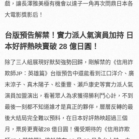
戲，
讓長澤雅美極有機會以達子一角再次問鼎日本各
大電影獎影后！
台版預告解禁！實力派人氣演員加持 日
本好評熱映賣破 28 億日圓！
除了三人組展現好默契強勢回歸，剛解禁的《信用詐
欺師JP：
英雄篇》台版預告中還能看到江口洋介、廣
末涼子、真木陽子、
松重豐、瀨戶康史等實力派人氣
演員加盟演出，
看著眾人為求獲得勝利鬥心計，
不到
最後一刻都不知道誰才是真正的夥伴，
層層反轉的最
後大結局完全難以預料，在日本好評熱映超過三個
月，
票房更賣破28 億日圓！備受期待的《信用詐欺