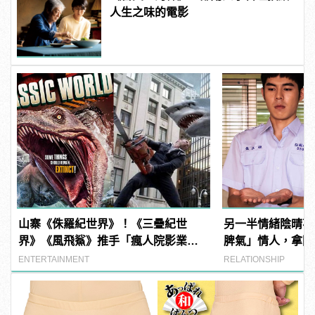
人生之味的電影
山寨《侏羅紀世界》！《三疊紀世
另一半情緒陰晴不
界》《風飛鯊》推手「瘋人院影業」
脾氣」情人，拿回
如何片片賺錢？
ENTERTAINMENT
RELATIONSHIP