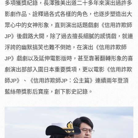
多項獲獎紀錄，
長澤雅美出道二十多年來演出過許多
影劇作品、
詮釋過各式各樣的角色，也逐步塑造出大
眾心中的女神形象，
直到演出話題戲劇《信用詐欺師
JP》後戲路大開，
除了過去擅長細膩的感情戲，就連
浮誇的幽默搞笑也難不倒她，
在演出《信用詐欺師
JP》戲劇以及延伸電影版時，
甚至靠著翻轉形象的喜
劇演出部部入圍日本重要獎項，更以電影《
信用詐欺
師JP》、《信用詐欺師JP：公主篇》
連續兩年登頂
藍絲帶獎影后寶座，創下影史記錄。