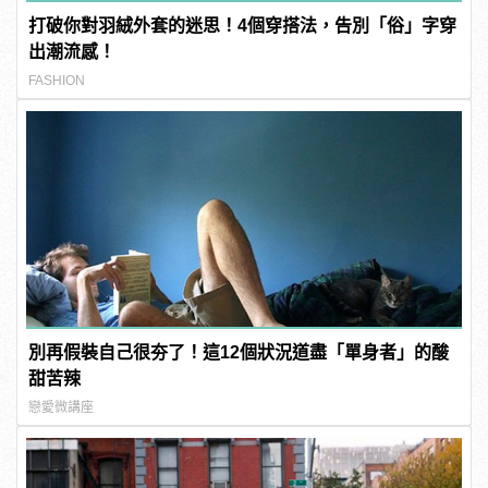
打破你對羽絨外套的迷思！4個穿搭法，告別「俗」字穿
出潮流感！
FASHION
別再假裝自己很夯了！這12個狀況道盡「單身者」的酸
甜苦辣
戀愛微講座