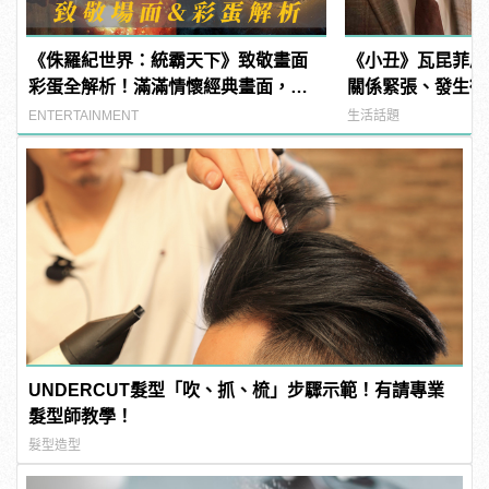
《侏羅紀世界：統霸天下》致敬畫面
《小丑》瓦昆菲尼
彩蛋全解析！滿滿情懷經典畫面，老
關係緊張、發生衝
影迷才看得懂！
戲外從不交談
ENTERTAINMENT
生活話題
UNDERCUT髮型「吹、抓、梳」步驟示範！有請專業
髮型師教學！
髮型造型