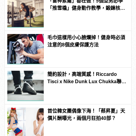
「雷神索爾」都在做！5個型男必學
「推雪橇」健身動作教學，鍛鍊核心
增加爆發力！ | manfashion這樣變型
男
毛巾這樣用小心臉爛掉！健身時必須
注意的8個皮膚保護方法
簡約設計，高端質感！Riccardo
Tisci x Nike Dunk Lux Chukka聯名
新作正式上陣
首位韓女團偶像下海！「蔡昇夏」天
價片酬曝光，兩個月狂拍40部？