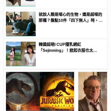
就說人類是噁心的生物，還是超噁的
那種？盤點10件「四下無人」時，男
人會做的噁事！
韓國超萌I CUP隱乳網紅
「Sejinming」！掀起衣服也太
「胸」了吧！ | manfashion這樣變型
男