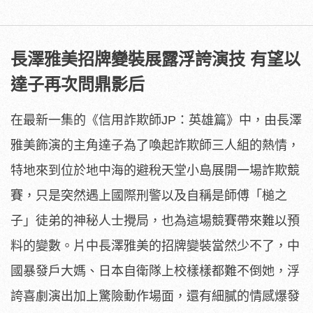
長澤雅美招牌變裝展露浮誇演技 有望以
達子再次問鼎影后
在最新一集的《信用詐欺師JP：英雄篇》中，
由長澤
雅美飾演的主角達子為了喚起詐欺師三人組的熱情，
特地來到位於地中海的避稅天堂小島展開一場詐欺競
賽，
只是突然遇上國際刑警以及自稱是師傅「槌之
子」
徒弟的神秘人士攪局，也為這場競賽帶來難以預
料的變數。
片中長澤雅美的招牌變裝當然少不了，中
國暴發戶大媽、
日本自衛隊上校樣樣都難不倒她，浮
誇喜劇演出加上驚險動作場面，
還有細膩的情感爆發