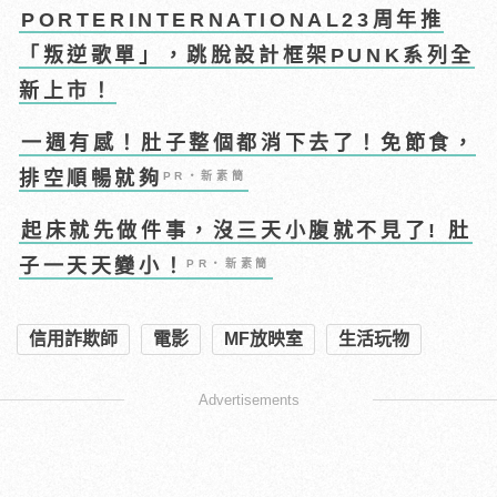
PORTERINTERNATIONAL23周年推
「叛逆歌單」，跳脫設計框架PUNK系列全
新上市！
一週有感！肚子整個都消下去了！免節食，
排空順暢就夠
PR・新素簡
起床就先做件事，沒三天小腹就不見了! 肚
子一天天變小！
PR・新素簡
信用詐欺師
電影
MF放映室
生活玩物
Advertisements