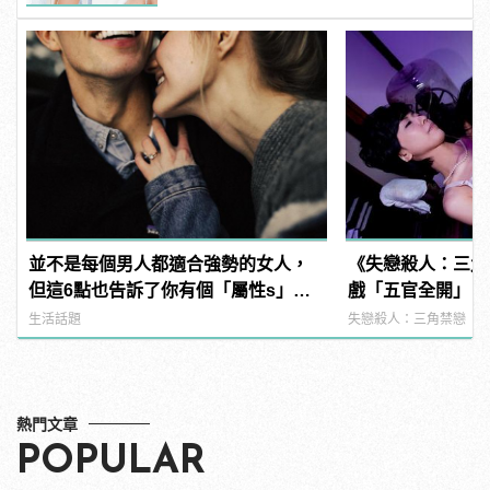
並不是每個男人都適合強勢的女人，
《失戀殺人：三角
但這6點也告訴了你有個「屬性s」的
戲「五官全開」，
女友有多棒！
好像快死了
生活話題
失戀殺人：三角禁戀
熱門文章
POPULAR