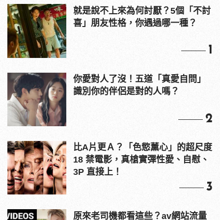
就是說不上來為何討厭？5個「不討
喜」朋友性格，你遇過哪一種？
1
你愛對人了沒！五道「真愛自問」
識別你的伴侶是對的人嗎？
2
比A片更Ａ？「色慾薰心」的超尺度
18 禁電影，真槍實彈性愛、自慰、
3P 直接上！
3
原來老司機都看這些？av網站流量