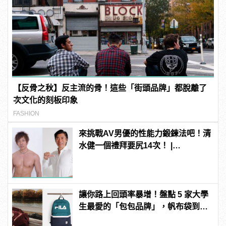
【反骨之秋】反主流的骨！這些「街頭品牌」都脫離了
次文化的刻板印象
FASHION
來挑戰AV男優的性能力鍛鍊法吧！清
水健一個禮拜要尻14次！ |
manfashion這樣變型男
讓你路上回頭率暴增！盤點 5 家大學
生最愛的「包包品牌」，帆布袋到腰
包一次買個夠！