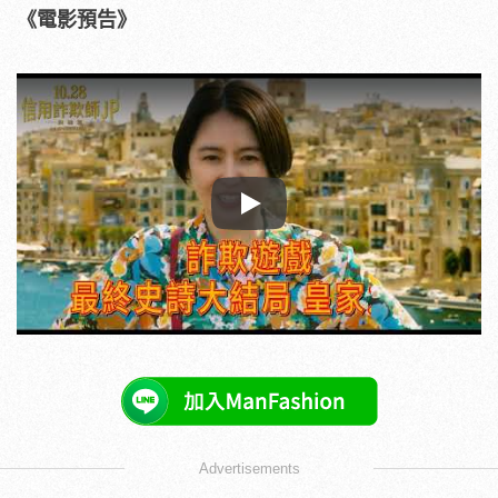
《電影預告》
Play
Advertisements