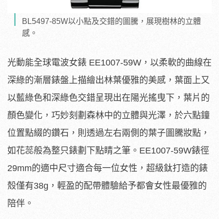
BL5497-85W以小點及交錯的圖騰，展現樹林的立體
感。
光動能全球電波女錶 EE1007-59W，以柔軟的曲線在
深綠的漸層錶盤上描繪出林葉優雅的美感，葉面上又
以藍綠色和深綠色交錯呈現出在陽光搖曳下，葉片的
顏色變化，巧妙刻劃森林中的立體與光澤，於六點鐘
位置點綴的鑽石，則透過左右兩側的葉子圖騰妝點，
如花蕊般為整只錶劃下點睛之筆。EE1007-59W錶徑
29mm的適中尺寸適合每一位女性，超級鈦打造的錶
殼僅有38g，輕盈的配帶體驗給予都會女性最優雅的
陪伴。