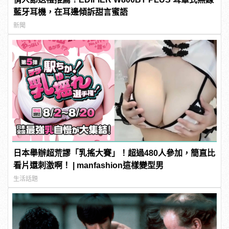
藍牙耳機，在耳邊傾訴甜言蜜語
新聞
日本舉辦超荒謬「乳搖大賽」！超過480人參加，簡直比
看片還刺激啊！ | manfashion這樣變型男
生活話題