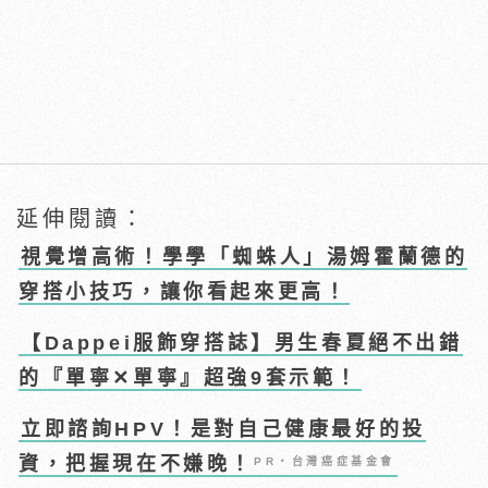
延伸閱讀：
視覺增高術！學學「蜘蛛人」湯姆霍蘭德的
穿搭小技巧，讓你看起來更高！
【Dappei服飾穿搭誌】男生春夏絕不出錯
的『單寧✕單寧』超強9套示範！
立即諮詢HPV！是對自己健康最好的投
資，把握現在不嫌晚！
PR・台灣癌症基金會