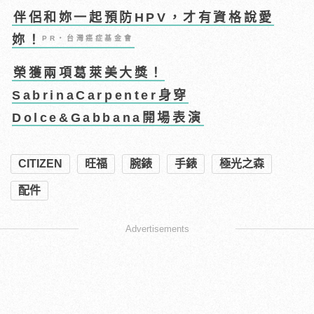
伴侶和妳一起預防HPV，才有資格說愛
妳！
PR・台灣癌症基金會
榮獲兩項葛萊美大獎！
SabrinaCarpenter身穿
Dolce&Gabbana開場表演
CITIZEN
旺福
腕錶
手錶
極光之森
配件
Advertisements