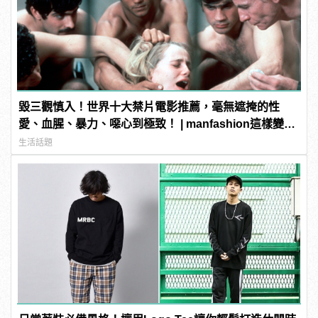
毀三觀慎入！世界十大禁片電影推薦，毫無遮掩的性
愛、血腥、暴力、噁心到極致！ | manfashion這樣變型
男
生活話題