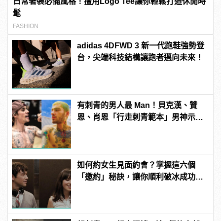
日常著裝必備風格！擅用Logo Tee讓你輕鬆打造休閒時
髦
FASHION
adidas 4DFWD 3 新一代跑鞋強勢登
台，尖端科技結構讓跑者邁向未來！
有刺青的男人最 Man！貝克漢、贊
恩、肖恩「行走刺青範本」男神示
範！
如何約女生見面約會？掌握這六個
「邀約」秘訣，讓你順利破冰成功約
到她！