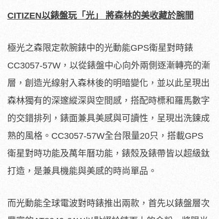
CITIZEN以錶盤玩「光」 將森林的美收藏於腕間
極光之森限定款腕錶中的光動能GPS衛星對時錶
CC3057-57W，以從錶盤中心向外兩側逐漸轉亮的漸
層，創造光線射入森林後的明暗變化，並以此呈現出
森林獨有的深邃縱深與空間感，搭配時標和羅馬數字
的交錯排列，錶面兼具美感與可讀性，呈現出洗鍊成
熟的風格。CC3057-57W全台限量20只，搭載GPS
衛星對時功能及萬年曆功能，錶殼及錶帶皆以超級鈦
打造，是兼具機能與美感的時尚單品。
而光動能全球電波對時錶推出兩款，首先以錶盤層次