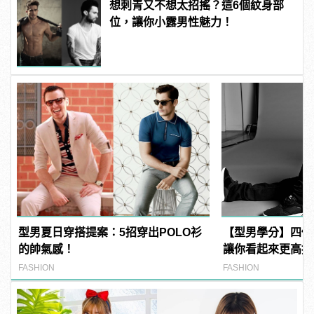
想刺青又不想太招搖？這6個紋身部
位，讓你小露男性魅力！
型男夏日穿搭提案：5招穿出POLO衫
【型男學分】四個
的帥氣感！
讓你看起來更高挑
FASHION
FASHION