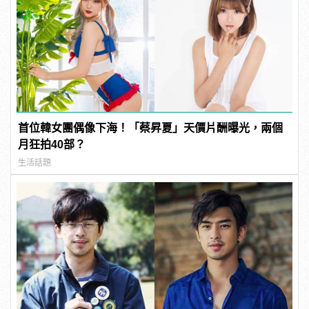
首位韓女團偶像下海！「蔡昇夏」天價片酬曝光，兩個
月狂拍40部？
生活話題