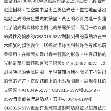
豐富的AT8049-61W以點綴於錶面上的金粉，將陽光
灑進樹林，在空氣中畫出金黃色光芒，並在地面落出
點點金光的景色重現於錶盤，黃色的秒針更進一步強
化了陽光與森林綠面對比的華麗美感。而另一款以簡
約調性為輪廓的CB3015-53W則將刻畫的重點放在林
木細膩的顏色變化，透過從深綠色到藍綠色等顏色層
疊運用，在錶面交疊出森林蓊鬱的形象。中性風格的
光動能萬年曆錶款有著三眼設計的BL5497-85W，以
劃過時標的金屬圓圈，呈現葉面邊緣在陽光下折射出
的俐落光芒，搭配錶面上的小點及圖騰，展現樹林的
立體感。AT8049-61W、CB3015-53W和BL5497-
85W皆搭載萬年曆功能，其中AT8049-61W和
CB3015-53W更配有全球電波對時功能並以超級鈦打