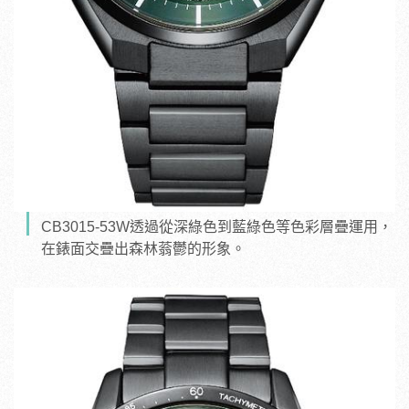
CB3015-53W透過從深綠色到藍綠色等色彩層疊運用，
在錶面交疊出森林蓊鬱的形象。