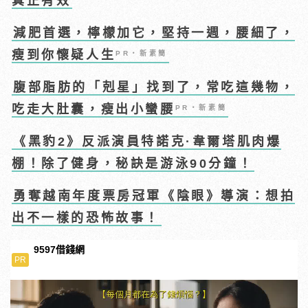
真正有效
減肥首選，檸檬加它，堅持一週，腰細了，
瘦到你懷疑人生
PR・新素簡
腹部脂肪的「剋星」找到了，常吃這幾物，
吃走大肚囊，瘦出小蠻腰
PR・新素簡
《黑豹2》反派演員特諾克·韋爾塔肌肉爆
棚！除了健身，秘訣是游泳90分鐘！
勇奪越南年度票房冠軍《陰眼》導演：想拍
出不一樣的恐怖故事！
9597借錢網
PR