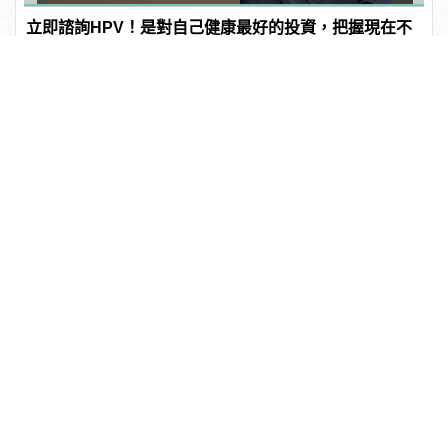
立即諮詢HPV！是對自己健康最好的投資，把握現在不
嫌晚！
PR・台灣癌症基金會
記得這張「划船照」嗎？奧蘭多布魯 首談「巨雕尺
寸」：當時只問狗仔，你們有那麼大的馬賽克嗎？
當季趨勢