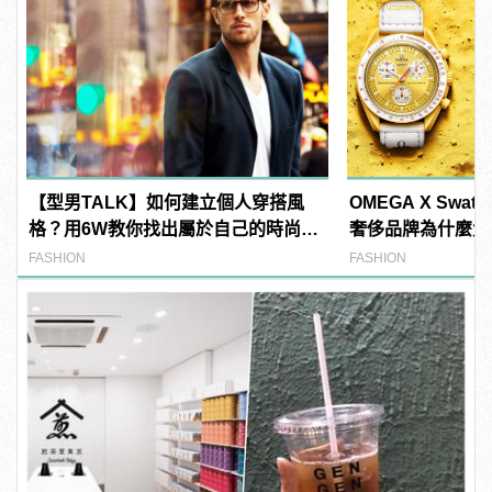
【型男TALK】如何建立個人穿搭風
OMEGA X Sw
格？用6W教你找出屬於自己的時尚新
奢侈品牌為什麼大
LOOK！
FASHION
FASHION