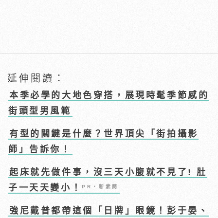
延伸閱讀：
本季必學的大地色穿搭，展現時髦季節感的
街頭型男風範
有型的關鍵是什麼？世界頂尖「街拍攝影
師」告訴你！
起床就先做件事，沒三天小腹就不見了! 肚
子一天天變小！
PR・新素簡
強尼戴普都帶這個「日牌」眼鏡！彭于晏、