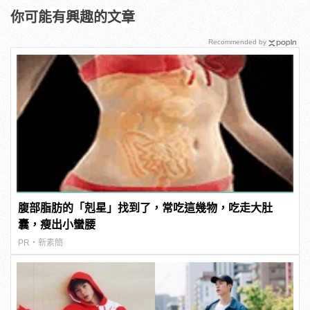
你可能有興趣的文章
Recommended by
腹部脂肪的「剋星」找到了，常吃這幾物，吃走大肚
囊，瘦出小蠻腰
PR・新素簡