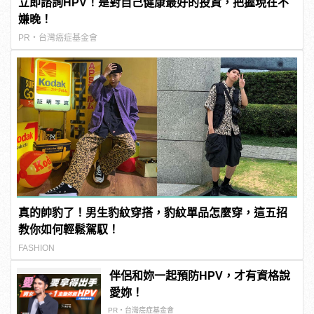
立即諮詢HPV！是對自己健康最好的投資，把握現在不
嫌晚！
PR・台灣癌症基金會
真的帥豹了！男生豹紋穿搭，豹紋單品怎麼穿，這五招
教你如何輕鬆駕馭！
FASHION
伴侶和妳一起預防HPV，才有資格說
愛妳！
PR・台灣癌症基金會