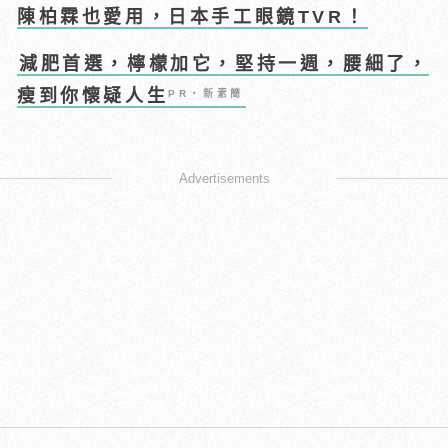
陳柏霖也愛用，日本手工眼鏡TVR！
減肥首選，檸檬加它，堅持一週，腰細了，
瘦到你懷疑人生
PR・新素簡
Advertisements