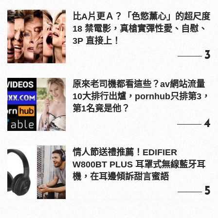
比A片更Ａ？「色慾薰心」的超尺度
18 禁電影，真槍實彈性愛、自慰、
3P 直接上！
3
原來老司機都看這些？av網站流量
10大排行出爐，pornhub只排第3，
第1名竟是他？
4
情人節送禮推薦！EDIFIER
W800BT PLUS 耳罩式無線藍牙耳
機，在耳邊傾訴甜言蜜語
5