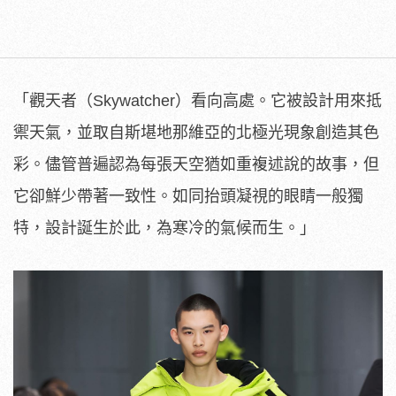
「觀天者（Skywatcher）看向高處。它被設計用來抵
禦天氣，並取自斯堪地那維亞的北極光現象創造其色
彩。儘管普遍認為每張天空猶如重複述說的故事，但
它卻鮮少帶著一致性。如同抬頭凝視的眼睛一般獨
特，設計誕生於此，為寒冷的氣候而生。」