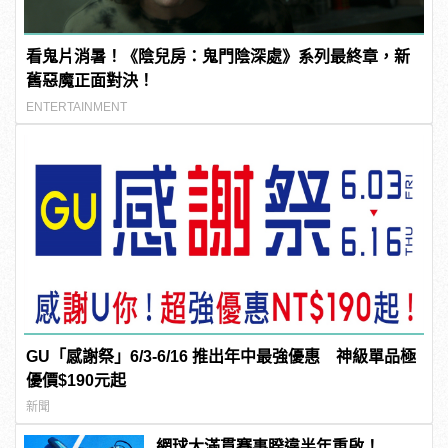
看鬼片消暑！《陰兒房：鬼門陰深處》系列最終章，新
舊惡魔正面對決！
ENTERTAINMENT
GU「感謝祭」6/3-6/16 推出年中最強優惠 神級單品極
優價$190元起
新聞
網球大滿貫賽事睽違半年重啟！