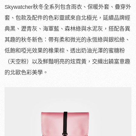
Skywatcher秋冬全系列包含雨衣、保暖外套、疊穿外
套、包款及配件的色彩靈感來自北極光，延續品牌經
典黑、瀝青灰、海軍藍、森林綠與水泥灰，搭配各異
其趣的秋冬新色：帶有柔和微光的永恆綠與銀松綠、
低飽和啞光效果的橡果棕、透出奶油光澤的蜜糖粉
（天空粉）以及鮮豔明亮的炫霓黃，交織出饒富意趣
的北歐色彩美學。