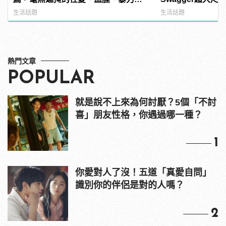
噁心到極致！ | manfashion這樣變型
紅海鮮通通有，親
生活話題
生活話題
男
結！ | manfash
熱門文章
POPULAR
就是說不上來為何討厭？5個「不討
喜」朋友性格，你遇過哪一種？
1
你愛對人了沒！五道「真愛自問」
識別你的伴侶是對的人嗎？
2