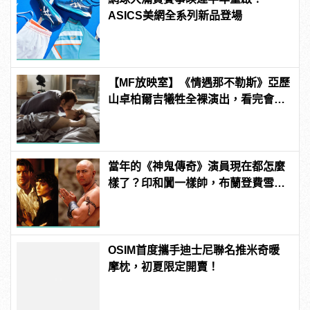
ASICS美網全系列新品登場
【MF放映室】《情遇那不勒斯》亞歷
山卓柏爾吉犧牲全裸演出，看完會超
想去那不勒斯!
當年的《神鬼傳奇》演員現在都怎麼
樣了？印和闐一樣帥，布蘭登費雪大
發福！
OSIM首度攜手迪士尼聯名推米奇暖
摩枕，初夏限定開賣！