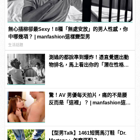
無心插柳卻最Sexy！8種「無處安放」的男人性感，你
中哪幾項？ | manfashion這樣變型男
生活話題
測過的都說準到爆炸！憑直覺選出動
物排名，馬上看出你的「潛在性格與
真面目」！
驚！AV 男優每天拍片，痛的不是腰
反而是「這裡」？ | manfashion這樣
變型男
【型男Talk】1461短筒馬汀鞋「Dr.