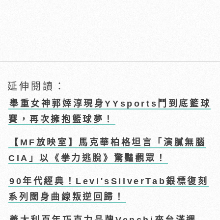
延伸閱讀：
舉重女神郭婞淳現身YYsports鬥到底籃球
賽，再次擁抱籃球夢！
【MF放映室】馬克華柏格坦言「演膩無腦
CIA」以《拳力逃脫》驚豔觀眾！
90年代經典！Levi'sSilverTab銀標復刻
系列闊身曲線叛逆回歸！
義大利百年巧克力品牌Venchi來台滿週