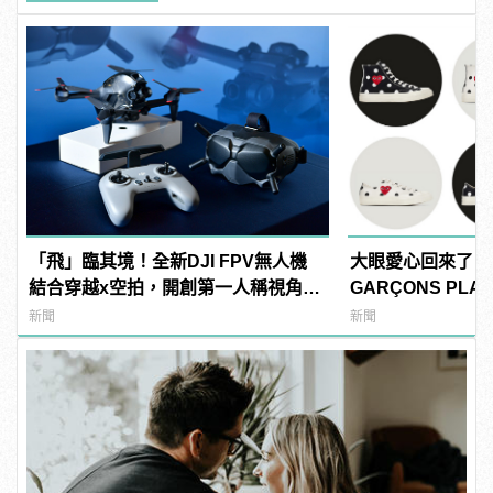
「飛」臨其境！全新DJI FPV無人機
大眼愛心回來了！全
結合穿越x空拍，開創第一人稱視角飛
GARÇONS PLAY
行體驗！
風「Polka Dot
新聞
新聞