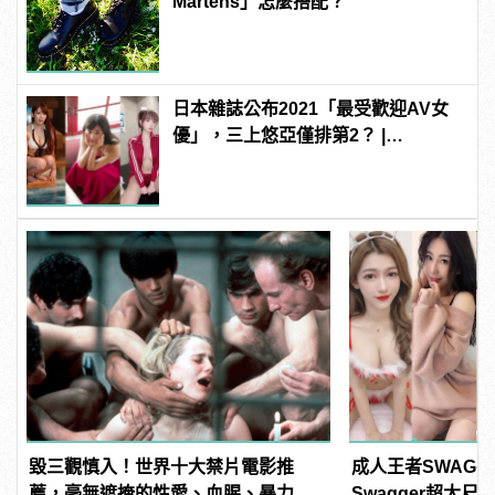
Martens」怎麼搭配？
日本雜誌公布2021「最受歡迎AV女
優」，三上悠亞僅排第2？ |
manfashion這樣變型男
毀三觀慎入！世界十大禁片電影推
成人王者SWAG
薦，毫無遮掩的性愛、血腥、暴力、
Swagger超大