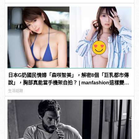
日本G奶國民情婦「森咲智美」，解密8個「巨乳都市傳
說」，胸部真能當手機架自拍？ | manfashion這樣變型
男
生活話題