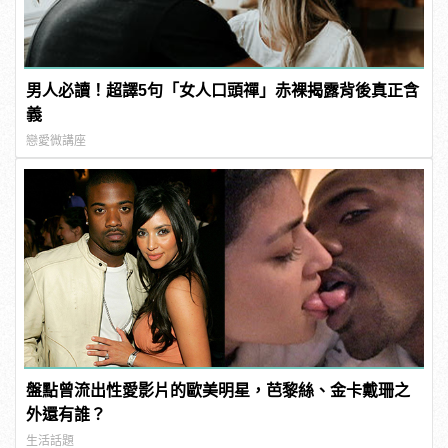
男人必讀！超譯5句「女人口頭禪」赤裸揭露背後真正含
義
戀愛微講座
盤點曾流出性愛影片的歐美明星，芭黎絲、金卡戴珊之
外還有誰？
生活話題