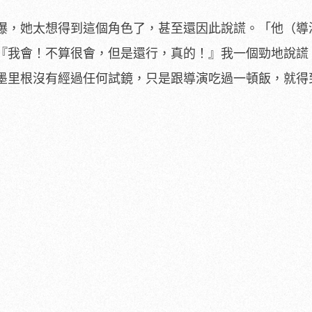
爆，她太想得到這個角色了，
甚至還因此說謊。「他（導
『
我會！不算很會，但是還行，真的！』我一個勁地說謊
墨里根沒有經過任何試鏡，
只是跟導演吃過一頓飯，就得