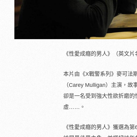
《性愛成癮的男人》（英文片名
本片由《X戰警系列》麥可法斯賓達
（Carey Mulligan）
卻是一名受到強大性欲折磨的
虛……。
《性愛成癮的男人》獲選為第