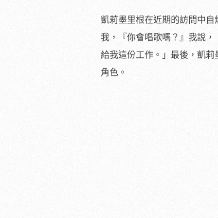
凱莉墨里根在近期的訪問中自
我，『你會唱歌嗎？』我說，
給我這份工作。」最後，凱莉
角色。