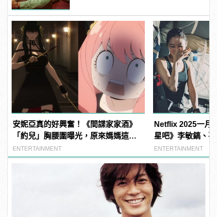
安妮亞真的好興奮！《間諜家家酒》
Netflix 202
「約兒」胸腰圍曝光，原來媽媽這麼
星吧》李敏鎬、孔
辣！
ENTERTAINMENT
ENTERTAINMENT