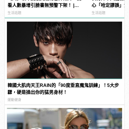
看人數暴增引臉書無預警下架！ |
心「哈定謬誤」混
manfashion這樣變型男
生活話題
生活話題
韓國大肌肉天王RAIN的「90度垂直魔鬼訓練」！5大步
驟，硬是操出你的猛男身材！
運動健身