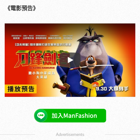
《電影預告》
Play
Advertisements