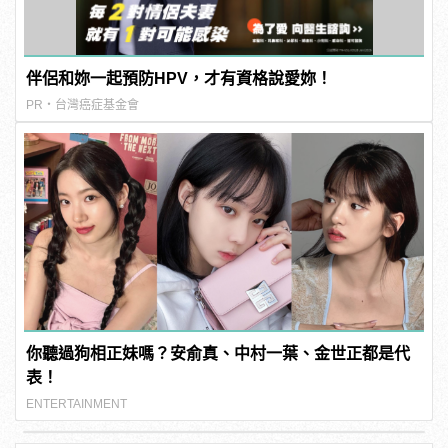
伴侶和妳一起預防HPV，才有資格說愛妳！
PR・台灣癌症基金會
你聽過狗相正妹嗎？安俞真、中村一葉、金世正都是代
表！
ENTERTAINMENT