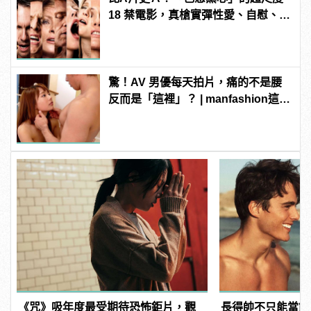
18 禁電影，真槍實彈性愛、自慰、
3P 直接上！ | manfashion這樣變型
男
驚！AV 男優每天拍片，痛的不是腰
反而是「這裡」？ | manfashion這樣
變型男
《咒》吸年度最受期待恐怖鉅片，觀
長得帥不只能當飯