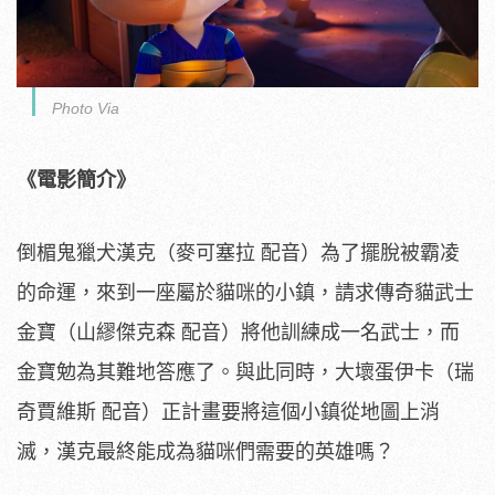
Photo Via
《電影簡介》
倒楣鬼獵犬漢克（麥可塞拉 配音）為了擺脫被霸凌
的命運，來到一座屬於貓咪的小鎮，
請求傳奇貓武士
金寶（山繆傑克森 配音）將他訓練成一名武士，而
金寶勉為其難地答應了。與此同時，
大壞蛋伊卡（瑞
奇賈維斯 配音）正計畫要將這個小鎮從地圖上消
滅，
漢克最終能成為貓咪們需要的英雄嗎？