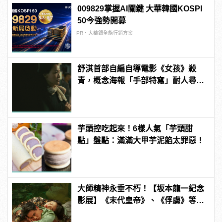
009829掌握AI關鍵 大華韓國KOSPI
50今強勢開募
PR・大華銀全能行銷方案
舒淇首部自編自導電影《女孩》殺
青，概念海報「手部特寫」耐人尋
味
芋頭控吃起來！6樣人氣「芋頭甜
點」盤點：滿滿大甲芋泥餡太罪惡！
大師精神永垂不朽！【坂本龍一紀念
影展】《末代皇帝》、《俘虜》等
片，月底隆重上映