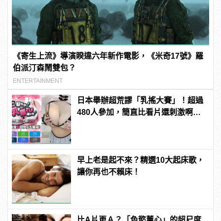
《寄生上流》導演睽違六年新作電影，《米奇17號》羅
伯派汀森鬧雙包？
ENTERTAINMENT
日本舉辦超荒謬「乳搖大賽」！超過
480人參加，簡直比看片還刺激啊！ |
manfashion這樣變型男
早上老是起不來？精選10大起床歌，
讓你再也不賴床！
比A片更Ａ？「色慾薰心」的超尺度