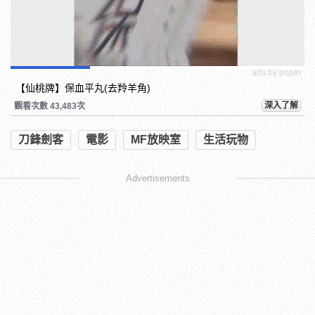
ads by popIn
【仙桃牌】保血平丸(去羚羊角)
深入了解
觀看次數 43,483次
刀鋒劍客
電影
MF放映室
生活玩物
Advertisements