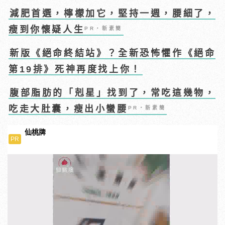
減肥首選，檸檬加它，堅持一週，腰細了，
瘦到你懷疑人生
PR・新素簡
新版《絕命終結站》？全新恐怖懼作《絕命
第19排》死神再度找上你！
腹部脂肪的「剋星」找到了，常吃這幾物，
吃走大肚囊，瘦出小蠻腰
PR・新素簡
仙桃牌
PR