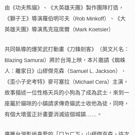
由《功夫熊貓》、《大英雄天團》製作團隊打造，
《獅子王》導演羅伯明可夫（Rob Minkoff）、《大
英雄天團》導演馬克寇席爾（Mark Koetsier）
共同執導的爆笑武打動畫《刀鋒劍客》（
英文片名：
Blazing Samurai）將於台灣上映，本片邀請《蜘蛛
人：離家日》
山繆傑克森（Samuel L. Jackson）、
《歪小子史考特》麥可塞拉（Michael Cera）主演，
故事描述一位性格天兵的小狗為了成為武士，
來到一
座屬於貓咪的小鎮請求傳奇貓武士收他為徒，同時，
有個大壞蛋正計畫要消滅這個城鎮……。
廣獲台灣影迷喜愛的「ㄇㄉㄈㄎ」山繆傑克森，這次