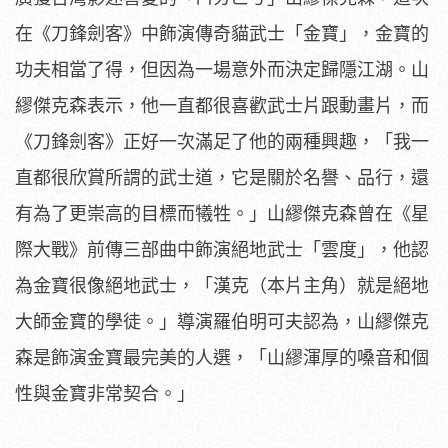
在《刀鋒劍客》
中飾演傳奇貓武士「金寶」，金寶的
功夫相當了得，
但因為一場意外而決定歸隱江湖。山
繆傑克森表示，
他一直都很喜歡武士片跟動畫片，而
《刀鋒劍客》
正好一次滿足了他的兩種興趣，「我一
直都很欣賞所謂的武士道，
它是關於名譽、品行，還
有為了更崇高的目標而犧牲。」
山繆傑克森曾在《星
際大戰》前傳三部曲中飾演絕地武士「雲度」，
他認
為金寶很像絕地武士，「漢克（本片主角）
就是絕地
大師金寶的學徒。」導演羅伯明可夫認為，
山繆傑克
森是飾演金寶最完美的人選，「
山繆渾厚的嗓音和個
性與金寶非常契合。」