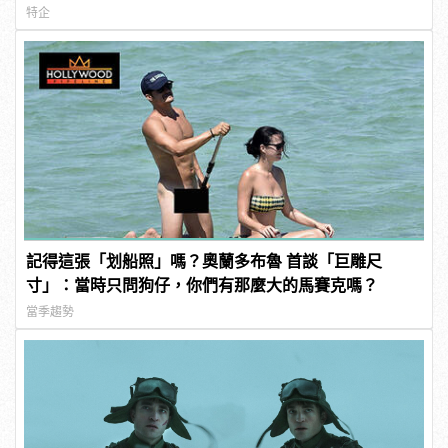
特企
記得這張「划船照」嗎？奧蘭多布魯 首談「巨雕尺
寸」：當時只問狗仔，你們有那麼大的馬賽克嗎？
當季趨勢