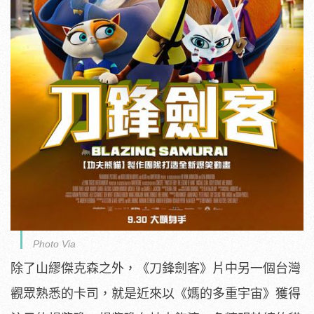
Photo Via
除了山繆傑克森之外，《刀鋒劍客》
片中另一個台灣
觀眾熟悉的卡司，就是近來以《媽的多重宇宙》
獲得