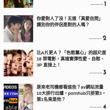
1
你愛對人了沒！五道「真愛自問」
識別你的伴侶是對的人嗎？
2
比A片更Ａ？「色慾薰心」的超尺度
18 禁電影，真槍實彈性愛、自慰、
3P 直接上！
3
原來老司機都看這些？av網站流量
10大排行出爐，pornhub只排第3，
第1名竟是他？
4