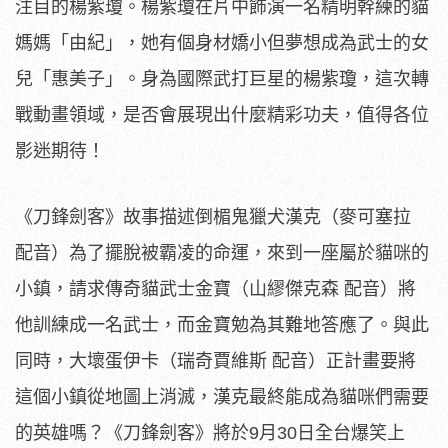
注目的楊紫瓊。楊紫瓊在片中飾演一名精明幹練的貓
媽媽「
由紀」，她有個身材嬌小但夢想成為武士的女
兒「惠美子」。
身為國際武打巨星的楊紫瓊，這次轉
戰動畫領域，
是否會展現出什麼精彩功夫，值得各位
影迷期待！
《刀鋒劍客》故事描述倒楣鬼獵犬漢克（麥可塞拉
配音）為了擺脫被霸凌的命運，來到一座屬於貓咪的
小鎮，
請求傳奇貓武士金寶（山繆傑克森 配音）將
他訓練成一名武士，而金寶勉為其難地答應了。與此
同時，
大壞蛋伊卡（瑞奇賈維斯 配音）正計畫要將
這個小鎮從地圖上消滅，
漢克最終能成為貓咪們需要
的英雄嗎？《刀鋒劍客》將於9月30日
全台爆笑上