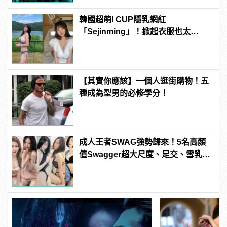
韓國超萌I CUP隱乳網紅
「Sejinming」！掀起衣服也太
「胸」了吧！ | manfashion這樣變型
男
【其實你應該】一個人逛街購物！五
種成為型男的必修學分！
成人王者SWAG強勢歸來！5名高顏
值Swagger超大尺度、足交、雪乳、
粉紅海鮮通通有，親自教你人與人的
連結！ | manfashion這樣變型男