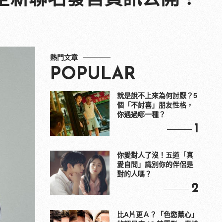
熱門文章
POPULAR
就是說不上來為何討厭？5
個「不討喜」朋友性格，
你遇過哪一種？
1
你愛對人了沒！五道「真
愛自問」識別你的伴侶是
對的人嗎？
2
比A片更Ａ？「色慾薰心」