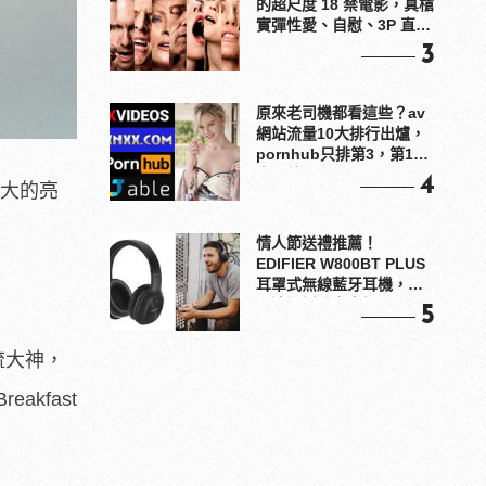
的超尺度 18 禁電影，真槍
實彈性愛、自慰、3P 直接
上！
3
原來老司機都看這些？av
網站流量10大排行出爐，
pornhub只排第3，第1名
竟是他？
4
最大的亮
情人節送禮推薦！
EDIFIER W800BT PLUS
耳罩式無線藍牙耳機，在
耳邊傾訴甜言蜜語
5
流大神，
kfast