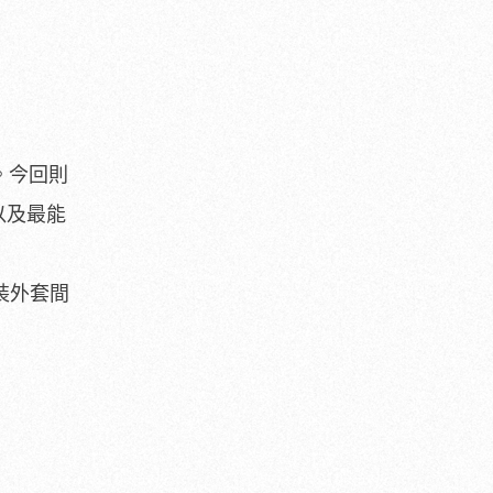
作。今回則
以及最能
裝外套間