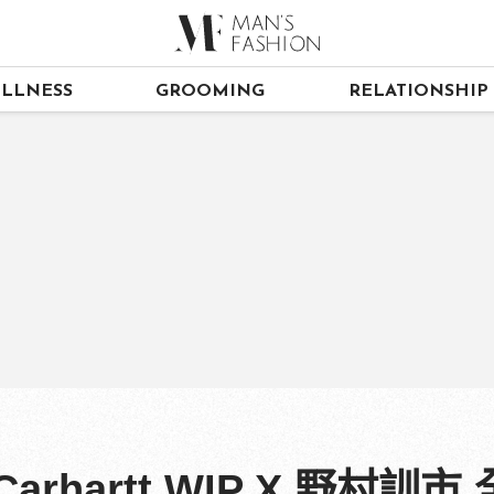
LLNESS
GROOMING
RELATIONSHIP
rhartt WIP X 野村