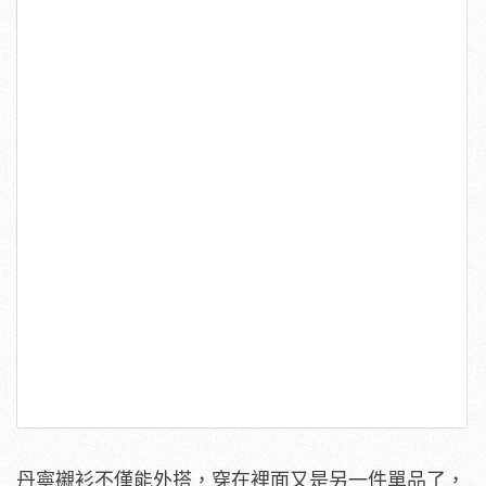
丹寧襯衫不僅能外搭，穿在裡面又是另一件單品了，