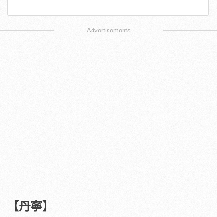
Advertisements
【丹寧】