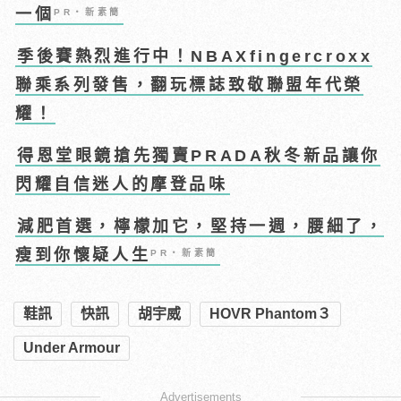
一個
PR・新素簡
季後賽熱烈進行中！NBAXfingercroxx
聯乘系列發售，翻玩標誌致敬聯盟年代榮
耀！
得恩堂眼鏡搶先獨賣PRADA秋冬新品讓你
閃耀自信迷人的摩登品味
減肥首選，檸檬加它，堅持一週，腰細了，
瘦到你懷疑人生
PR・新素簡
鞋訊
快訊
胡宇威
HOVR Phantom３
Under Armour
Advertisements