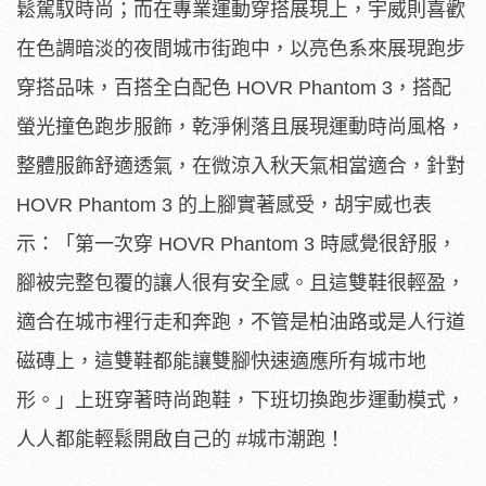
鬆駕馭時尚；而在專業運動穿搭展現上，宇威則喜歡
在色調暗淡的夜間城市街跑中，以亮色系來展現跑步
穿搭品味，百搭全白配色 HOVR Phantom 3，搭配
螢光撞色跑步服飾，乾淨俐落且展現運動時尚風格，
整體服飾舒適透氣，在微涼入秋天氣相當適合，針對
HOVR Phantom 3 的上腳實著感受，胡宇威也表
示：「第一次穿 HOVR Phantom 3 時感覺很舒服，
腳被完整包覆的讓人很有安全感。且這雙鞋很輕盈，
適合在城市裡行走和奔跑，不管是柏油路或是人行道
磁磚上，這雙鞋都能讓雙腳快速適應所有城市地
形。」上班穿著時尚跑鞋，下班切換跑步運動模式，
人人都能輕鬆開啟自己的 #城市潮跑！