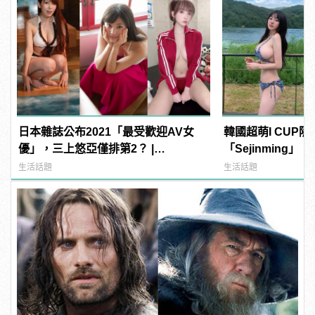
日本雜誌公布2021「最受歡迎AV女
韓國超萌I CUP
優」，三上悠亞僅排第2？ |
「Sejinming
manfashion這樣變型男
了吧！ | manfa
生活話題
生活話題