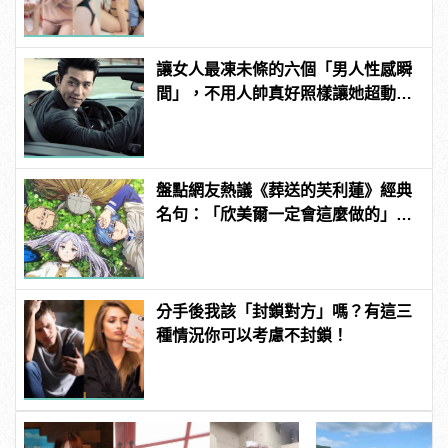
連結！ | manfashion這樣變型男
讓女人最凍未條的六個「男人性感瞬
間」，不用人帥真好照樣讓她超動
心！
盤點網友熱議《葬送的芙利蓮》經典
名句：「欣美爾一定會這麼做的」超
感動
分手後我該「封鎖對方」嗎？有這三
種情況你可以考慮不封鎖！