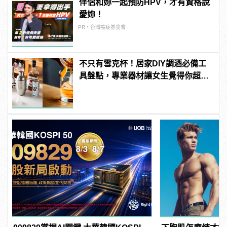
伴侶和妳一起預防HPV，才有資格說
愛妳！
PR・台灣癌症基金會
不只有雪克杯！居家DIY調酒必備工
具盤點，專業器材讓女生覺得你超
懂！