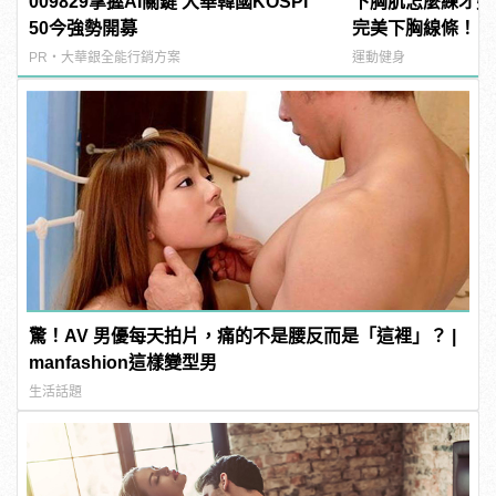
009829掌握AI關鍵 大華韓國KOSPI
下胸肌怎麼練才好
50今強勢開募
完美下胸線條！ | m
型男
PR・大華銀全能行銷方案
運動健身
驚！AV 男優每天拍片，痛的不是腰反而是「這裡」？ |
manfashion這樣變型男
生活話題