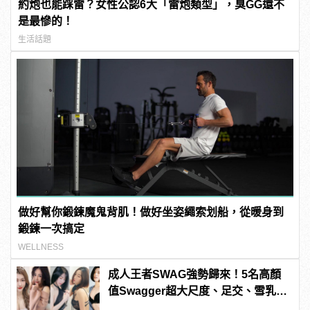
約炮也能踩雷？女性公認6大「雷炮類型」，臭GG還不
是最慘的！
生活話題
做好幫你鍛鍊魔鬼背肌！做好坐姿繩索划船，從暖身到
鍛鍊一次搞定
WELLNESS
成人王者SWAG強勢歸來！5名高顏
值Swagger超大尺度、足交、雪乳、
粉紅海鮮通通有，親自教你人與人的