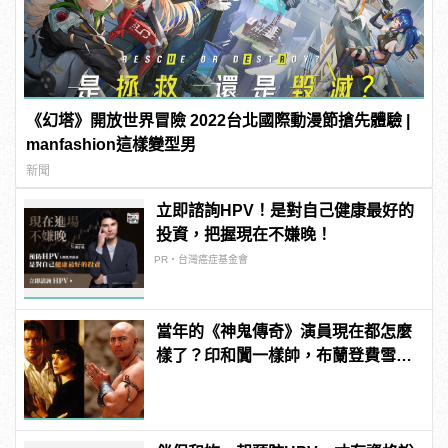
《幻塔》開放世界冒險 2022台北國際動漫節搶先體驗 |
manfashion這樣變型男
新聞
立即諮詢HPV！是對自己健康最好的
投資，把握現在不嫌晚！
PR・台灣癌症基金會
當年的《神鬼傳奇》演員現在都怎麼
樣了？印和闐一樣帥，布蘭登費雪大
發福！