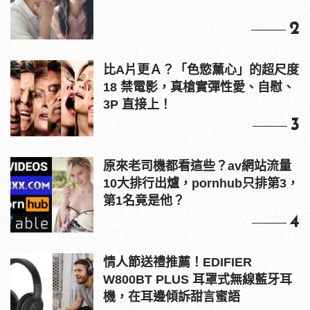
2
比A片更Ａ？「色慾薰心」的超尺度
18 禁電影，真槍實彈性愛、自慰、
3P 直接上！
3
原來老司機都看這些？av網站流量
10大排行出爐，pornhub只排第3，
第1名竟是他？
4
情人節送禮推薦！EDIFIER
W800BT PLUS 耳罩式無線藍牙耳
機，在耳邊傾訴甜言蜜語