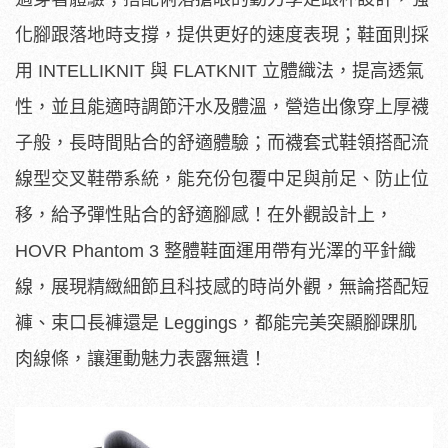
化腳跟落地時支撐，提供更好的速度表現；鞋面則採
用 INTELLIKNIT 與 FLATKNIT 立體織法，提高透氣
性，並且能適時調節汗水及體溫，營造出像穿上厚襪
子般，長時間貼合的舒適體驗；而襪套式鞋領搭配流
線型交叉鞋帶系統，能充份包覆中足與前足、防止位
移，給予彈性貼合的舒適腳感！在外觀設計上，
HOVR Phantom 3 整體鞋面運用帶有光澤的平針織
線，展現精緻細節且科技感的時尚外觀，無論搭配短
褲、束口長褲還是 Leggings，都能完美突顯腳踝肌
肉線條，讓運動魅力表露無遺！