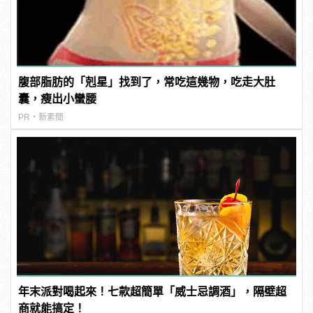
腹部脂肪的「剋星」找到了，常吃這幾物，吃走大肚
囊，瘦出小蠻腰
PR・新素簡
年末派對喝起來！七款超簡單「威士忌調酒」，隔壁超
商就能搞定！