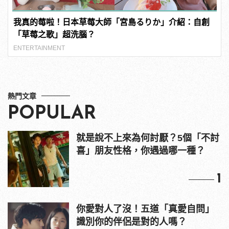
我真的莓啦！日本草莓大師「宮島るりか」介紹：自創
「草莓之歌」超洗腦？
ENTERTAINMENT
熱門文章
POPULAR
就是說不上來為何討厭？5個「不討
喜」朋友性格，你遇過哪一種？
1
你愛對人了沒！五道「真愛自問」
識別你的伴侶是對的人嗎？