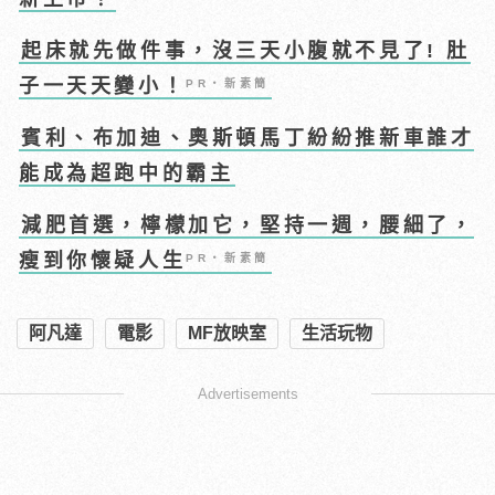
起床就先做件事，沒三天小腹就不見了! 肚
子一天天變小！
PR・新素簡
賓利、布加迪、奧斯頓馬丁紛紛推新車誰才
能成為超跑中的霸主
減肥首選，檸檬加它，堅持一週，腰細了，
瘦到你懷疑人生
PR・新素簡
阿凡達
電影
MF放映室
生活玩物
Advertisements