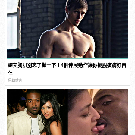
練完胸肌別忘了鬆一下！4個伸展動作讓你擺脫痠痛好自
在
運動健身