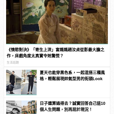
《情慾對決》「寄生上流」富媽媽趙汝貞從影最大膽之
作，床戲角度太真實令她驚慌？
生活話題
夏天也能穿黑色系，一起混搭三種風
格，輕鬆展現帥氣型男的街頭Look
日子還算過得去？誠實回答自己這10
個人生問題，別再屈於現況！