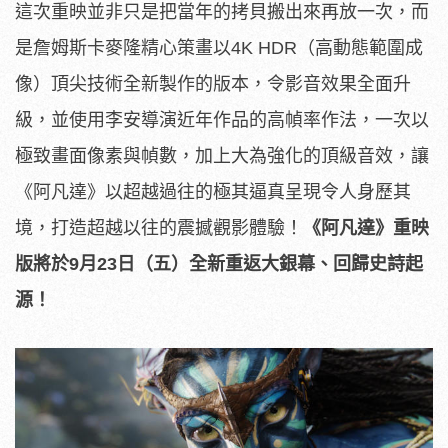
這次重映並非只是把當年的拷貝搬出來再放一次，而
是詹姆斯卡麥隆
精心策畫以4K HDR（高動態範圍成
像）頂尖技術全新製作的版本，令影音效果全
面升
級，並使用李安導演近年作品的高幀率作法，
一次以
極致畫面像素與幀數，加上大為強化的頂級音效，讓
《
阿凡達》以超越過往的極其逼真呈現令人身歷其
境，
打造超越以往的震撼觀影體驗！
《阿凡達》重映
版將於
9
月
23
日（
五）全新重返大銀幕、回歸史詩起
源！