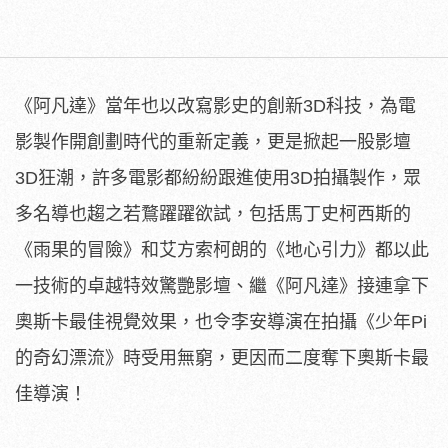
《阿凡達》當年也以改寫影史的創新3D科技，
為電
影製作開創劃時代的重新定義，更是掀起一股影壇
3D狂潮，許
多電影都紛紛跟進使用3D拍攝製作，
眾
多名導也趨之若鶩躍躍欲試，包括馬丁史柯西斯的
《雨果的冒險》
和艾方索柯朗的《地心引力》都以此
一技術的卓越特效驚艷影壇、
繼《阿凡達》接連拿下
奧斯卡最佳視覺效果，也令李安導演在拍攝《
少年Pi
的奇幻漂流》時受用無窮，
更因而二度奪下奧斯卡最
佳導演！