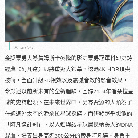
Photo Via
金獎票房大導詹姆斯卡麥隆的影史票房冠軍科幻史詩
經典《阿凡達》
即將重返大銀幕，透過4K HDR頂尖
技術，全面升級3D視效以及震撼音效的影音效果，
令影迷以前所未有的全新體驗，回歸2154年潘朵拉星
球的史詩起
源。在未來世界中，
另尋資源的人類為了
在遙遠外太空的潘朵拉星球採礦，
而研發超乎想像的
「阿凡達計劃」，以人類與該星球居民納美人的D
NA
混血，培養出身高近300公分的替身阿凡達。
身負重