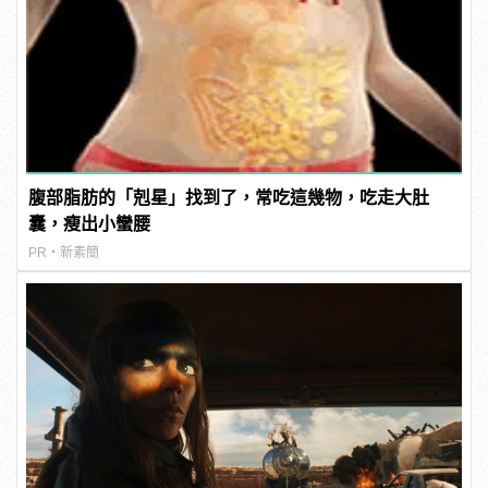
腹部脂肪的「剋星」找到了，常吃這幾物，吃走大肚
囊，瘦出小蠻腰
PR・新素簡