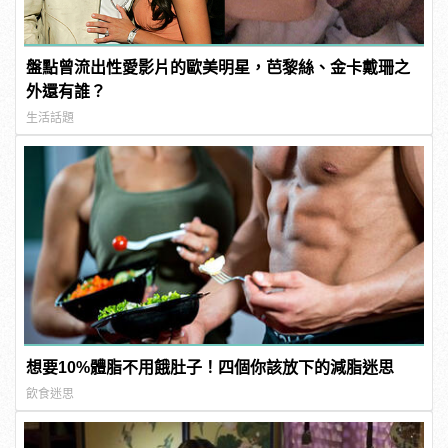
盤點曾流出性愛影片的歐美明星，芭黎絲、金卡戴珊之
外還有誰？
生活話題
想要10%體脂不用餓肚子！四個你該放下的減脂迷思
飲食迷思