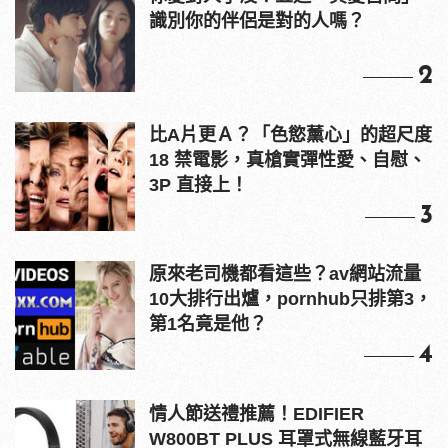
識別你的伴侶是對的人嗎？
2
比A片更Ａ？「色慾薰心」的超尺度
18 禁電影，真槍實彈性愛、自慰、
3P 直接上！
3
原來老司機都看這些？av網站流量
10大排行出爐，pornhub只排第3，
第1名竟是他？
4
情人節送禮推薦！EDIFIER
W800BT PLUS 耳罩式無線藍牙耳