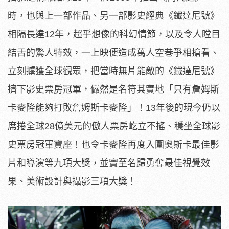
時，也與上一部作品、
另一部影史經典《鐵達尼號》
相隔長達12年，
超乎想像的科幻情節，以及令人瞠目
結舌的驚人特效，
一上映便造成萬人空巷爭相搶看、
立刻擄獲全球觀眾，把當時無片能
敵的《鐵達尼號》
擠下影史票房冠軍，儼然是名符其實地「
只有詹姆斯
卡麥隆能夠打敗詹姆斯卡麥隆」！13年後的現今仍以
席
捲全球28億美元的傲人票房屹立不搖、
穩坐全球影
史票房冠軍寶座！
也令卡麥隆再度入圍奧斯卡最佳影
片和導演等九項大獎，
並實至名歸勇奪最佳視覺效
果、美術設計與攝影三項大獎！