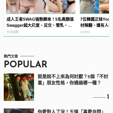
成人王者SWAG強勢歸來！5名高顏值
7位韓國正妹YouT
Swagger超大尺度、足交、雪乳、粉
材辣翻、還有人神
紅海鮮通通有，親自教你人與人的連
生活話題
LIVING
結！ | manfashion這樣變型男
熱門文章
POPULAR
就是說不上來為何討厭？5個「不討
喜」朋友性格，你遇過哪一種？
1
你愛對人了沒！五道「真愛自問」