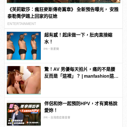
《芙莉歐莎：瘋狂麥斯傳奇篇章》 全新預告曝光， 安雅
泰勒喬伊踏上回家的征途
ENTERTAINMENT
超有感！起床做一下，肚肉直接縮
水！
PR・新素簡
驚！AV 男優每天拍片，痛的不是腰
反而是「這裡」？ | manfashion這樣
變型男
伴侶和妳一起預防HPV，才有資格說
愛妳！
PR・台灣癌症基金會