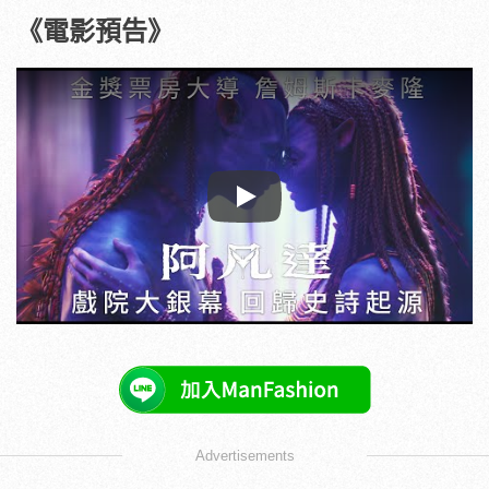
《電影預告》
Play
Advertisements