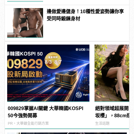
邊做愛邊健身！10種性愛姿勢讓你享
受同時鍛鍊身材
009829掌握AI關鍵 大華韓國KOSPI
絕對領域超展開！
50今強勢開募
坂櫻」，88cm
她腿下啊！ | man
PR・大華銀全能行銷方案
生活話題