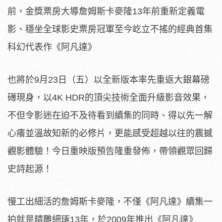
前，金獎票房大導詹姆斯卡麥隆13年前重新定義電
影、穩坐全球影史票房冠軍至今屹立不搖的經典首集
科幻代表作《阿凡達》
也將於9月23日（五）
以全新版本率先重返大銀幕磅
礡現身，以4K HDR的頂尖技術全面升級影音效果，
不但令影迷在迫不及待看到續集的同時、
得以先一解
心癢並溫故知新的必修片，
更能感受超越以往的震撼
觀影體驗！今日重映版預告隆重發佈，
帶領觀眾回歸
史詩起源！
慢工出細活的詹姆斯卡麥隆，不僅《阿凡達》續集一
拍就是精雕細琢
13年，於2009年推出《阿凡達》