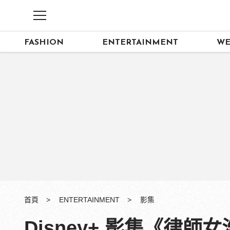
FASHION
ENTERTAINMENT
WE
首頁
ENTERTAINMENT
影集
Disney+ 影集《