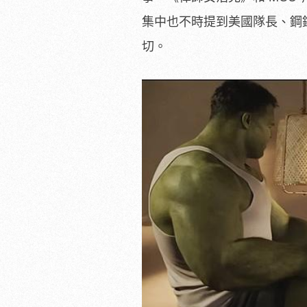
集中也不時提到美國隊長、鋼
切。