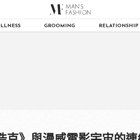
LLNESS
GROOMING
RELATIONSHIP
律師女浩克》與漫威電影宇宙的