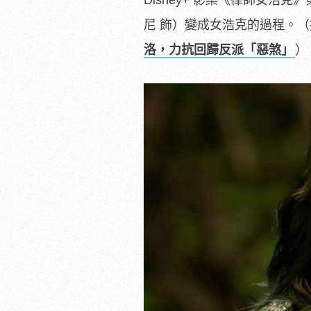
尼 飾）變成女浩克的過程。
洛，力抗回歸反派「惡煞」
）