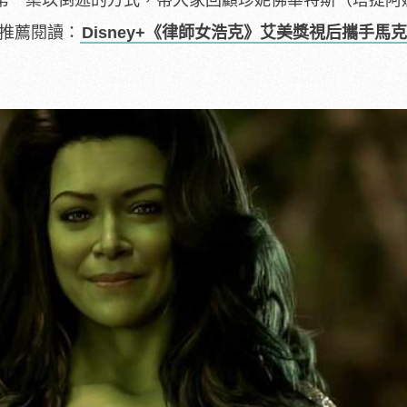
（推薦閱讀：
Disney+《律師女浩克》艾美獎視后攜手馬