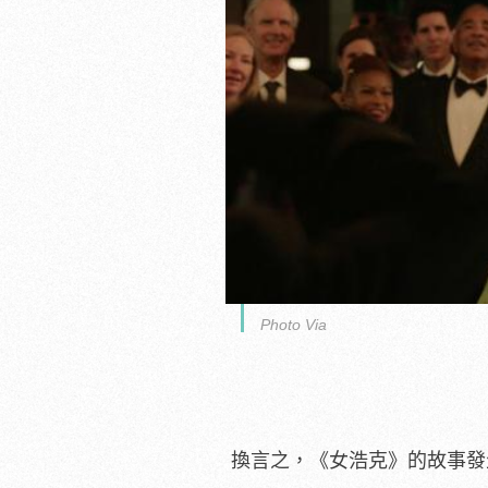
Photo Via
換言之，《女浩克》的故事發