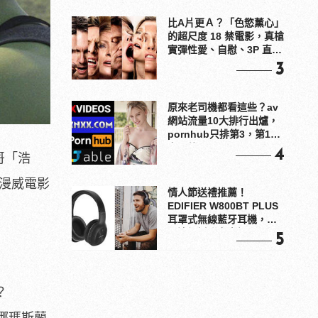
比A片更Ａ？「色慾薰心」
的超尺度 18 禁電影，真槍
實彈性愛、自慰、3P 直接
上！
3
原來老司機都看這些？av
網站流量10大排行出爐，
pornhub只排第3，第1名
竟是他？
4
哥「浩
漫威電影
情人節送禮推薦！
EDIFIER W800BT PLUS
耳罩式無線藍牙耳機，在
耳邊傾訴甜言蜜語
5
？
阿娜瑪斯蘭