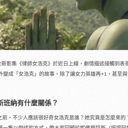
y+全新影集《律師女浩克》於近日上線，劇情描述接觸到表
外變成「女浩克」的故事，除了讓女力英雄再+1，甚至與
斯班納有什麼關係？
聯之前，不少人應該很好奇女浩克是誰？她究竟是怎麼來的
浩克》第一集以倒述的方式，帶大家回顧珍妮佛華特斯（塔提