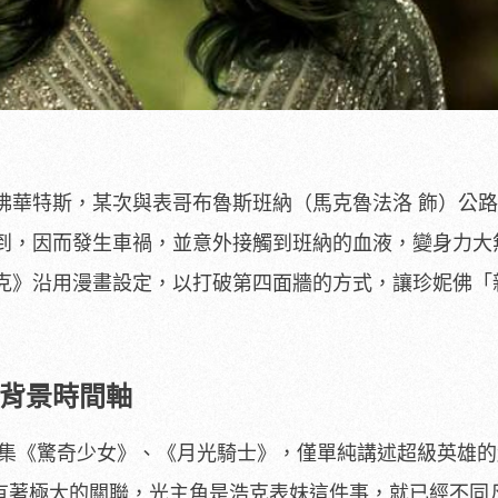
佛華特斯，某次與表哥布魯斯班納（馬克魯法洛 飾）公
到，因而發生車禍，並意外接觸到班納的血液，變身力大
克》沿用漫畫設定，以打破第四面牆的方式，讓珍妮佛「
背景時間軸
部漫威影集《驚奇少女》、《月光騎士》，僅單純講述超級英雄
 有著極大的關聯，光主角是浩克表妹這件事，就已經不同