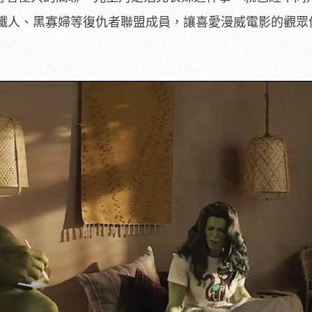
鐵人、黑寡婦等復仇者聯盟成員，讓喜愛漫威電影的觀眾