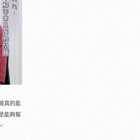
做真的能
是能夠幫
。