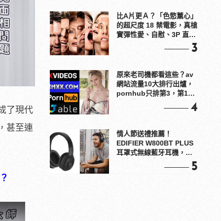
比A片更Ａ？「色慾薰心」
的超尺度 18 禁電影，真槍
實彈性愛、自慰、3P 直接
上！
3
原來老司機都看這些？av
網站流量10大排行出爐，
pornhub只排第3，第1名
竟是他？
4
成了現代
，甚至連
情人節送禮推薦！
EDIFIER W800BT PLUS
耳罩式無線藍牙耳機，在
耳邊傾訴甜言蜜語
5
？