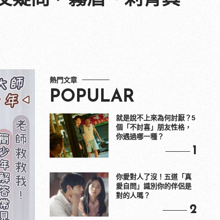
熱門文章
POPULAR
就是說不上來為何討厭？5
個「不討喜」朋友性格，
你遇過哪一種？
1
你愛對人了沒！五道「真
愛自問」識別你的伴侶是
對的人嗎？
2