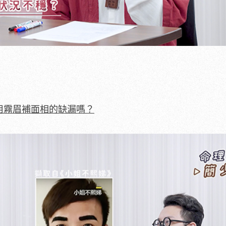
用霧眉補面相的缺漏嗎？