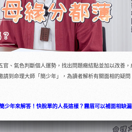
五官、氣色判斷個人運勢，找出問題癥結點並加以改善，
 邀請到命理大師「簡少年」，為讀者解析有關面相的疑問
師簡少年來解答！快脫單的人長這樣？霧眉可以補面相缺漏