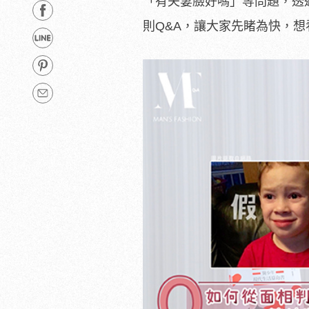
「有夫妻臉好嗎」等問題，透
則Q&A，讓大家先睹為快，