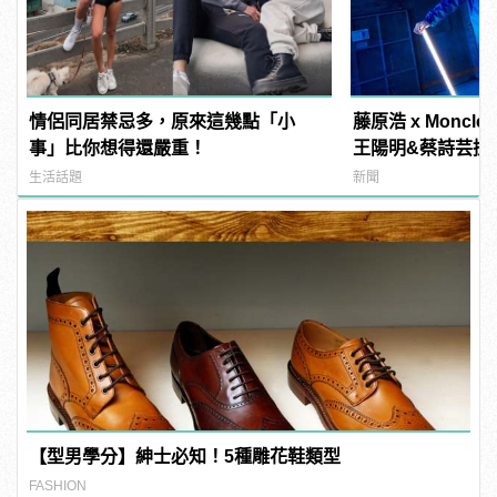
情侶同居禁忌多，原來這幾點「小
藤原浩 x Monc
事」比你想得還嚴重！
王陽明&蔡詩芸搶
生活話題
新聞
【型男學分】紳士必知！5種雕花鞋類型
FASHION