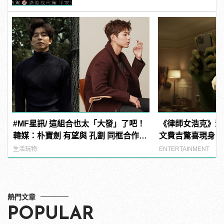
#MF星訊/ 這組合也太「大發」了吧！
《律師女浩克》影
韓媒：朴寶劍 有望與 孔劉 同框合作新
文費吉驚喜現身！
電影《徐福》！
生活玩物
ENTERTAINMENT
熱門文章
POPULAR