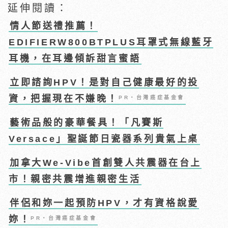
延伸閱讀：
情人節送禮推薦！
EDIFIERW800BTPLUS耳罩式無線藍牙
耳機，在耳邊傾訴甜言蜜語
立即諮詢HPV！是對自己健康最好的投
資，把握現在不嫌晚！
PR・台灣癌症基金會
藝術品般的豪華餐具！「凡賽斯
Versace」聖誕節日瓷器系列貴氣上桌
加拿大We-Vibe首創雙人共震器在台上
市！親密共震增進親密生活
伴侶和妳一起預防HPV，才有資格說愛
妳！
PR・台灣癌症基金會