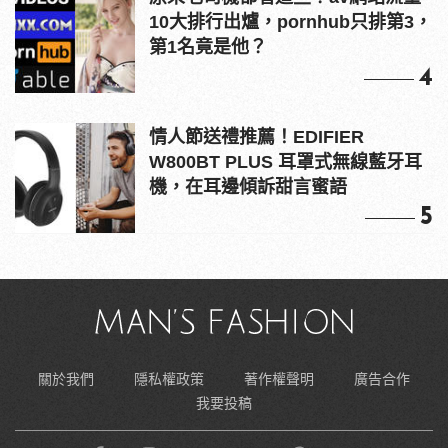
10大排行出爐，pornhub只排第3，
第1名竟是他？
4
情人節送禮推薦！EDIFIER
W800BT PLUS 耳罩式無線藍牙耳
機，在耳邊傾訴甜言蜜語
5
關於我們
隱私權政策
著作權聲明
廣告合作
我要投稿