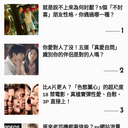
就是說不上來為何討厭？5個「不討
喜」朋友性格，你遇過哪一種？
1
你愛對人了沒！五道「真愛自問」
識別你的伴侶是對的人嗎？
2
比A片更Ａ？「色慾薰心」的超尺度
18 禁電影，真槍實彈性愛、自慰、
3P 直接上！
3
原來老司機都看這些？av網站流量