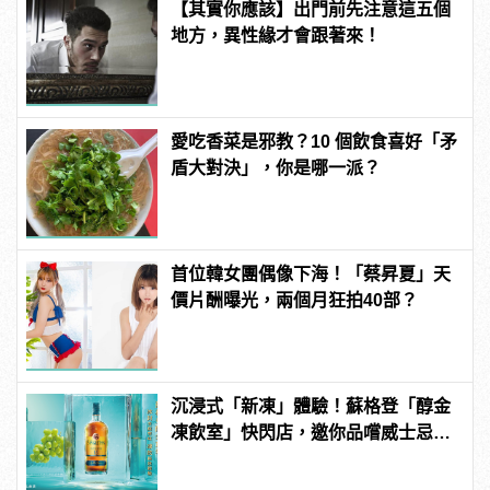
【其實你應該】出門前先注意這五個
地方，異性緣才會跟著來！
愛吃香菜是邪教？10 個飲食喜好「矛
盾大對決」，你是哪一派？
首位韓女團偶像下海！「蔡昇夏」天
價片酬曝光，兩個月狂拍40部？
沉浸式「新凍」體驗！蘇格登「醇金
凍飲室」快閃店，邀你品嚐威士忌凍
飲滋味