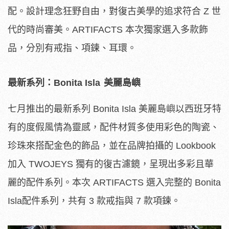
配。設計理念狂野自由
，
對復古美學的追求符合
Z
世
代的時尚審美。
ARTIFACTS
本次獨家選入多款飾
品，分別有戒指、項鍊、耳環
。
最新系列：
Bonita Isla
美麗島嶼
七月推出的最新系列
Bonita Isla
美麗島嶼以西班牙特
有的度假風情為靈感，配件材質多使用彩色的陶瓷、
珍珠來搭配金色的飾品，並在品牌拍攝的
Lookbook
加入
TWOJEYS
獨有的復古濾鏡，呈現出多彩且華
麗的配件系列。本次
ARTIFACTS
選入完整的
Bonita
Isla
配件系列，共有
3
款戒指與
7
款項鍊。