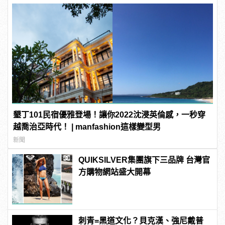
墾丁101民宿優雅登場！讓你2022沈浸英倫感，一秒穿
越喬治亞時代！ | manfashion這樣變型男
新聞
QUIKSILVER集團旗下三品牌 台灣官
方購物網站盛大開幕
刺青=黑道文化？貝克漢、強尼戴普