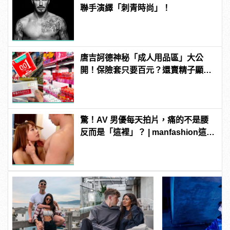
聯手演繹「刺青時尚」！
唐吉訶德神秘「成人用品區」大公
開！保險套只要百元？還賣精子顯微
鏡？
驚！AV 男優每天拍片，痛的不是腰
反而是「這裡」？ | manfashion這樣
變型男