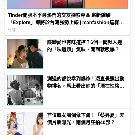
Tinder開張本季最熱門的交友探索專區 嶄新體驗
「Explore」即將於台灣強勢上線 | manfashion這樣變
型男
新聞
談戀愛也有味道控？6個一聞就入迷
的「味道癖」氣味，聞到就吸爆？ |
manfashion這樣變型男
測過的都說準到爆炸！憑直覺選出動
物排名，馬上看出你的「潛在性格與
真面目」！
首位韓女團偶像下海！「蔡昇夏」天
價片酬曝光，兩個月狂拍40部？