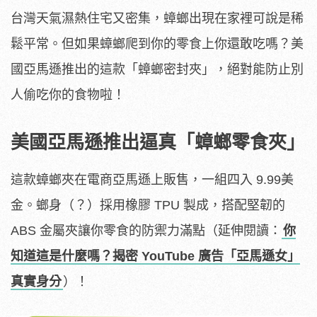
台灣天氣濕熱住宅又密集，蟑螂出現在家裡可說是稀
鬆平常。但如果蟑螂爬到你的零食上你還敢吃嗎？美
國亞馬遜推出的這款「蟑螂密封夾」，絕對能防止別
人偷吃你的食物啦！
美國亞馬遜推出逼真「蟑螂零食夾」
這款蟑螂夾在電商亞馬遜上販售，一組四入 9.99美
金。螂身（？）採用橡膠 TPU 製成，搭配堅韌的
ABS 金屬夾讓你零食的防禦力滿點（延伸閱讀：
你
知道這是什麼嗎？揭密 YouTube 廣告「亞馬遜女」
真實身分
）！