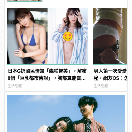
日本G奶國民情婦「森咲智美」，解密
男人第一次愛愛的
8個「巨乳都市傳說」，胸部真能當手
秘，網友OS：怎
機架自拍？ | manfashion這樣變型男
多！？
生活話題
生活話題