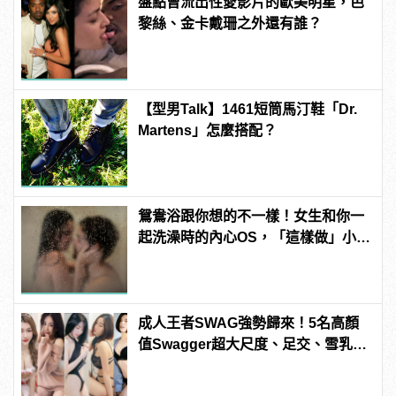
盤點曾流出性愛影片的歐美明星，芭
黎絲、金卡戴珊之外還有誰？
【型男Talk】1461短筒馬汀鞋「Dr.
Martens」怎麼搭配？
鴛鴦浴跟你想的不一樣！女生和你一
起洗澡時的內心OS，「這樣做」小心
被白眼！
成人王者SWAG強勢歸來！5名高顏
值Swagger超大尺度、足交、雪乳、
粉紅海鮮通通有，親自教你人與人的
連結！ | manfashion這樣變型男