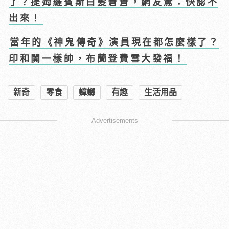
了？提姆羅賓斯白髮蒼蒼，網友驚：快認不
出來！
當年的《神鬼傳奇》演員現在都怎麼樣了？
印和闐一樣帥，布蘭登費雪大發福！
新奇
零食
蟑螂
有趣
生活用品
Advertisements