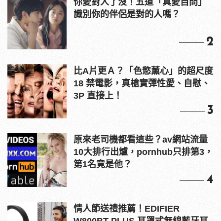
你愛對人了沒！五道「真愛自問」
識別你的伴侶是對的人嗎？
2
比A片更Ａ？「色慾薰心」的超尺度
18 禁電影，真槍實彈性愛、自慰、
3P 直接上！
3
原來老司機都看這些？av網站流量
10大排行出爐，pornhub只排第3，
第1名竟是他？
4
情人節送禮推薦！EDIFIER
W800BT PLUS 耳罩式無線藍牙耳