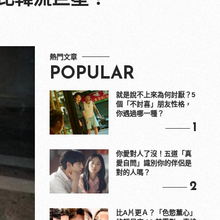
熱門文章
POPULAR
就是說不上來為何討厭？5
個「不討喜」朋友性格，
你遇過哪一種？
1
你愛對人了沒！五道「真
愛自問」識別你的伴侶是
對的人嗎？
2
比A片更Ａ？「色慾薰心」