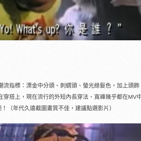
潮流指標：漂金中分頭、刺蝟頭、螢光綠髮色，加上頭飾
在穿搭上，現在流行的外短內長穿法、寬褲幾乎都在MV
吉吧！（年代久遠截圖畫質不佳，建議點選影片）