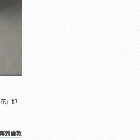
上花」即
傳到倫敦