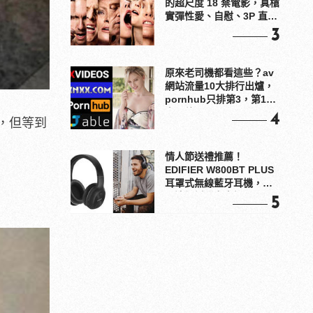
的超尺度 18 禁電影，真槍
實彈性愛、自慰、3P 直接
上！
3
原來老司機都看這些？av
網站流量10大排行出爐，
pornhub只排第3，第1名
竟是他？
4
，但等到
情人節送禮推薦！
EDIFIER W800BT PLUS
耳罩式無線藍牙耳機，在
耳邊傾訴甜言蜜語
5