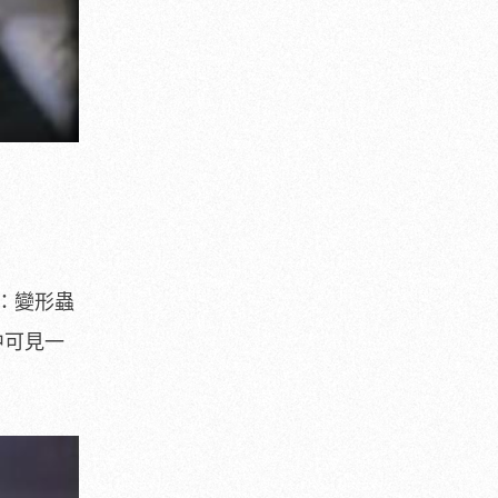
：變形蟲
中可見一