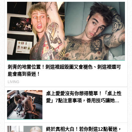
刺青的地雷位置！刺這裡超毀圖又會褪色、刺這裡還可
能會痛到昏迷！
LIVING
桌上愛愛沒有你想得簡單！「桌上性
愛」7點注意事項，善用技巧讓她爽
翻天！ | manfashion這樣變型男
終於真相大白！若你對這12點著迷，