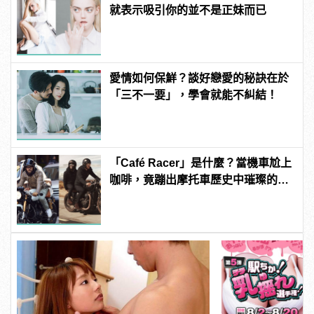
就表示吸引你的並不是正妹而已
愛情如何保鮮？談好戀愛的秘訣在於
「三不一要」，學會就能不糾結！
「Café Racer」是什麼？當機車尬上
咖啡，竟蹦出摩托車歷史中璀璨的火
花！？