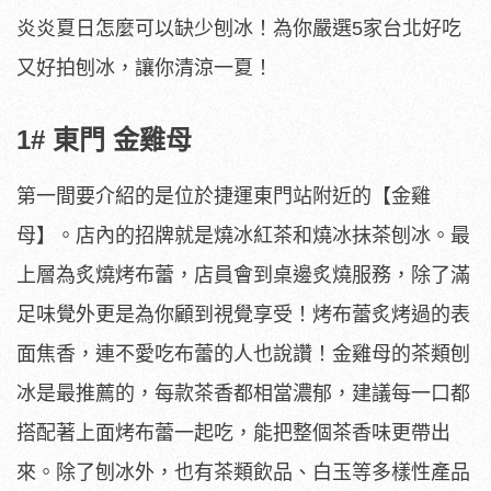
炎炎夏日怎麼可以缺少刨冰！為你嚴選5家台北好吃
又好拍刨冰，讓你清涼一夏！
1#
東門 金雞母
第一間要介紹的是位於捷運東門站附近的【金雞
母】。店內的招牌就是燒冰紅茶和燒冰抹茶刨冰。最
上層為炙燒烤布蕾，店員會到桌邊炙燒服務，除了滿
足味覺外更是為你顧到視覺享受！烤布蕾炙烤過的表
面焦香，連不愛吃布蕾的人也說讚！金雞母的茶類刨
冰是最推薦的，每款茶香都相當濃郁，建議每一口都
搭配著上面烤布蕾一起吃，能把整個茶香味更帶出
來。除了刨冰外，也有茶類飲品、白玉等多樣性產品