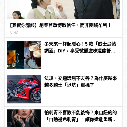
【其實你應該】創業首重博取信任，而非圈錢牟利！
LIVING
冬天來一杯超暖心！5 款「威士忌熱
調酒」DIY，享受微醺滋味還能舒緩
感冒！
法規、交通環境不友善？為什麼越來
越多騎士「退坑」重機了
怕刺青不喜歡不能後悔？來自紐約的
「自動褪色刺青」，讓你還能重新來
過 | manfashion這樣變型男