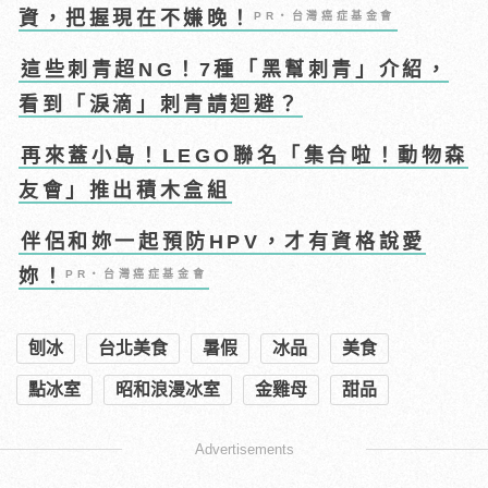
資，把握現在不嫌晚！
PR・台灣癌症基金會
這些刺青超NG！7種「黑幫刺青」介紹，
看到「淚滴」刺青請迴避？
再來蓋小島！LEGO聯名「集合啦！動物森
友會」推出積木盒組
伴侶和妳一起預防HPV，才有資格說愛
妳！
PR・台灣癌症基金會
刨冰
台北美食
暑假
冰品
美食
點冰室
昭和浪漫冰室
金雞母
甜品
Advertisements