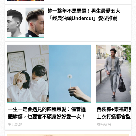
帥一整年不是問題！男生最愛五大
「經典油頭Undercut」髮型推薦
一生一定會遇見的四種戀愛：儘管遍
西裝褲+樂福鞋就
體鱗傷，也要奮不顧身好好愛一次！
上衣打造都會型男Look
這樣變型男
生活話題
風格穿搭