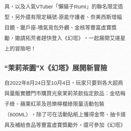
具，以及人氣VTuber「懶貓子Rumi」的聯名限定造
型，另外還有限定稱號-原能守護者、奈美西斯增幅
目鏡、獵戶座-噴氣背包外觀、金核等豐富虛寶獎
勵，邀請拓荒者趕快登入《幻塔》，一起展開艾達星
上的冒險吧！
“茉莉茶園”X《幻塔》展開新冒險
自2022年8月24日至10月4日，玩家只要到各大超商
與量販實體門市購買光泉茉莉茶飲指定飲品：金桔梅
子綠、蘋果紅茶及芭樂檸檬綠限量活動包裝
（600ML），除了可在活動貼紙上獲得金幣、抽卡道
具及補給食品等豐富虛寶獎勵外，還可參加《幻塔》