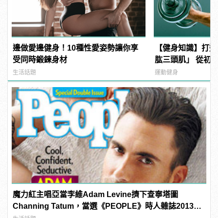
邊做愛邊健身！10種性愛姿勢讓你享
【健身知識】打造
受同時鍛鍊身材
肱三頭肌」 從初
臂
生活話題
運動健身
魔力紅主唱亞當李維Adam Levine擠下查寧塔圖
Channing Tatum，當選《PEOPLE》時人雜誌2013年
最性感男人！