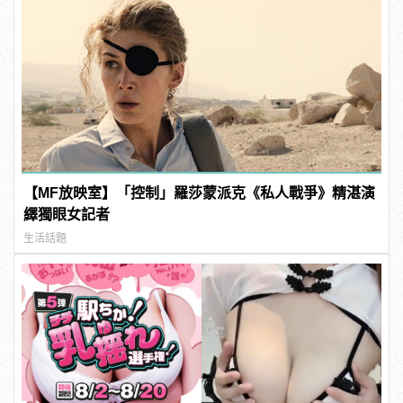
【MF放映室】「控制」羅莎蒙派克《私人戰爭》精湛演
繹獨眼女記者
生活話題