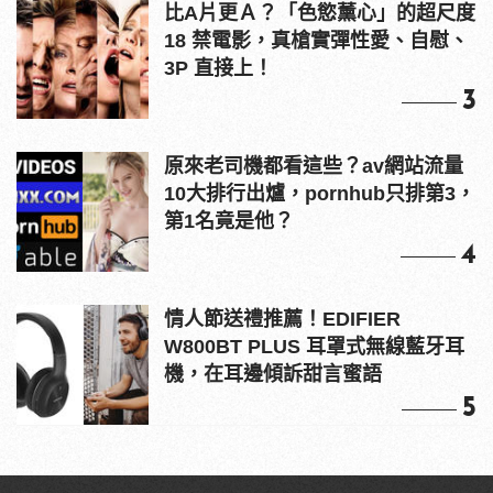
比A片更Ａ？「色慾薰心」的超尺度
18 禁電影，真槍實彈性愛、自慰、
3P 直接上！
3
原來老司機都看這些？av網站流量
10大排行出爐，pornhub只排第3，
第1名竟是他？
4
情人節送禮推薦！EDIFIER
W800BT PLUS 耳罩式無線藍牙耳
機，在耳邊傾訴甜言蜜語
5