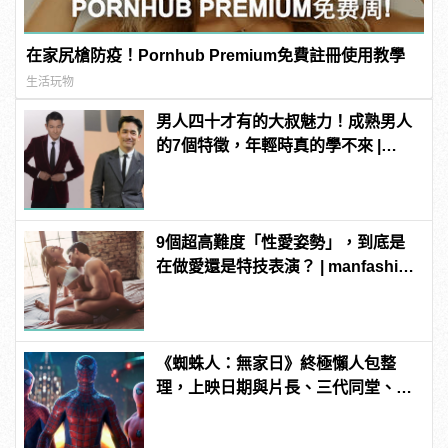
在家尻槍防疫！Pornhub Premium免費註冊使用教學
生活玩物
男人四十才有的大叔魅力！成熟男人
的7個特徵，年輕時真的學不來 |
manfashion這樣變型男
9個超高難度「性愛姿勢」，到底是
在做愛還是特技表演？ | manfashion
這樣變型男
《蜘蛛人：無家日》終極懶人包整
理，上映日期與片長、三代同堂、湯
姆霍蘭德去向......