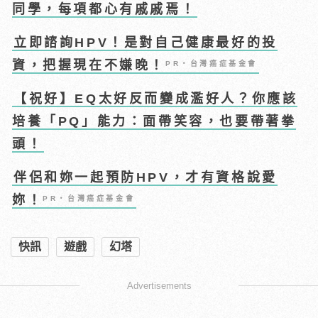
同學，每項都心有戚戚焉！
立即諮詢HPV！是對自己健康最好的投
資，把握現在不嫌晚！
PR・台灣癌症基金會
【祝好】EQ太好反而變成濫好人？你應該
培養「PQ」能力：面帶笑容，也要帶著拳
頭！
伴侶和妳一起預防HPV，才有資格說愛
妳！
PR・台灣癌症基金會
快訊
遊戲
幻塔
Advertisements