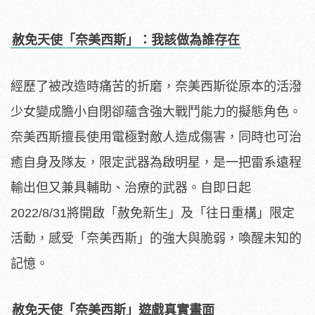
赦免天使「奈美西斯」：我該做為誰存在
經歷了被改造時痛苦的折磨，奈美西斯從原本的活潑
少女變成膽小自閉卻蘊含強大戰鬥能力的擬態角色。
奈美西斯擅長使用電極對敵人造成傷害，同時也可治
癒自身及隊友，限定武器為啟明星，是一把雷系遠程
輸出但又兼具輔助、治療的武器。自即日起
2022/8/31將開啟「赦免新生」及「往日重構」限定
活動，感受「奈美西斯」的強大與脆弱，喚醒未知的
記憶。
赦免天使「奈美西斯」遊戲真實畫面