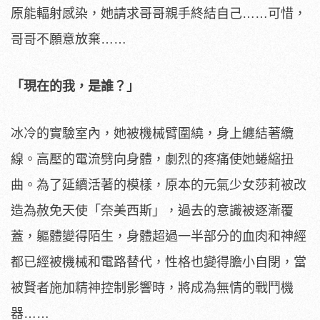
原能輻射感染，她請求哥哥親手終結自己……可惜，
哥哥不願意放棄……
「現在的我，是誰？」
冰冷的實驗室內，她被機械臂圍繞，身上纏結著纜
線。高壓的電流劈向身體，劇烈的疼痛使她蜷縮扭
曲。為了延續活著的模樣，原本的元氣少女莎莉被改
造為赦免天使「奈美西斯」，過去的意識被逐漸覆
蓋，軀體變得陌生，身體超過一半部分的血肉和神經
都已經被機械和電路替代，性格也變得膽小自閉，當
被賢者施加精神控制影響時，將成為無情的戰鬥機
器……