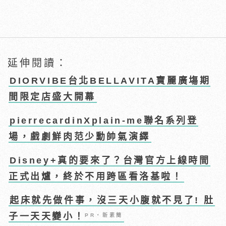
延伸閱讀：
DIORVIBE台北BELLAVITA寶麗廣塲期
間限定店盛大開幕
pierrecardinXplain-me聯名系列登
場，戲劇鮮肉范少勳帥氣演繹
Disney+真的要來了？台灣官方上線時間
正式出爐，終於不用跨區看洛基啦！
起床就先做件事，沒三天小腹就不見了! 肚
子一天天變小！
PR・新素簡