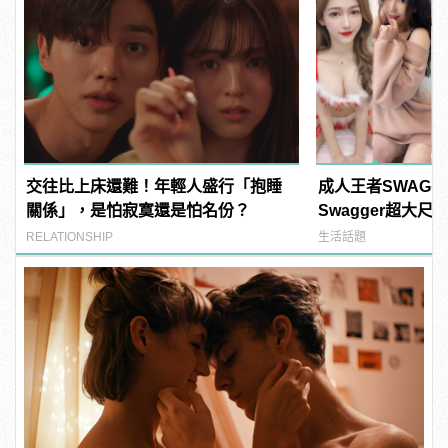
交往比上床還難！年輕人盛行「抱睡
成人王者SWAG
關係」，是怕寂寞還是怕名份？
Swagger超大
紅海鮮通通有，親
RELATIONSHIP
生活話題
結！ | manfash