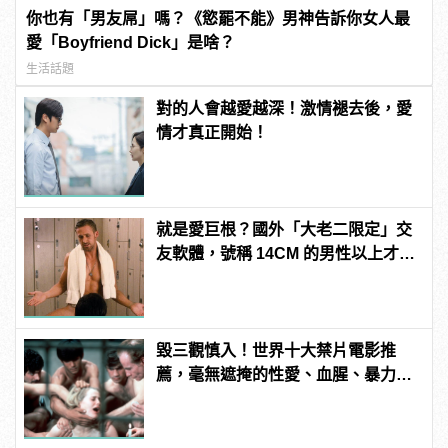
你也有「男友屌」嗎？《慾罷不能》男神告訴你女人最
愛「Boyfriend Dick」是啥？
生活話題
對的人會越愛越深！激情褪去後，愛
情才真正開始！
就是愛巨根？國外「大老二限定」交
友軟體，號稱 14CM 的男性以上才給
過？
毀三觀慎入！世界十大禁片電影推
薦，毫無遮掩的性愛、血腥、暴力、
噁心到極致！