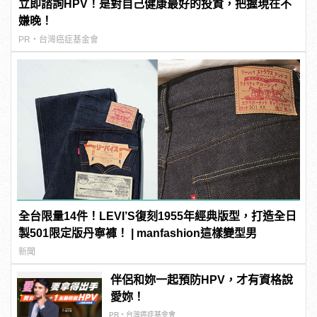
立即諮詢HPV！是對自己健康最好的投資，把握現在不
嫌晚！
PR・台灣癌症基金會
全台限量14件！LEVI’S復刻1955年經典版型，打造全日
製501限定版丹寧褲！ | manfashion這樣變型男
新聞
伴侶和妳一起預防HPV，才有資格說
愛妳！
PR・台灣癌症基金會