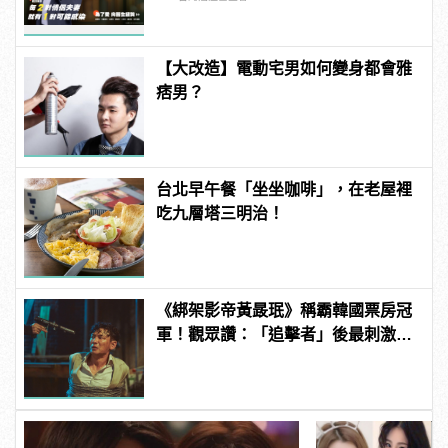
【大改造】電動宅男如何變身都會雅
痞男？
台北早午餐「坐坐咖啡」，在老屋裡
吃九層塔三明治！
《綁架影帝黃晸珉》稱霸韓國票房冠
軍！觀眾讚：「追擊者」後最刺激的
驚悚電影！ | manfashion這樣變型男