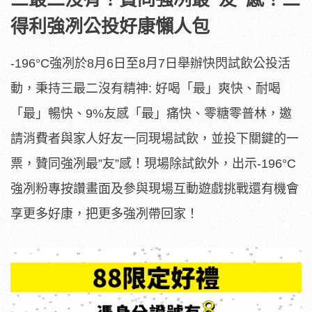
得利強冽公投好康懶人包
-196°C強冽於8月6日至8月7日舉辦快閃試飲公投活
動，秉持三最二沒有精神: 好喝「最」爽快、耐喝
「最」暢快、9%友感「最」痛快、零糖零普林，邀
請消費者與家人好友一同現場試飲，並投下關鍵的一
票，贊同強冽最”友”感！現場除試飲外，出示-196°C
強冽粉專按讚畫面及參與現場互動遊戲挑戰還有機會
享更多好康，把更多強冽帶回家！