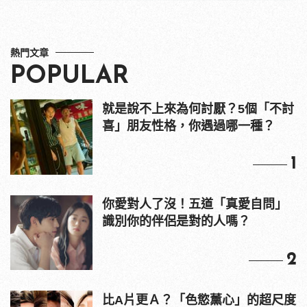
熱門文章
POPULAR
就是說不上來為何討厭？5個「不討
喜」朋友性格，你遇過哪一種？
1
你愛對人了沒！五道「真愛自問」
識別你的伴侶是對的人嗎？
2
比A片更Ａ？「色慾薰心」的超尺度