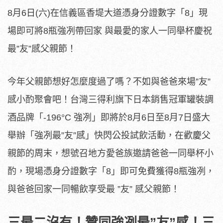
8月6日(六)在信義區香堤大道憑身分證數字「8」現
場即可將8瓶強冽帶回家 與最愛的家人一同舉杯慶祝
最”友”感父親節！
今年父親節想好怎麼度過了嗎？不如與爸爸來場”友”
感小酌聚會吧！台灣三得利旗下日本銷售冠軍罐裝調
酒品牌「-196°C 強冽」即將於8月6日至8月7日盛大
舉辦「強冽最”友”感」快閃公投試飲活動，在歡慶父
親節的周末，想號召地方愛爸族邀請爸爸一同舉杯小
酌，現場憑身分證數字「8」即可免費獲得8瓶強冽，
與爸爸回家一同暢飲享受最 ”友” 感父親節！
三最二沒有！贊同強冽最”友”感！三