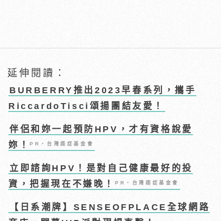
延伸閱讀：
BURBERRY推出2023早春系列，攜手
RiccardoTisci頌揚團結友愛！
伴侶和妳一起預防HPV，才有資格說愛
妳！
PR・台灣癌症基金會
立即諮詢HPV！是對自己健康最好的投
資，把握現在不嫌晚！
PR・台灣癌症基金會
【日系潮牌】SENSEOFPLACE全球網路