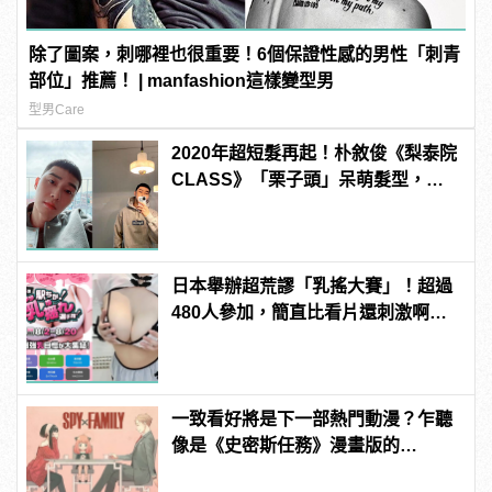
除了圖案，刺哪裡也很重要！6個保證性感的男性「刺青
部位」推薦！ | manfashion這樣變型男
型男Care
2020年超短髮再起！朴敘俊《梨泰院
CLASS》「栗子頭」呆萌髮型，你
敢挑戰嗎？
日本舉辦超荒謬「乳搖大賽」！超過
480人參加，簡直比看片還刺激啊！ |
manfashion這樣變型男
一致看好將是下一部熱門動漫？乍聽
像是《史密斯任務》漫畫版的
《SPY×FAMILY 間諜家家酒》