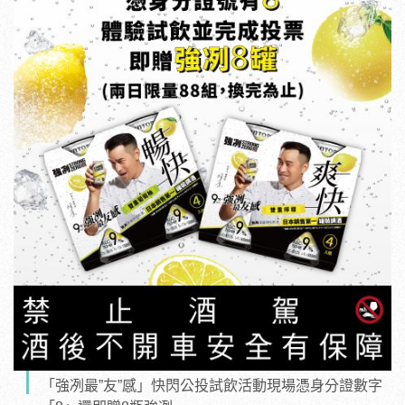
「強冽最”友”感」快閃公投試飲活動現場憑身分證數字