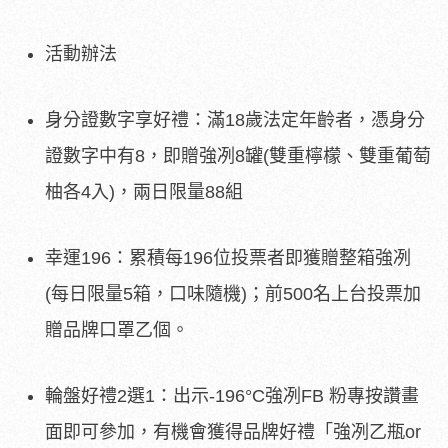
活動辦法
身分證數字享好禮：滿18歲法定年齡者，憑身分
證數字中有8，即贈強冽8罐(雙重檸檬、雙重葡萄
柚各4入)，兩日限量88組
幸運196：累積每196位投票者即獲贈整箱強冽
(每日限量5箱，口味隨機)；前500名上台投票加
贈品牌口罩乙個。
輪盤好禮2選1：出示-196°C強冽FB 粉專按讚畫
面即可參加，有機會獲得品牌好禮「強冽乙瓶or