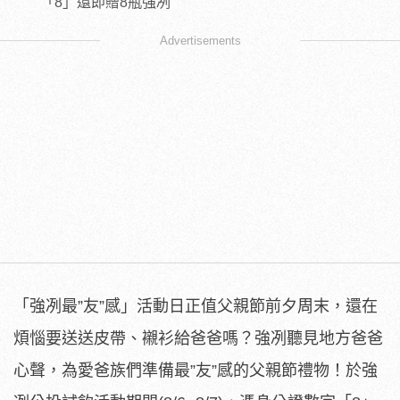
「8」還即贈8瓶強冽
Advertisements
「強冽最”友”感」活動日正值父親節前夕周末，還在
煩惱要送送皮帶、襯衫給爸爸嗎？強冽聽見地方爸爸
心聲，為愛爸族們準備最”友”感的父親節禮物！於強