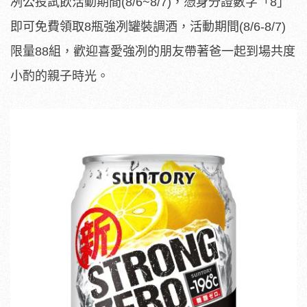
冽公投試飲活動期間(8/6~8/7)，憑身分證數字「8」
即可免費領取8瓶強冽罐裝調酒，活動期間(8/6-8/7)
限量88組，歡迎喜愛強冽的朋友帶著爸一起到場共度
小酌的親子時光。