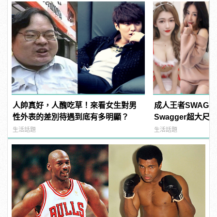
人帥真好，人醜吃草！來看女生對男
成人王者SWAG
性外表的差別待遇到底有多明顯？
Swagger超大
紅海鮮通通有，親
生活話題
生活話題
結！ | manfash